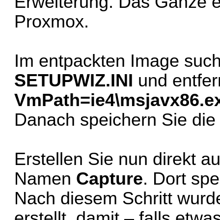
Erweiterung. Das Ganze er
Proxmox.
Im entpackten Image suche
SETUPWIZ.INI
und entfer
VmPath=ie4\msjavx86.e
Danach speichern Sie die 
Erstellen Sie nun direkt a
Namen
Capture
. Dort spe
Nach diesem Schritt wurd
erstellt, damit – falls etw