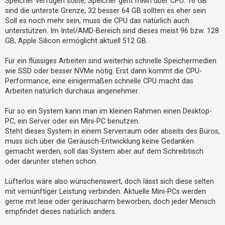
Speicher verfügen sollte, Speicher geht mMn über CPU. 16 GB
h
sind die unterste Grenze, 32 besser 64 GB sollten es eher sein.
e
Soll es noch mehr sein, muss die CPU das natürlich auch
m
unterstützen. Im Intel/AMD-Bereich sind dieses meist 96 bzw. 128
GB, Apple Silicon ermöglicht aktuell 512 GB.
e
n
Für ein flüssiges Arbeiten sind weiterhin schnelle Speichermedien
wie SSD oder besser NVMe nötig. Erst dann kommt die CPU-
Performance, eine einigermaßen schnelle CPU macht das
S
Arbeiten natürlich durchaus angenehmer.
u
Für so ein System kann man im kleinen Rahmen einen Desktop-
c
PC, ein Server oder ein Mini-PC benutzen.
h
Steht dieses System in einem Serverraum oder abseits des Büros,
e
muss sich über die Geräusch-Entwicklung keine Gedanken
gemacht werden, soll das System aber auf dem Schreibtisch
oder darunter stehen schon.
F
A
Lüfterlos wäre also wünschenswert, doch lässt sich diese selten
mit vernünftiger Leistung verbinden. Aktuelle Mini-PCs werden
Q
gerne mit leise oder geräuscharm beworben, doch jeder Mensch
empfindet dieses natürlich anders.