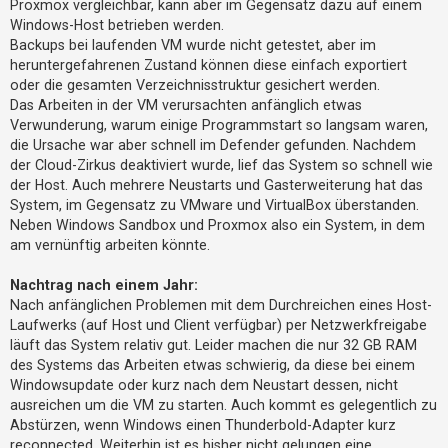
Proxmox vergleichbar, kann aber im Gegensatz dazu auf einem
Windows-Host betrieben werden.
Backups bei laufenden VM wurde nicht getestet, aber im
heruntergefahrenen Zustand können diese einfach exportiert
oder die gesamten Verzeichnisstruktur gesichert werden.
Das Arbeiten in der VM verursachten anfänglich etwas
Verwunderung, warum einige Programmstart so langsam waren,
die Ursache war aber schnell im Defender gefunden. Nachdem
der Cloud-Zirkus deaktiviert wurde, lief das System so schnell wie
der Host. Auch mehrere Neustarts und Gasterweiterung hat das
System, im Gegensatz zu VMware und VirtualBox überstanden.
Neben Windows Sandbox und Proxmox also ein System, in dem
am vernünftig arbeiten könnte.
Nachtrag nach einem Jahr:
Nach anfänglichen Problemen mit dem Durchreichen eines Host-
Laufwerks (auf Host und Client verfügbar) per Netzwerkfreigabe
läuft das System relativ gut. Leider machen die nur 32 GB RAM
des Systems das Arbeiten etwas schwierig, da diese bei einem
Windowsupdate oder kurz nach dem Neustart dessen, nicht
ausreichen um die VM zu starten. Auch kommt es gelegentlich zu
Abstürzen, wenn Windows einen Thunderbold-Adapter kurz
reconnected. Weiterhin ist es bisher nicht gelungen eine