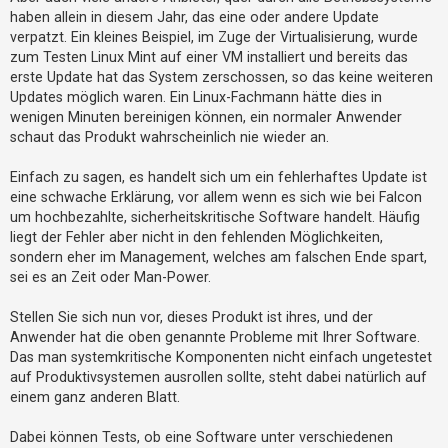
t
A
haben allein in diesem Jahr, das eine oder andere Update
n
r
verpatzt. Ein kleines Beispiel, im Zuge der Virtualisierung, wurde
d
r
i
zum Testen Linux Mint auf einer VM installiert und bereits das
e
erste Update hat das System zerschossen, so das keine weiteren
a
e
s
Updates möglich waren. Ein Linux-Fachmann hätte dies in
K
r
a
wenigen Minuten bereinigen können, ein normaler Anwender
e
p
schaut das Produkt wahrscheinlich nie wieder an.
u
n
s
t
Einfach zu sagen, es handelt sich um ein fehlerhaftes Update ist
eine schwache Erklärung, vor allem wenn es sich wie bei Falcon
um hochbezahlte, sicherheitskritische Software handelt. Häufig
U
liegt der Fehler aber nicht in den fehlenden Möglichkeiten,
n
sondern eher im Management, welches am falschen Ende spart,
b
sei es an Zeit oder Man-Power.
e
a
Stellen Sie sich nun vor, dieses Produkt ist ihres, und der
Anwender hat die oben genannte Probleme mit Ihrer Software.
n
Das man systemkritische Komponenten nicht einfach ungetestet
t
auf Produktivsystemen ausrollen sollte, steht dabei natürlich auf
w
einem ganz anderen Blatt.
o
r
Dabei können Tests, ob eine Software unter verschiedenen