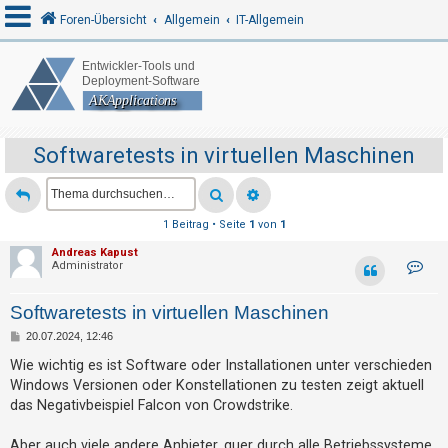
Foren-Übersicht
Allgemein
IT-Allgemein
A
n
m
Softwaretests in virtuellen Maschinen
e
l
d
1 Beitrag • Seite
1
von
1
e
Andreas Kapust
K
Administrator
n
o
n
t
Softwaretests in virtuellen Maschinen
a
k
R
B
20.07.2024, 12:46
t
e
d
e
i
Wie wichtig es ist Software oder Installationen unter verschieden
a
t
t
g
Windows Versionen oder Konstellationen zu testen zeigt aktuell
r
e
a
das Negativbeispiel Falcon von Crowdstrike.
i
n
g
v
s
o
Aber auch viele andere Anbieter, quer durch alle Betriebssysteme
n