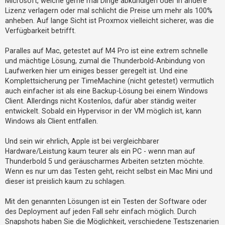
Microsoft, welche gerne mal Dinge abkündigen oder in andere
Lizenz verlagern oder mal schlicht die Preise um mehr als 100%
anheben. Auf lange Sicht ist Proxmox vielleicht sicherer, was die
Verfügbarkeit betrifft.
Paralles auf Mac, getestet auf M4 Pro ist eine extrem schnelle
und mächtige Lösung, zumal die Thunderbold-Anbindung von
Laufwerken hier um einiges besser geregelt ist. Und eine
Komplettsicherung per TimeMachine (nicht getestet) vermutlich
auch einfacher ist als eine Backup-Lösung bei einem Windows
Client. Allerdings nicht Kostenlos, dafür aber ständig weiter
entwickelt. Sobald ein Hypervisor in der VM möglich ist, kann
Windows als Client entfallen.
Und sein wir ehrlich, Apple ist bei vergleichbarer
Hardware/Leistung kaum teurer als ein PC - wenn man auf
Thunderbold 5 und geräuscharmes Arbeiten setzten möchte.
Wenn es nur um das Testen geht, reicht selbst ein Mac Mini und
dieser ist preislich kaum zu schlagen.
Mit den genannten Lösungen ist ein Testen der Software oder
des Deployment auf jeden Fall sehr einfach möglich. Durch
Snapshots haben Sie die Möglichkeit, verschiedene Testszenarien