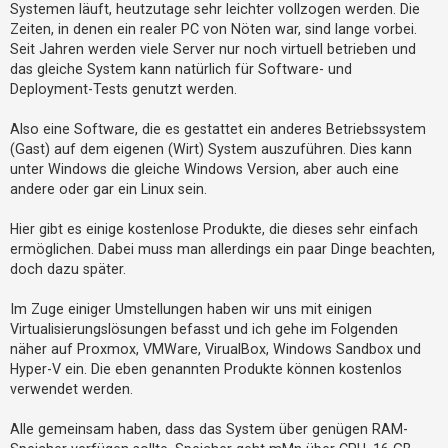
Systemen läuft, heutzutage sehr leichter vollzogen werden. Die
t
Zeiten, in denen ein realer PC von Nöten war, sind lange vorbei.
e
Seit Jahren werden viele Server nur noch virtuell betrieben und
t
das gleiche System kann natürlich für Software- und
e
Deployment-Tests genutzt werden.
T
Also eine Software, die es gestattet ein anderes Betriebssystem
h
(Gast) auf dem eigenen (Wirt) System auszuführen. Dies kann
e
unter Windows die gleiche Windows Version, aber auch eine
m
andere oder gar ein Linux sein.
e
n
Hier gibt es einige kostenlose Produkte, die dieses sehr einfach
ermöglichen. Dabei muss man allerdings ein paar Dinge beachten,
doch dazu später.
A
Im Zuge einiger Umstellungen haben wir uns mit einigen
k
Virtualisierungslösungen befasst und ich gehe im Folgenden
t
näher auf Proxmox, VMWare, VirualBox, Windows Sandbox und
i
Hyper-V ein. Die eben genannten Produkte können kostenlos
v
verwendet werden.
e
Alle gemeinsam haben, dass das System über genügen RAM-
T