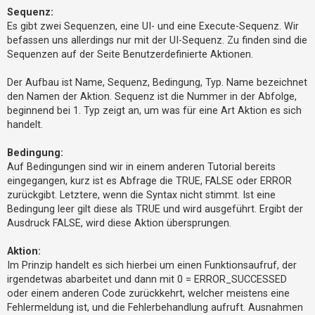
t
A
Sequenz:
n
r
Es gibt zwei Sequenzen, eine UI- und eine Execute-Sequenz. Wir
d
r
i
befassen uns allerdings nur mit der UI-Sequenz. Zu finden sind die
e
Sequenzen auf der Seite Benutzerdefinierte Aktionen.
a
e
s
K
r
a
Der Aufbau ist Name, Sequenz, Bedingung, Typ. Name bezeichnet
e
p
den Namen der Aktion. Sequenz ist die Nummer in der Abfolge,
u
n
s
beginnend bei 1. Typ zeigt an, um was für eine Art Aktion es sich
t
handelt.
Bedingung:
U
Auf Bedingungen sind wir in einem anderen Tutorial bereits
n
eingegangen, kurz ist es Abfrage die TRUE, FALSE oder ERROR
b
zurückgibt. Letztere, wenn die Syntax nicht stimmt. Ist eine
e
Bedingung leer gilt diese als TRUE und wird ausgeführt. Ergibt der
a
Ausdruck FALSE, wird diese Aktion übersprungen.
n
Aktion:
t
Im Prinzip handelt es sich hierbei um einen Funktionsaufruf, der
w
irgendetwas abarbeitet und dann mit 0 = ERROR_SUCCESSED
o
oder einem anderen Code zurückkehrt, welcher meistens eine
r
Fehlermeldung ist, und die Fehlerbehandlung aufruft. Ausnahmen