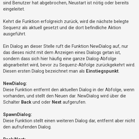
sind Benutzer hat abgebrochen, Neustart ist nötig oder bereits
t
eingeleitet.
e
t
Kehrt die Funktion erfolgreich zurück, wird die nächste belegte
e
Sequenz als aktuell gesetzt und die dort befindliche Aktion
T
ausgeführt.
h
Ein Dialog an dieser Stelle ruft die Funktion NewDialog auf, nur
e
das dieses nicht mit dem Anzeigen eines Dialogs getan ist,
m
sondern dass sich hier häufig eine ganze Dialog-Abfolge
e
abgearbeitet wird, bevor zu Sequenz-Abfolge zurückgekehrt wird.
n
Diesen ersten Dialog bezeichnet man als
Einstiegspunkt
.
NewDialog:
Diese Funktion entfernt den aktuellen Dialog in der Abfolge, wenn
A
vorhanden, und stellt den Neuen dar. NewDialog wird über die
k
Schalter
Back
und oder
Next
aufgerufen.
t
i
SpawnDialog:
v
Diese Funktion stellt einen weiteren Dialog dar, entfernt aber nicht
den aufrufenden Dialog.
e
T