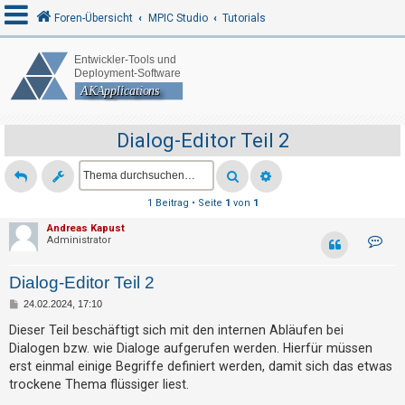
Foren-Übersicht
MPIC Studio
Tutorials
A
n
m
Dialog-Editor Teil 2
e
l
d
1 Beitrag • Seite
1
von
1
e
Andreas Kapust
K
Administrator
n
o
n
t
Dialog-Editor Teil 2
a
k
R
B
24.02.2024, 17:10
t
e
d
e
i
Dieser Teil beschäftigt sich mit den internen Abläufen bei
a
t
t
g
Dialogen bzw. wie Dialoge aufgerufen werden. Hierfür müssen
r
e
a
erst einmal einige Begriffe definiert werden, damit sich das etwas
i
n
g
v
trockene Thema flüssiger liest.
s
o
n