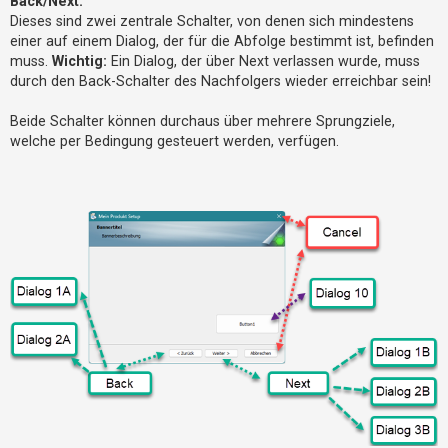
Back/Next:
h
Dieses sind zwei zentrale Schalter, von denen sich mindestens
e
einer auf einem Dialog, der für die Abfolge bestimmt ist, befinden
m
muss.
Wichtig:
Ein Dialog, der über Next verlassen wurde, muss
durch den Back-Schalter des Nachfolgers wieder erreichbar sein!
e
n
Beide Schalter können durchaus über mehrere Sprungziele,
welche per Bedingung gesteuert werden, verfügen.
S
u
c
h
e
F
A
Q