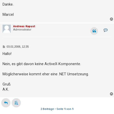
t
Danke.
r
i
Marcel
e
r
Andreas Kapust
K
Administrator
e
o
n
n
t
a
k
B
03.01.2006, 12:35
t
e
d
i
Hallo!
U
a
t
t
r
n
e
a
Nein, es gibt davon keine ActiveX-Komponente.
n
g
b
v
o
e
Möglicherweise kommt eher eine .NET Umsetzeung.
n
A
a
n
Gruß
d
n
r
A.K.
t
e
a
w
s
K
o
a
p
2 Beiträge • Seite
1
von
1
r
u