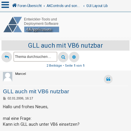
Foren-Übersicht
AKControls und sonstige Programme
GUI Layout Lib
A
n
m
GLL auch mit VB6 nutzbar
e
l
d
2 Beiträge • Seite
1
von
1
e
Marcel
n
GLL auch mit VB6 nutzbar
R
B
02.01.2006, 16:17
e
e
i
Hallo und frohes Neues,
t
g
r
a
mal eine Frage:
i
g
Kann ich GLL auch unter VB6 einsetzen?
s