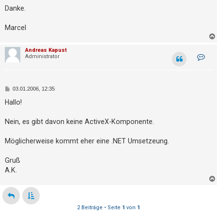
t
Danke.
r
i
Marcel
e
r
Andreas Kapust
K
Administrator
e
o
n
n
t
a
k
B
03.01.2006, 12:35
t
e
d
i
Hallo!
U
a
t
t
r
n
e
a
Nein, es gibt davon keine ActiveX-Komponente.
n
g
b
v
o
e
Möglicherweise kommt eher eine .NET Umsetzeung.
n
A
a
n
Gruß
d
n
r
A.K.
t
e
a
w
s
K
o
a
p
2 Beiträge • Seite
1
von
1
r
u