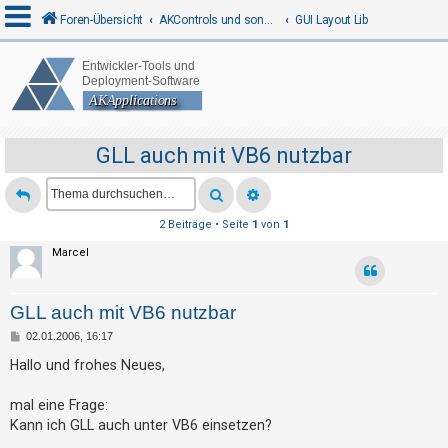
Foren-Übersicht
AKControls und sonstige Programme
GUI Layout Lib
A
n
m
GLL auch mit VB6 nutzbar
e
l
d
2 Beiträge • Seite
1
von
1
e
Marcel
n
GLL auch mit VB6 nutzbar
R
B
02.01.2006, 16:17
e
e
i
Hallo und frohes Neues,
t
g
r
a
mal eine Frage:
i
g
Kann ich GLL auch unter VB6 einsetzen?
s