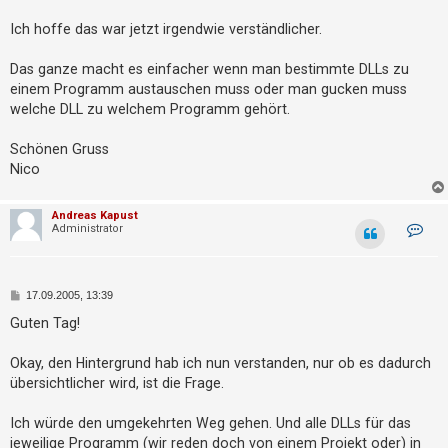
h
Ich hoffe das war jetzt irgendwie verständlicher.
e
m
Das ganze macht es einfacher wenn man bestimmte DLLs zu
e
einem Programm austauschen muss oder man gucken muss
n
welche DLL zu welchem Programm gehört.
Schönen Gruss
Nico
S
u
Andreas Kapust
c
K
Administrator
o
h
n
t
e
a
k
B
17.09.2005, 13:39
t
e
d
i
Guten Tag!
a
t
F
t
r
e
A
a
Okay, den Hintergrund hab ich nun verstanden, nur ob es dadurch
n
g
übersichtlicher wird, ist die Frage.
v
Q
o
n
A
Ich würde den umgekehrten Weg gehen. Und alle DLLs für das
n
jeweilige Programm (wir reden doch von einem Projekt oder) in
d