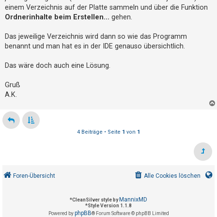
r
einem Verzeichnis auf der Platte sammeln und über die Funktion
e
Ordnerinhalte beim Erstellen...
gehen.
a
s
K
Das jeweilige Verzeichnis wird dann so wie das Programm
a
p
benannt und man hat es in der IDE genauso übersichtlich.
u
s
t
Das wäre doch auch eine Lösung.
Gruß
A.K.
4 Beiträge • Seite
1
von
1
Foren-Übersicht
Alle Cookies löschen
MannixMD
*
CleanSilver style by
*
Style Version 1.1.8
phpBB
Powered by
® Forum Software © phpBB Limited