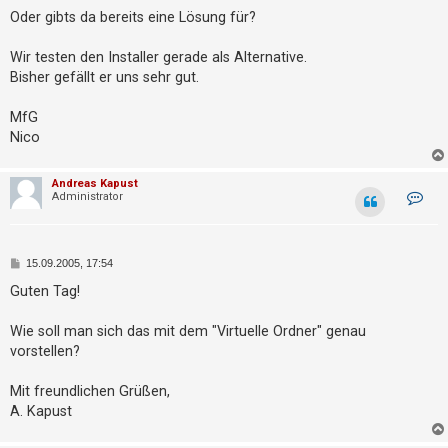
t
Oder gibts da bereits eine Lösung für?
r
i
Wir testen den Installer gerade als Alternative.
Bisher gefällt er uns sehr gut.
e
r
MfG
e
Nico
n
Andreas Kapust
K
Administrator
o
U
n
t
n
a
k
B
15.09.2005, 17:54
b
t
e
d
i
e
Guten Tag!
a
t
t
a
r
e
a
Wie soll man sich das mit dem "Virtuelle Ordner" genau
n
n
g
vorstellen?
v
t
o
n
w
A
Mit freundlichen Grüßen,
n
o
A. Kapust
d
r
r
e