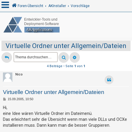
Foren-Übersicht
AKInstaller
Vorschläge
A
n
m
Virtuelle Ordner unter Allgemein/Dateien
e
l
d
4 Beiträge • Seite
1
von
1
e
Nico
n
Virtuelle Ordner unter Allgemein/Dateien
R
B
15.09.2005, 10:50
e
e
i
Hi,
t
g
eine Idee wären Virtuelle Ordner im Dateimenü.
r
a
Das erleichtert sehr die Übersicht wenn man viele DLLs und OCXe
i
g
installieren muss. Dann kann man die besser Gruppieren.
s