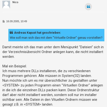
a
t
Nico
s
K
e
a
t
p
u
e
s
B
16.09.2005, 10:49
t
e
T
i
t
h
Andreas Kapust hat geschrieben:
r
e
a
Wie soll man sich das mit dem "Virtuelle Ordner" genau vorstellen?
g
m
Damit meinte ich das man unter dem Menüpunkt "Dateien" sich in
e
der Verzeichnisübersicht Ordner anlegen kann, die nicht installiert
n
werden.
Mal ein Beispiel.
A
Ich muss mehrere DLLs installieren, die zu verschiedenen
k
Programmen gehören. Alle müssen in System(32) landen.
Nun möchte ich um es mir übersichtlicher zu gestallten unter
t
<SYSTEM> zu jeden Programm einen "Virtuellen Ordner" anlegen
i
in die ich die einzelnen DLLs packen kann. Diese Ordnerstruktur
v
darf aber nicht installiert werden, sondern soll nur im installer
e
sichtbar sein. Alle Datein in den Vituellen Ordnern müssen wie
T
gesagt z.B. in <SYSTEM> landen.