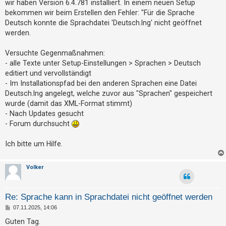
a
wir haben Version 6.4.781 installiert. In einem neuen Setup
t
g
bekommen wir beim Erstellen den Fehler: "Für die Sprache
r
Deutsch konnte die Sprachdatei 'Deutsch.lng' nicht geöffnet
i
werden.
e
r
Versuchte Gegenmaßnahmen:
- alle Texte unter Setup-Einstellungen > Sprachen > Deutsch
e
editiert und vervollständigt
n
- Im Installationspfad bei den anderen Sprachen eine Datei
Deutsch.lng angelegt, welche zuvor aus "Sprachen" gespeichert
wurde (damit das XML-Format stimmt)
U
- Nach Updates gesucht
n
- Forum durchsucht
b
Ich bitte um Hilfe.
e
a
Volker
n
t
w
Re: Sprache kann in Sprachdatei nicht geöffnet werden
o
B
07.11.2025, 14:06
e
r
i
Guten Tag.