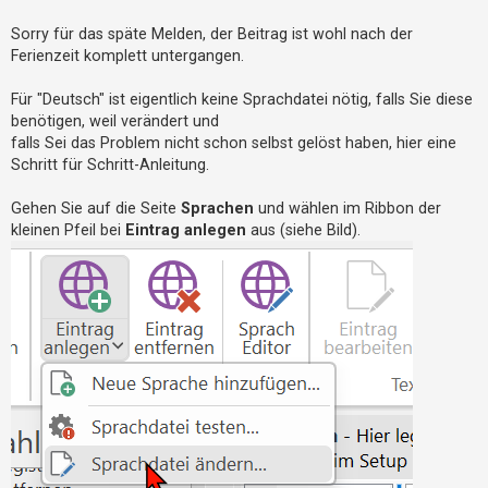
t
t
r
a
Sorry für das späte Melden, der Beitrag ist wohl nach der
e
g
Ferienzeit komplett untergangen.
t
e
Für "Deutsch" ist eigentlich keine Sprachdatei nötig, falls Sie diese
T
benötigen, weil verändert und
h
falls Sei das Problem nicht schon selbst gelöst haben, hier eine
Schritt für Schritt-Anleitung.
e
m
Gehen Sie auf die Seite
Sprachen
und wählen im Ribbon der
e
kleinen Pfeil bei
Eintrag anlegen
aus (siehe Bild).
n
A
k
t
i
v
e
T