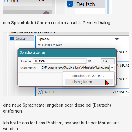
h
e
m
nun
Sprachdatei ändern
und im anschließenden Dialog...
e
n
S
u
c
h
e
F
eine neue Sprachdatei angeben oder diese bei (Deutsch)
A
entfernen.
Q
Ich hoffe das löst das Problem, ansonst bitte per Mail an uns
wenden.