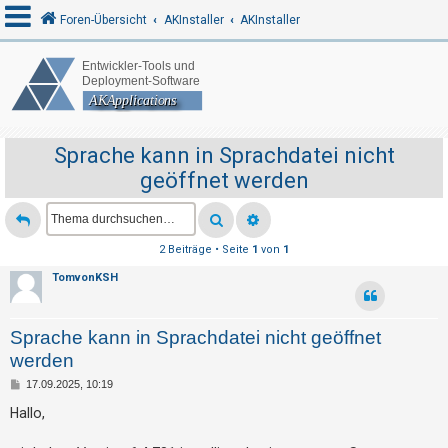
Foren-Übersicht
AKInstaller
AKInstaller
A
n
m
Sprache kann in Sprachdatei nicht
e
geöffnet werden
l
d
e
2 Beiträge • Seite
1
von
1
n
TomvonKSH
Sprache kann in Sprachdatei nicht geöffnet
R
werden
e
g
B
17.09.2025, 10:19
e
i
i
Hallo,
t
s
r