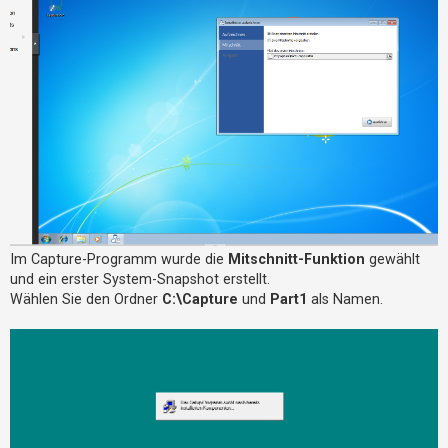
h
e
m
e
n
S
u
c
h
Im Capture-Programm wurde die
Mitschnitt-Funktion
gewählt
e
und ein erster System-Snapshot erstellt.
Wählen Sie den Ordner
C:\Capture
und
Part1
als Namen.
F
A
Q