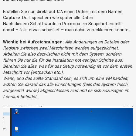
t
e
Erstellen Sie nun direkt auf
C:\
einen Ordner mit dem Namen
Capture
. Dort speichern wie später alle Daten.
t
Nach diesem Schritt wurde in Proxmox ein Snapshot erstellt,
e
damit – falls etwas schieflief – man dahin zurückkehren könnte.
T
h
Wichtig bei Aufzeichnungen:
Alle Änderungen an Dateien oder
e
Registry zwischen zwei Mitschnitten werden aufgezeichnet.
Arbeiten Sie also dazwischen nicht mit dem System, sondern
m
führen Sie nur die für die Installation notwenigen Schritte aus.
e
Bereiten Sie alles, was für das Setup notwendig ist vor dem ersten
n
Mitschnitt vor (entpacken etc.).
Wenn, und das sollte Standard sein, es sich um eine VM handelt,
achten Sie darauf das alle Einrichtungen (falls das System frisch
A
aufgesetzt wurde) abgeschlossen sind und es sich sozusagen im
k
Leerlauf befindet.
t
i
v
e
T