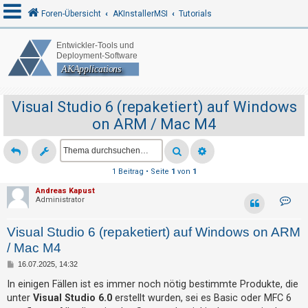
Foren-Übersicht
AKInstallerMSI
Tutorials
A
n
m
Visual Studio 6 (repaketiert) auf Windows
e
on ARM / Mac M4
l
d
e
1 Beitrag • Seite
1
von
1
n
Andreas Kapust
K
Administrator
o
n
t
Visual Studio 6 (repaketiert) auf Windows on ARM
R
a
k
/ Mac M4
e
t
d
g
B
16.07.2025, 14:32
a
e
t
i
i
In einigen Fällen ist es immer noch nötig bestimmte Produkte, die
e
t
s
unter
Visual Studio 6.0
erstellt wurden, sei es Basic oder MFC 6
n
r
v