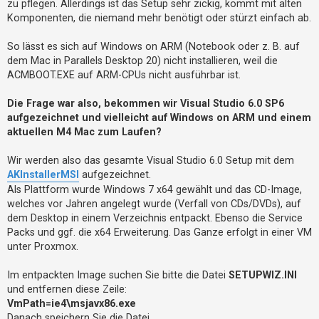
a
zu pflegen. Allerdings ist das Setup sehr zickig, kommt mit alten
t
o
g
n
Komponenten, die niemand mehr benötigt oder stürzt einfach ab.
r
A
n
i
d
So lässt es sich auf Windows on ARM (Notebook oder z. B. auf
r
e
dem Mac in Parallels Desktop 20) nicht installieren, weil die
e
a
r
ACMBOOT.EXE auf ARM-CPUs nicht ausführbar ist.
s
e
K
a
Die Frage war also, bekommen wir Visual Studio 6.0 SP6
n
p
aufgezeichnet und vielleicht auf Windows on ARM und einem
u
s
aktuellen M4 Mac zum Laufen?
t
U
Wir werden also das gesamte Visual Studio 6.0 Setup mit dem
n
AKInstallerMSI
aufgezeichnet.
Als Plattform wurde Windows 7 x64 gewählt und das CD-Image,
b
welches vor Jahren angelegt wurde (Verfall von CDs/DVDs), auf
e
dem Desktop in einem Verzeichnis entpackt. Ebenso die Service
a
Packs und ggf. die x64 Erweiterung. Das Ganze erfolgt in einer VM
n
unter Proxmox.
t
Im entpackten Image suchen Sie bitte die Datei
SETUPWIZ.INI
w
und entfernen diese Zeile:
o
VmPath=ie4\msjavx86.exe
r
Danach speichern Sie die Datei.