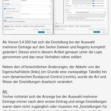
t
r
i
e
r
e
n
Ab Verion 5.4.500 hat sich die Einstellung bei der Auswahl
mehrerer Einträge auf den Seiten Dateien und Registry komplett
geändert. Dieses wird in diesem Artikel genauer unter die Lupe
U
genommen und das neue Verhalten näher erklärt.
n
b
Neben den offensichtlichen Änderungen, der Abkehr von der
Eigenschaftsliste (links) (im Grunde eine zweispaltige Tabelle) hin
e
zum dynamischen Boxlayout-Control (rechts), wurde die Art und
a
Weise der Einstellungen drastisch verändert.
n
t
Alt:
w
Vorher richtetet sich die Anzeige bei der Auswahl mehrerer
Einträge immer nach dem ersten Eintrag und einige Einstellungen
o
waren dann nicht zugänglich oder mussten mit „Einstellungen für
r