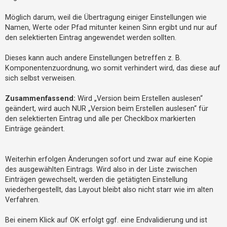
h
Möglich darum, weil die Übertragung einiger Einstellungen wie
e
Namen, Werte oder Pfad mitunter keinen Sinn ergibt und nur auf
m
den selektierten Eintrag angewendet werden sollten.
e
n
Dieses kann auch andere Einstellungen betreffen z. B.
Komponentenzuordnung, wo somit verhindert wird, das diese auf
sich selbst verweisen.
S
Zusammenfassend:
Wird „Version beim Erstellen auslesen“
u
geändert, wird auch NUR „Version beim Erstellen auslesen“ für
c
den selektierten Eintrag und alle per Checklbox markierten
h
Einträge geändert.
e
Weiterhin erfolgen Änderungen sofort und zwar auf eine Kopie
des ausgewählten Eintrags. Wird also in der Liste zwischen
F
Einträgen gewechselt, werden die getätigten Einstellung
A
wiederhergestellt, das Layout bleibt also nicht starr wie im alten
Q
Verfahren.
Bei einem Klick auf OK erfolgt ggf. eine Endvalidierung und ist