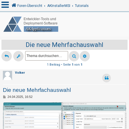
Foren-Übersicht
AKInstallerMSI
Tutorials
A
n
m
Die neue Mehrfachauswahl
e
l
d
1 Beitrag • Seite
1
von
1
e
Volker
n
Die neue Mehrfachauswahl
R
B
24.04.2025, 16:52
e
e
i
t
g
r
a
i
g
s