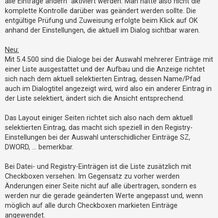
alle Einträge ändern“ aktiviert werden. Man hatte also nicht die
t
komplette Kontrolle darüber was geändert werden sollte. Die
e
entgültige Prüfung und Zuweisung erfolgte beim Klick auf OK
t
anhand der Einstellungen, die aktuell im Dialog sichtbar waren.
e
Neu:
T
Mit 5.4.500 sind die Dialoge bei der Auswahl mehrerer Einträge mit
h
einer Liste ausgestattet und der Aufbau und die Anzeige richtet
e
sich nach dem aktuell selektierten Eintrag, dessen Name/Pfad
m
auch im Dialogtitel angezeigt wird, wird also ein anderer Eintrag in
der Liste selektiert, ändert sich die Ansicht entsprechend.
e
n
Das Layout einiger Seiten richtet sich also nach dem aktuell
selektierten Eintrag, das macht sich speziell in den Registry-
Einstellungen bei der Auswahl unterschidlicher Einträge SZ,
A
DWORD, … bemerkbar.
k
t
Bei Datei- und Registry-Einträgen ist die Liste zusätzlich mit
Checkboxen versehen. Im Gegensatz zu vorher werden
i
Änderungen einer Seite nicht auf alle übertragen, sondern es
v
werden nur die gerade geänderten Werte angepasst und, wenn
e
möglich auf alle durch Checkboxen markieten Einträge
T
angewendet.