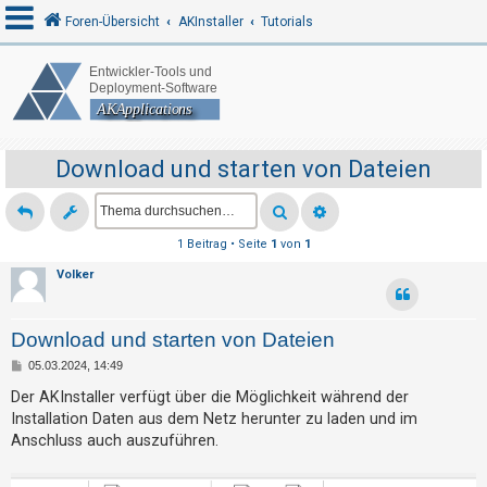
Foren-Übersicht
AKInstaller
Tutorials
A
n
m
Download und starten von Dateien
e
l
d
1 Beitrag • Seite
1
von
1
e
Volker
n
Download und starten von Dateien
R
B
05.03.2024, 14:49
e
e
i
Der AKInstaller verfügt über die Möglichkeit während der
t
g
Installation Daten aus dem Netz herunter zu laden und im
r
a
Anschluss auch auszuführen.
i
g
s