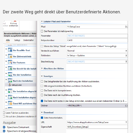
h
e
Der zweite Weg geht direkt über Benutzerdefinierte Aktionen.
m
e
n
S
u
c
h
e
F
A
Q