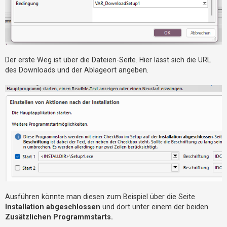
t
e
t
e
T
Der erste Weg ist über die Dateien-Seite. Hier lässt sich die URL
h
des Downloads und der Ablageort angeben.
e
m
e
n
A
k
t
i
v
Ausführen könnte man diesen zum Beispiel über die Seite
Installation abgeschlossen
und dort unter einem der beiden
e
Zusätzlichen Programmstarts.
T