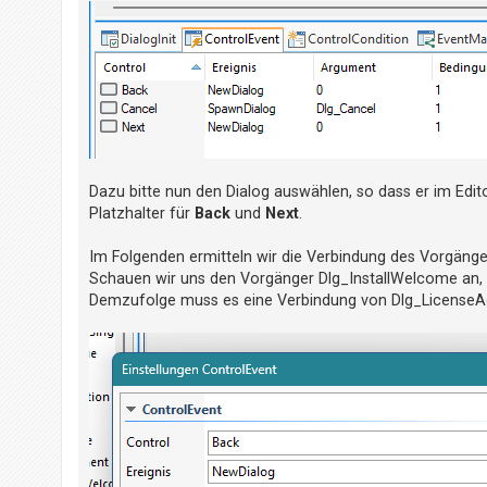
h
e
m
e
n
S
Dazu bitte nun den Dialog auswählen, so dass er im Edit
Platzhalter für
Back
und
Next
.
u
c
Im Folgenden ermitteln wir die Verbindung des Vorgäng
h
Schauen wir uns den Vorgänger Dlg_InstallWelcome an, 
e
Demzufolge muss es eine Verbindung von Dlg_LicenseAgr
F
A
Q