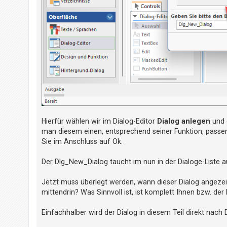
t
e
t
e
T
h
e
m
e
n
Hierfür wählen wir im Dialog-Editor
Dialog anlegen
und 
man diesem einen, entsprechend seiner Funktion, passend
Sie im Anschluss auf Ok.
A
k
Der Dlg_New_Dialog taucht im nun in der Dialoge-Liste 
t
Jetzt muss überlegt werden, wann dieser Dialog angezeig
i
mittendrin? Was Sinnvoll ist, ist komplett Ihnen bzw. der
v
e
Einfachhalber wird der Dialog in diesem Teil direkt nach
T