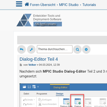
Foren-Übersicht
MPIC Studio
Tutorials
A
n
m
e
l
d
Dialog-Editor Teil 4
e
n
B
von
Volker
»
04.03.2024, 12:39
e
i
Nachdem sich
MPIC Studio Dialog-Editor
Teil 2 und 3 
t
umgesetzt.
r
R
a
g
e
g
i
s