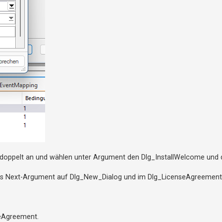
g doppelt an und wählen unter Argument den Dlg_InstallWelcome und
as Next-Argument auf Dlg_New_Dialog und im Dlg_LicenseAgreemen
seAgreement.