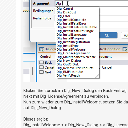
Klicken Sie zurück im Dlg_New_Dialog den Back-Eintra
Next mit Dlg_LicenseAgreement zu verbinden.
Nun zum wieder zum Dlg_InstallWelcome, setzen Sie d
auf Dlg_New_Dialog.
Dieses ergibt:
Dlg_InstallWelcome <-> Dlg_New_Dialog <-> Dlg_Licen