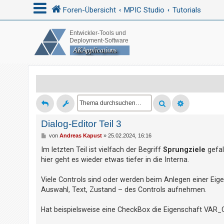
Foren-Übersicht
MPIC Studio
Tutorials
A
n
m
e
l
d
Dialog-Editor Teil 3
e
n
B
von
Andreas Kapust
»
25.02.2024, 16:16
e
i
Im letzten Teil ist vielfach der Begriff
Sprungziele
gefal
t
hier geht es wieder etwas tiefer in die Interna.
r
R
a
g
Viele Controls sind oder werden beim Anlegen einer Eige
e
Auswahl, Text, Zustand – des Controls aufnehmen.
g
i
Hat beispielsweise eine CheckBox die Eigenschaft VAR_C
s