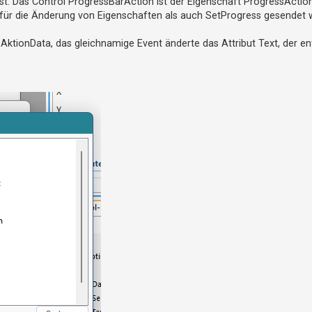
st. Das Control ProgressBarAction ist der Eigenschaft ProgressActio
 für die Änderung von Eigenschaften als auch SetProgress gesendet 
r AktionData, das gleichnamige Event änderte das Attribut Text, der e