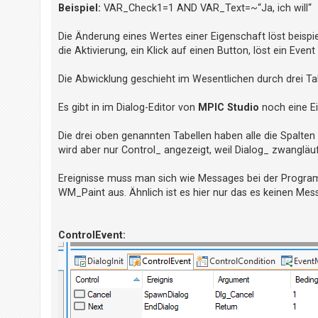
t
Beispiel:
VAR_Check1=1 AND VAR_Text=~“Ja, ich will“
r
Die Änderung eines Wertes einer Eigenschaft löst beispie
i
die Aktivierung, ein Klick auf einen Button, löst ein Event
e
r
Die Abwicklung geschieht im Wesentlichen durch drei Tab
e
Es gibt in im Dialog-Editor von
MPIC Studio
noch eine E
n
Die drei oben genannten Tabellen haben alle die Spalten 
wird aber nur Control_ angezeigt, weil Dialog_ zwangläufi
U
n
Ereignisse muss man sich wie Messages bei der Programm
b
WM_Paint aus. Ähnlich ist es hier nur das es keinen Mes
e
a
ControlEvent:
n
t
w
o
r