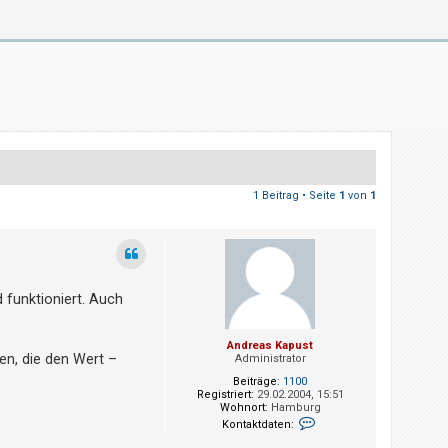
1 Beitrag • Seite
1
von
1
 funktioniert. Auch
Andreas Kapust
en, die den Wert –
Administrator
Beiträge:
1100
Registriert:
29.02.2004, 15:51
Wohnort:
Hamburg
K
Kontaktdaten:
o
n