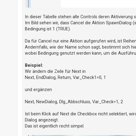
t
e
In dieser Tabelle stehen alle Controls deren Aktivierung 
t
Im Bild sehen wir, dass Cancel die Aktion SpawnDialog (
e
Bedingung ist 1 (TRUE).
T
h
Da für Cancel nur eine Aktion aufgerufen wird, ist Reihe
e
Andernfalls, wie der Name schon sagt, bestimmt sich hie
wobei Bedingung genutzt werden kann, um die Ausführu
m
e
Beispiel:
n
Wir ändern die Zeile für Next in
Next, EndDialog, Return, Var_Check1=0, 1
A
und ergänzen
k
Next, NewDialog, Dlg_Abbschluss, Var_Check=1, 2
t
i
Ist beim Klick auf Next die Checkbox nicht selektiert, wi
v
Dialog angezeigt.
e
Das ist eigentlich recht simpel.
T