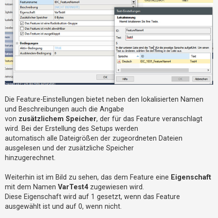
h
e
m
e
n
S
u
Die Feature-Einstellungen bietet neben den lokalisierten Namen
c
und Beschreibungen auch die Angabe
von
zusätzlichem Speicher
, der für das Feature veranschlagt
h
wird. Bei der Erstellung des Setups werden
e
automatisch alle Dateigrößen der zugeordneten Dateien
ausgelesen und der zusätzliche Speicher
hinzugerechnet.
F
A
Weiterhin ist im Bild zu sehen, das dem Feature eine
Eigenschaft
Q
mit dem Namen
VarTest4
zugewiesen wird.
Diese Eigenschaft wird auf 1 gesetzt, wenn das Feature
ausgewählt ist und auf 0, wenn nicht.