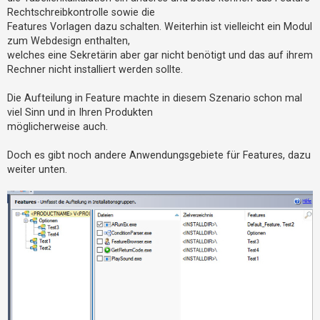
t
Rechtschreibkontrolle sowie die
r
Features Vorlagen dazu schalten. Weiterhin ist vielleicht ein Modul
i
zum Webdesign enthalten,
welches eine Sekretärin aber gar nicht benötigt und das auf ihrem
e
Rechner nicht installiert werden sollte.
r
e
Die Aufteilung in Feature machte in diesem Szenario schon mal
n
viel Sinn und in Ihren Produkten
möglicherweise auch.
Doch es gibt noch andere Anwendungsgebiete für Features, dazu
U
weiter unten.
n
b
e
a
n
t
w
o
r