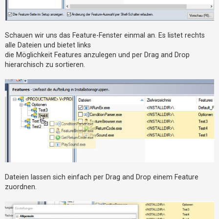
t
e
t
Schauen wir uns das Feature-Fenster einmal an. Es listet rechts
e
alle Dateien und bietet links
T
die Möglichkeit Features anzulegen und per Drag and Drop
h
hierarchisch zu sortieren.
e
m
e
n
A
k
t
Dateien lassen sich einfach per Drag and Drop einem Feature
i
zuordnen.
v
e
T