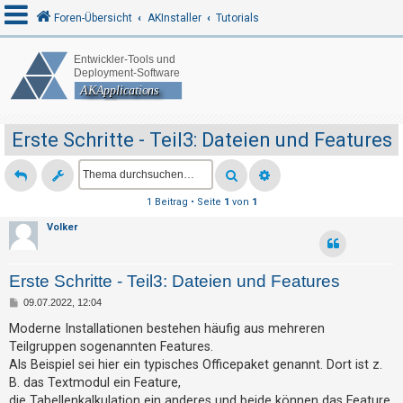
Foren-Übersicht
AKInstaller
Tutorials
A
n
m
Erste Schritte - Teil3: Dateien und Features
e
l
d
1 Beitrag • Seite
1
von
1
e
Volker
n
Erste Schritte - Teil3: Dateien und Features
R
B
09.07.2022, 12:04
e
e
i
Moderne Installationen bestehen häufig aus mehreren
t
g
Teilgruppen sogenannten Features.
r
a
Als Beispiel sei hier ein typisches Officepaket genannt. Dort ist z.
i
g
B. das Textmodul ein Feature,
s
die Tabellenkalkulation ein anderes und beide können das Feature