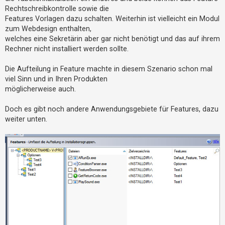
t
Rechtschreibkontrolle sowie die
r
Features Vorlagen dazu schalten. Weiterhin ist vielleicht ein Modul
i
zum Webdesign enthalten,
welches eine Sekretärin aber gar nicht benötigt und das auf ihrem
e
Rechner nicht installiert werden sollte.
r
e
Die Aufteilung in Feature machte in diesem Szenario schon mal
n
viel Sinn und in Ihren Produkten
möglicherweise auch.
Doch es gibt noch andere Anwendungsgebiete für Features, dazu
U
weiter unten.
n
b
e
a
n
t
w
o
r