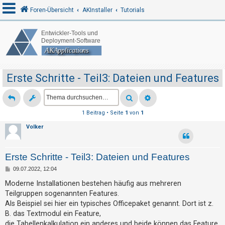
Foren-Übersicht
AKInstaller
Tutorials
A
n
m
Erste Schritte - Teil3: Dateien und Features
e
l
d
1 Beitrag • Seite
1
von
1
e
Volker
n
Erste Schritte - Teil3: Dateien und Features
R
B
09.07.2022, 12:04
e
e
i
Moderne Installationen bestehen häufig aus mehreren
t
g
Teilgruppen sogenannten Features.
r
a
Als Beispiel sei hier ein typisches Officepaket genannt. Dort ist z.
i
g
B. das Textmodul ein Feature,
s
die Tabellenkalkulation ein anderes und beide können das Feature