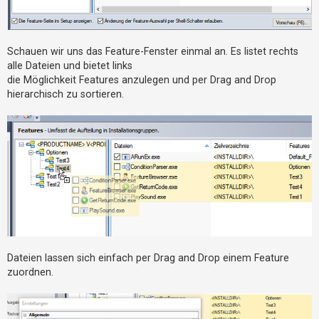
t
e
t
Schauen wir uns das Feature-Fenster einmal an. Es listet rechts
e
alle Dateien und bietet links
T
die Möglichkeit Features anzulegen und per Drag and Drop
h
hierarchisch zu sortieren.
e
m
e
n
A
k
t
Dateien lassen sich einfach per Drag and Drop einem Feature
i
zuordnen.
v
e
T