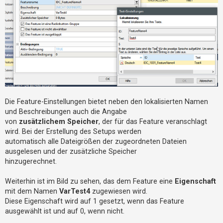
h
e
m
e
n
S
u
Die Feature-Einstellungen bietet neben den lokalisierten Namen
c
und Beschreibungen auch die Angabe
von
zusätzlichem Speicher
, der für das Feature veranschlagt
h
wird. Bei der Erstellung des Setups werden
e
automatisch alle Dateigrößen der zugeordneten Dateien
ausgelesen und der zusätzliche Speicher
hinzugerechnet.
F
A
Weiterhin ist im Bild zu sehen, das dem Feature eine
Eigenschaft
Q
mit dem Namen
VarTest4
zugewiesen wird.
Diese Eigenschaft wird auf 1 gesetzt, wenn das Feature
ausgewählt ist und auf 0, wenn nicht.