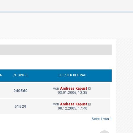
EN
ZUGRIFFE
LETZTER BEITRAG
von
Andreas Kapust
940560
03.01.2006, 12:35
von
Andreas Kapust
51529
08.12.2005, 17:40
Seite
1
von
1