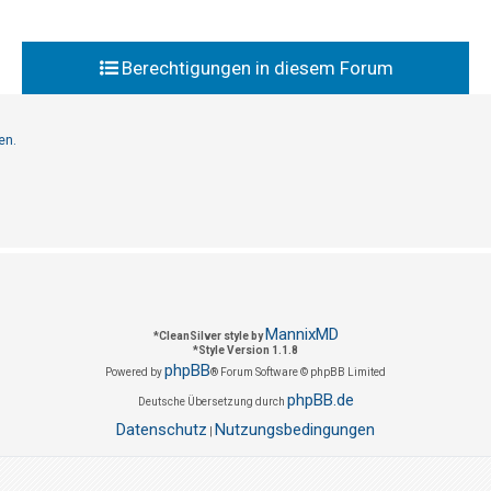
Berechtigungen in diesem Forum
en.
MannixMD
*
CleanSilver style by
*
Style Version 1.1.8
phpBB
Powered by
® Forum Software © phpBB Limited
phpBB.de
Deutsche Übersetzung durch
Datenschutz
Nutzungsbedingungen
|