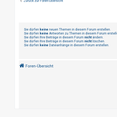
Zurück zur Foren-Übersicht
t
r
i
e
r
Sie dürfen
keine
neuen Themen in diesem Forum erstellen.
e
Sie dürfen
keine
Antworten zu Themen in diesem Forum erstell
Sie dürfen Ihre Beiträge in diesem Forum
nicht
ändern.
n
Sie dürfen Ihre Beiträge in diesem Forum
nicht
löschen.
Sie dürfen
keine
Dateianhänge in diesem Forum erstellen.
U
n
Foren-Übersicht
b
e
a
n
t
w
o
r