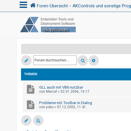
Foren-Übersicht
AKControls und sonstige Pr
A
n
m
e
l
d
e
THEMEN
n
GLL auch mit VB6 nutzbar
von
Marcel
»
02.01.2006, 16:17
R
Probleme mit Toolbar in Dialog
e
von
yoko
»
07.12.2005, 11:41
g
i
s