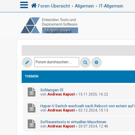
Foren-Übersicht
Allgemein
IT-Allgemein
A
n
m
e
l
d
e
THEMEN
n
Schlangen Öl
von
Andreas Kapust
»
15.11.2025, 16:22
R
Hyper-V Switch wechselt nach Reboot von extern auf i
e
von
Andreas Kapust
»
02.12.2024, 15:13
g
Softwaretests in virtuellen Maschinen
i
von
Andreas Kapust
»
20.07.2024, 12:46
s