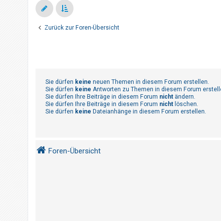
t
r
i
Zurück zur Foren-Übersicht
e
r
e
n
Sie dürfen
keine
neuen Themen in diesem Forum erstellen.
Sie dürfen
keine
Antworten zu Themen in diesem Forum erstell
Sie dürfen Ihre Beiträge in diesem Forum
nicht
ändern.
Sie dürfen Ihre Beiträge in diesem Forum
nicht
löschen.
U
Sie dürfen
keine
Dateianhänge in diesem Forum erstellen.
n
b
e
Foren-Übersicht
a
n
t
w
o
r