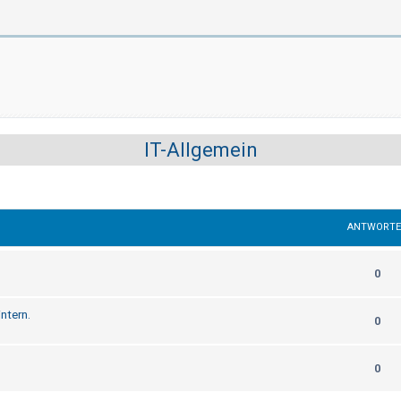
IT-Allgemein
ANTWORT
0
ntern.
0
0