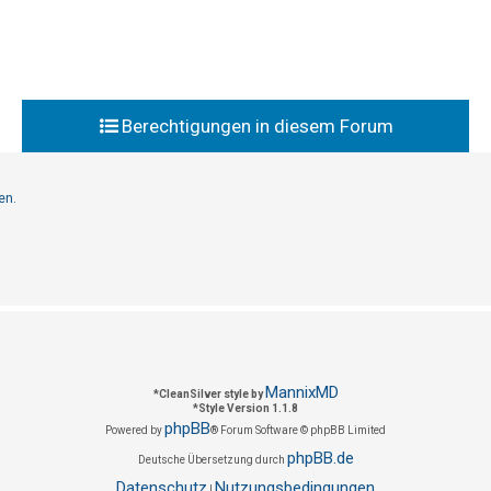
Berechtigungen in diesem Forum
en.
MannixMD
*
CleanSilver style by
*
Style Version 1.1.8
phpBB
Powered by
® Forum Software © phpBB Limited
phpBB.de
Deutsche Übersetzung durch
Datenschutz
Nutzungsbedingungen
|