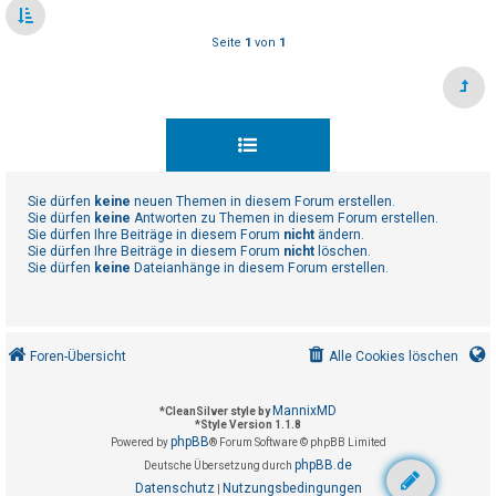
t
r
Seite
1
von
1
i
e
r
e
n
Sie dürfen
keine
neuen Themen in diesem Forum erstellen.
Sie dürfen
keine
Antworten zu Themen in diesem Forum erstellen.
Sie dürfen Ihre Beiträge in diesem Forum
nicht
ändern.
U
Sie dürfen Ihre Beiträge in diesem Forum
nicht
löschen.
n
Sie dürfen
keine
Dateianhänge in diesem Forum erstellen.
b
e
a
Foren-Übersicht
Alle Cookies löschen
n
t
MannixMD
*
CleanSilver style by
w
*
Style Version 1.1.8
phpBB
Powered by
® Forum Software © phpBB Limited
o
phpBB.de
Deutsche Übersetzung durch
r
Datenschutz
Nutzungsbedingungen
|