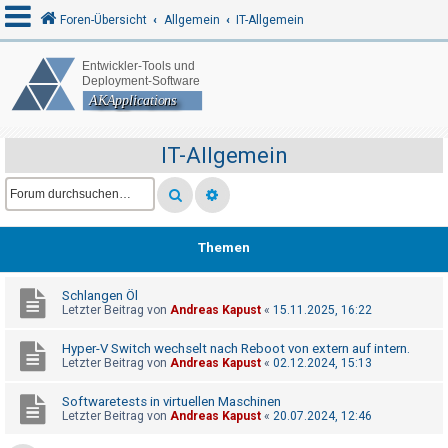
Foren-Übersicht
Allgemein
IT-Allgemein
A
n
m
IT-Allgemein
e
l
d
e
Themen
n
Schlangen Öl
Letzter Beitrag von
Andreas Kapust
«
15.11.2025, 16:22
R
Hyper-V Switch wechselt nach Reboot von extern auf intern.
e
Letzter Beitrag von
Andreas Kapust
«
02.12.2024, 15:13
g
Softwaretests in virtuellen Maschinen
i
Letzter Beitrag von
Andreas Kapust
«
20.07.2024, 12:46
s