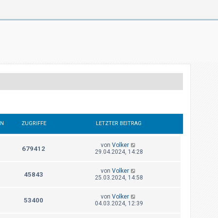
EN
ZUGRIFFE
LETZTER BEITRAG
von
Volker
679412
29.04.2024, 14:28
von
Volker
45843
25.03.2024, 14:58
von
Volker
53400
04.03.2024, 12:39