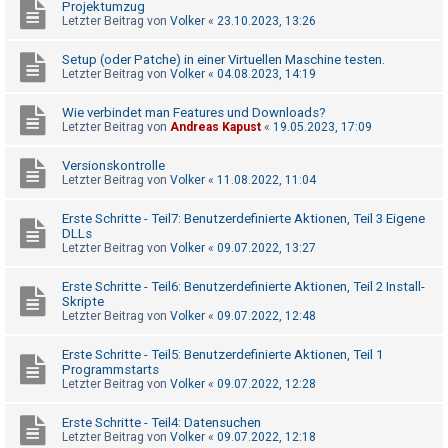
Projektumzug
t
Letzter Beitrag von
Volker
«
23.10.2023, 13:26
r
i
Setup (oder Patche) in einer Virtuellen Maschine testen.
Letzter Beitrag von
Volker
«
04.08.2023, 14:19
e
r
Wie verbindet man Features und Downloads?
e
Letzter Beitrag von
Andreas Kapust
«
19.05.2023, 17:09
n
Versionskontrolle
Letzter Beitrag von
Volker
«
11.08.2022, 11:04
U
Erste Schritte - Teil7: Benutzerdefinierte Aktionen, Teil 3 Eigene
DLLs
n
Letzter Beitrag von
Volker
«
09.07.2022, 13:27
b
Erste Schritte - Teil6: Benutzerdefinierte Aktionen, Teil 2 Install-
e
Skripte
a
Letzter Beitrag von
Volker
«
09.07.2022, 12:48
n
Erste Schritte - Teil5: Benutzerdefinierte Aktionen, Teil 1
t
Programmstarts
Letzter Beitrag von
Volker
«
09.07.2022, 12:28
w
o
Erste Schritte - Teil4: Datensuchen
r
Letzter Beitrag von
Volker
«
09.07.2022, 12:18