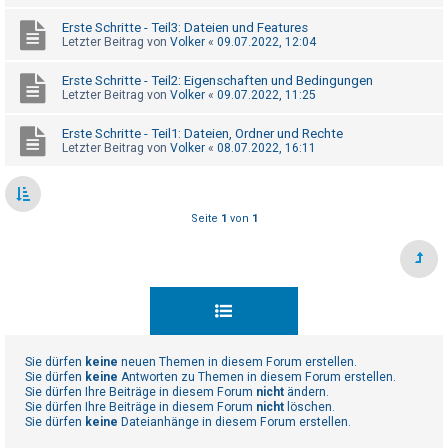
t
Erste Schritte - Teil3: Dateien und Features
e
Letzter Beitrag von
Volker
«
09.07.2022, 12:04
t
Erste Schritte - Teil2: Eigenschaften und Bedingungen
e
Letzter Beitrag von
Volker
«
09.07.2022, 11:25
T
h
Erste Schritte - Teil1: Dateien, Ordner und Rechte
Letzter Beitrag von
Volker
«
08.07.2022, 16:11
e
m
e
Seite
1
von
1
n
A
k
t
Sie dürfen
keine
neuen Themen in diesem Forum erstellen.
i
Sie dürfen
keine
Antworten zu Themen in diesem Forum erstellen.
v
Sie dürfen Ihre Beiträge in diesem Forum
nicht
ändern.
Sie dürfen Ihre Beiträge in diesem Forum
nicht
löschen.
e
Sie dürfen
keine
Dateianhänge in diesem Forum erstellen.
T