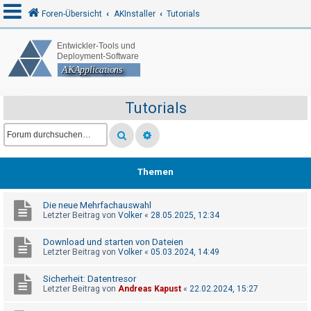
Foren-Übersicht
AKInstaller
Tutorials
A
n
m
Tutorials
e
l
d
e
Themen
n
Die neue Mehrfachauswahl
Letzter Beitrag von
Volker
«
28.05.2025, 12:34
R
Download und starten von Dateien
e
Letzter Beitrag von
Volker
«
05.03.2024, 14:49
g
Sicherheit: Datentresor
i
Letzter Beitrag von
Andreas Kapust
«
22.02.2024, 15:27
s