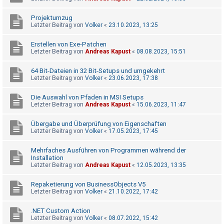
t
e
Projektumzug
Letzter Beitrag von
Volker
«
23.10.2023, 13:25
t
e
Erstellen von Exe-Patchen
Letzter Beitrag von
Andreas Kapust
«
08.08.2023, 15:51
T
h
64 Bit-Dateien in 32 Bit-Setups und umgekehrt
e
Letzter Beitrag von
Volker
«
23.06.2023, 17:38
m
Die Auswahl von Pfaden in MSI Setups
e
Letzter Beitrag von
Andreas Kapust
«
15.06.2023, 11:47
n
Übergabe und Überprüfung von Eigenschaften
Letzter Beitrag von
Volker
«
17.05.2023, 17:45
A
Mehrfaches Ausführen von Programmen während der
k
Installation
Letzter Beitrag von
Andreas Kapust
«
12.05.2023, 13:35
t
i
Repaketierung von BusinessObjects V5
Letzter Beitrag von
Volker
«
21.10.2022, 17:42
v
e
.NET Custom Action
T
Letzter Beitrag von
Volker
«
08.07.2022, 15:42