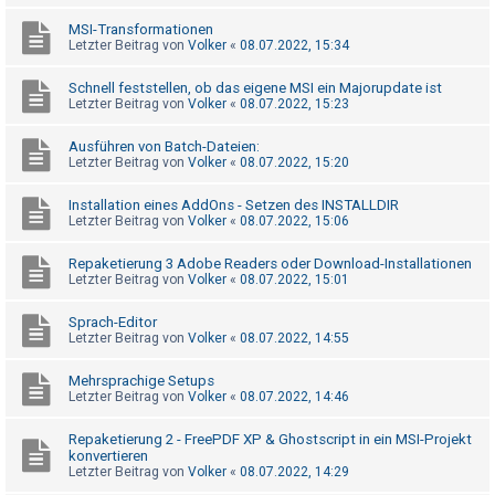
h
MSI-Transformationen
e
Letzter Beitrag von
Volker
«
08.07.2022, 15:34
m
Schnell feststellen, ob das eigene MSI ein Majorupdate ist
e
Letzter Beitrag von
Volker
«
08.07.2022, 15:23
n
Ausführen von Batch-Dateien:
Letzter Beitrag von
Volker
«
08.07.2022, 15:20
S
Installation eines AddOns - Setzen des INSTALLDIR
u
Letzter Beitrag von
Volker
«
08.07.2022, 15:06
c
Repaketierung 3 Adobe Readers oder Download-Installationen
h
Letzter Beitrag von
Volker
«
08.07.2022, 15:01
e
Sprach-Editor
Letzter Beitrag von
Volker
«
08.07.2022, 14:55
F
Mehrsprachige Setups
A
Letzter Beitrag von
Volker
«
08.07.2022, 14:46
Q
Repaketierung 2 - FreePDF XP & Ghostscript in ein MSI-Projekt
konvertieren
Letzter Beitrag von
Volker
«
08.07.2022, 14:29