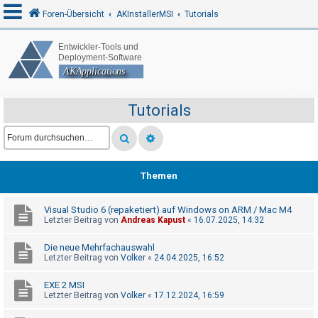
Foren-Übersicht
AKInstallerMSI
Tutorials
A
n
m
Tutorials
e
l
d
e
Themen
n
Visual Studio 6 (repaketiert) auf Windows on ARM / Mac M4
Letzter Beitrag von
Andreas Kapust
«
16.07.2025, 14:32
R
Die neue Mehrfachauswahl
e
Letzter Beitrag von
Volker
«
24.04.2025, 16:52
g
EXE 2 MSI
i
Letzter Beitrag von
Volker
«
17.12.2024, 16:59
s