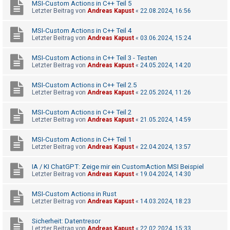
MSI-Custom Actions in C++ Teil 5
t
Letzter Beitrag von
Andreas Kapust
«
22.08.2024, 16:56
r
i
MSI-Custom Actions in C++ Teil 4
Letzter Beitrag von
Andreas Kapust
«
03.06.2024, 15:24
e
r
MSI-Custom Actions in C++ Teil 3 - Testen
e
Letzter Beitrag von
Andreas Kapust
«
24.05.2024, 14:20
n
MSI-Custom Actions in C++ Teil 2.5
Letzter Beitrag von
Andreas Kapust
«
22.05.2024, 11:26
U
MSI-Custom Actions in C++ Teil 2
Letzter Beitrag von
Andreas Kapust
«
21.05.2024, 14:59
n
b
MSI-Custom Actions in C++ Teil 1
Letzter Beitrag von
Andreas Kapust
«
22.04.2024, 13:57
e
a
IA / KI ChatGPT: Zeige mir ein CustomAction MSI Beispiel
n
Letzter Beitrag von
Andreas Kapust
«
19.04.2024, 14:30
t
MSI-Custom Actions in Rust
w
Letzter Beitrag von
Andreas Kapust
«
14.03.2024, 18:23
o
Sicherheit: Datentresor
r
Letzter Beitrag von
Andreas Kapust
«
22.02.2024, 15:33