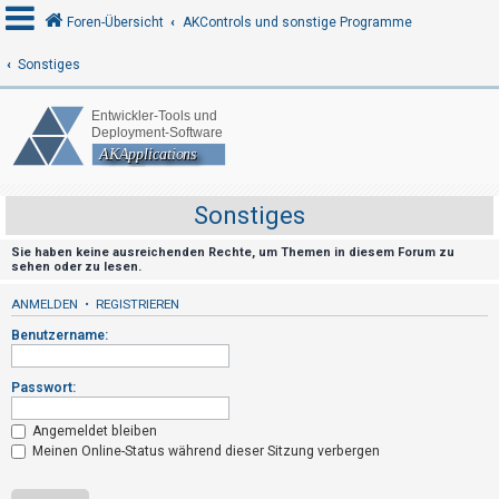
Foren-Übersicht
AKControls und sonstige Programme
Sonstiges
A
n
m
e
Sonstiges
l
d
Sie haben keine ausreichenden Rechte, um Themen in diesem Forum zu
sehen oder zu lesen.
e
n
ANMELDEN
•
REGISTRIEREN
Benutzername:
R
Passwort:
e
g
Angemeldet bleiben
Meinen Online-Status während dieser Sitzung verbergen
i
s