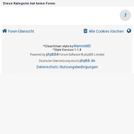
t
Diese Kategorie hat keine Foren.
r
i
e
r
Foren-Übersicht
Alle Cookies löschen
e
n
MannixMD
*
CleanSilver style by
*
Style Version 1.1.8
phpBB
Powered by
® Forum Software © phpBB Limited
phpBB.de
Deutsche Übersetzung durch
U
Datenschutz
Nutzungsbedingungen
|
n
b
e
a
n
t
w
o
r