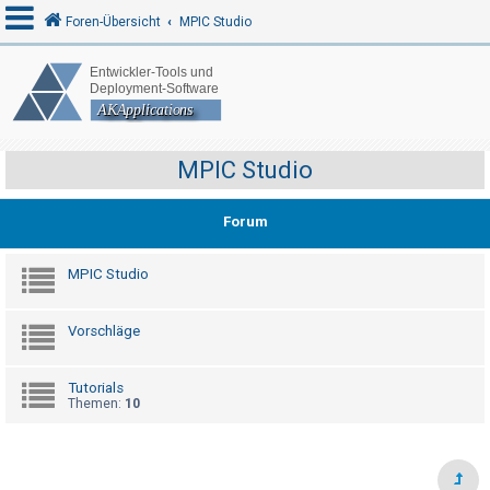
Foren-Übersicht
MPIC Studio
A
n
m
MPIC Studio
e
l
Forum
d
e
MPIC Studio
n
Vorschläge
R
Tutorials
e
Themen:
10
g
i
s