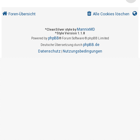
t
r
Foren-Übersicht
Alle Cookies löschen
i
e
MannixMD
*
CleanSilver style by
r
*
Style Version 1.1.8
phpBB
Powered by
® Forum Software © phpBB Limited
e
phpBB.de
Deutsche Übersetzung durch
n
Datenschutz
Nutzungsbedingungen
|
U
n
b
e
a
n
t
w
o
r