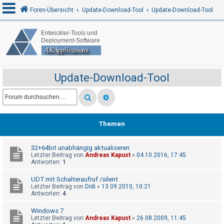
Foren-Übersicht
Update-Download-Tool
Update-Download-Tool
A
n
m
Update-Download-Tool
e
l
d
e
Themen
n
32+64bit unabhängig aktualiseren
Letzter Beitrag von
Andreas Kapust
«
04.10.2016, 17:45
Antworten:
1
R
UDT mit Schalteraufruf /silent
e
Letzter Beitrag von
Didi
«
13.09.2010, 10:21
g
Antworten:
4
i
Windows 7
s
Letzter Beitrag von
Andreas Kapust
«
26.08.2009, 11:45