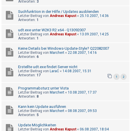
Antworten:
3
t
e
Suchfunktion in der Hilfe / Updates ausblenden
Letzter Beitrag von
Andreas Kapust
«
25.10.2007, 14:36
t
Antworten:
1
e
udt.exe unter W2K3 R2 x64 - Q13092007
T
Letzter Beitrag von
Andreas Kapust
«
13.09.2007, 14:25
h
Antworten:
1
e
Keine Details bei Windows-Update-Style? Q22082007
m
Letzter Beitrag von
Marchert
«
22.08.2007, 14:16
Antworten:
6
e
n
Erstellte udt.exe findet Server nicht
Letzter Beitrag von
LaraC
«
14.08.2007, 15:31
Antworten:
17
1
2
A
Programmabsturz unter Vista
k
Letzter Beitrag von
Marchert
«
10.08.2007, 17:37
Antworten:
8
t
i
Kann kein Update ausführen
Letzter Beitrag von
Marchert
«
08.08.2007, 09:53
v
Antworten:
5
e
Update Möglichkeiten
T
Letzter Beitrag von
Andreas Kapust
«
06.08.2007, 18:04