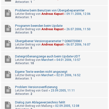
Antworten:
1
h
e
Probleme beim Benutzen von Übergabeparamter
Letzter Beitrag von
Andreas Kapust
«
09.11.2006, 12:06
m
Antworten:
1
e
Programm beenden beim Update
n
Letzter Beitrag von
Andreas Kapust
«
26.07.2006, 11:50
Antworten:
5
Übergebener Versionsparameter ? Q060720061
S
Letzter Beitrag von
Andreas Kapust
«
06.07.2006, 16:07
Antworten:
5
u
c
Dateigrößenangzeige auch beim Update-UDT
h
Letzter Beitrag von
Marchert
«
04.01.2006, 13:57
Antworten:
10
e
Eigene Texte werden nicht angezeigt
Letzter Beitrag von
Marchert
«
02.01.2006, 16:52
Antworten:
1
F
Problem Versionsverifizierung
A
Letzter Beitrag von
Gast
«
23.09.2005, 11:11
Q
Antworten:
2
Dialog zum Ablageverzeichnis fehlt
Letzter Beitrag von
Maßong
«
02.09.2005, 12:08