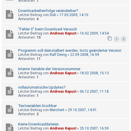
Antworten:
1
t
r
Downloadreihenfolge veränderbar?
Letzter Beitrag von
Didi
«
17.03.2009, 14:10
i
Antworten:
4
e
"Fehler 3" beim Download-Versuch
r
Letzter Beitrag von
Andreas Kapust
«
16.02.2009, 14:54
e
Antworten:
15
1
2
n
Programm soll deinstalliert werden, trotz geänderter Version
Letzter Beitrag von
Ralf Deing
«
22.09.2008, 16:59
Antworten:
11
U
Interne Variable der Versionsnummer
n
Letzter Beitrag von
Andreas Kapust
«
18.02.2008, 15:13
Antworten:
1
b
e
vollautomatische Updates?
a
Letzter Beitrag von
Andreas Kapust
«
06.12.2007, 11:18
Antworten:
1
n
t
Textvariablen löschbar
Letzter Beitrag von
Marchert
«
29.10.2007, 14:01
w
Antworten:
2
o
Keine Downloaddateien
r
Letzter Beitrag von
Andreas Kapust
«
25.10.2007, 16:59