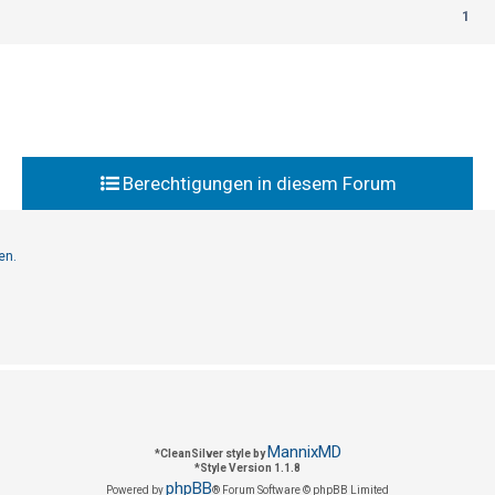
1
Berechtigungen in diesem Forum
en.
MannixMD
*
CleanSilver style by
*
Style Version 1.1.8
phpBB
Powered by
® Forum Software © phpBB Limited