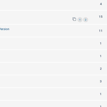
4
15
1
2
Version
11
1
1
2
3
1
1