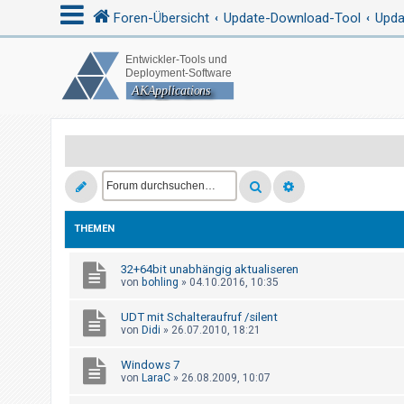
Foren-Übersicht
Update-Download-Tool
Upda
A
n
m
e
l
d
e
THEMEN
n
32+64bit unabhängig aktualiseren
von
bohling
»
04.10.2016, 10:35
R
UDT mit Schalteraufruf /silent
e
von
Didi
»
26.07.2010, 18:21
g
Windows 7
i
von
LaraC
»
26.08.2009, 10:07
s