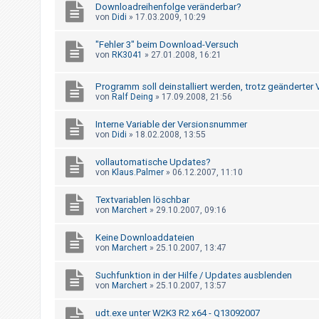
t
Downloadreihenfolge veränderbar?
von
Didi
»
17.03.2009, 10:29
r
i
"Fehler 3" beim Download-Versuch
von
RK3041
»
27.01.2008, 16:21
e
r
Programm soll deinstalliert werden, trotz geänderter 
e
von
Ralf Deing
»
17.09.2008, 21:56
n
Interne Variable der Versionsnummer
von
Didi
»
18.02.2008, 13:55
U
vollautomatische Updates?
n
von
Klaus.Palmer
»
06.12.2007, 11:10
b
Textvariablen löschbar
e
von
Marchert
»
29.10.2007, 09:16
a
Keine Downloaddateien
n
von
Marchert
»
25.10.2007, 13:47
t
w
Suchfunktion in der Hilfe / Updates ausblenden
von
Marchert
»
25.10.2007, 13:57
o
r
udt.exe unter W2K3 R2 x64 - Q13092007