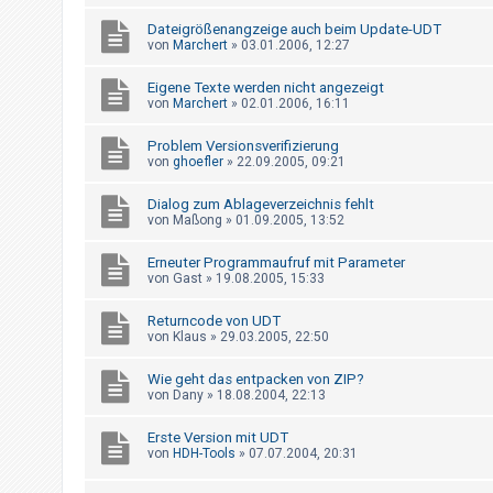
h
Dateigrößenangzeige auch beim Update-UDT
e
von
Marchert
»
03.01.2006, 12:27
m
Eigene Texte werden nicht angezeigt
e
von
Marchert
»
02.01.2006, 16:11
n
Problem Versionsverifizierung
von
ghoefler
»
22.09.2005, 09:21
S
Dialog zum Ablageverzeichnis fehlt
u
von
Maßong
»
01.09.2005, 13:52
c
Erneuter Programmaufruf mit Parameter
h
von
Gast
»
19.08.2005, 15:33
e
Returncode von UDT
von
Klaus
»
29.03.2005, 22:50
F
Wie geht das entpacken von ZIP?
von
Dany
»
18.08.2004, 22:13
A
Q
Erste Version mit UDT
von
HDH-Tools
»
07.07.2004, 20:31