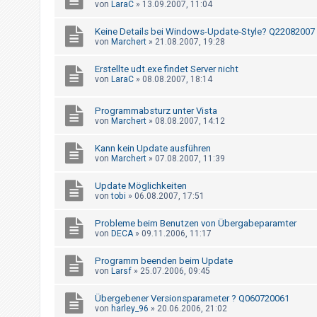
von
LaraC
»
13.09.2007, 11:04
t
e
Keine Details bei Windows-Update-Style? Q22082007
t
von
Marchert
»
21.08.2007, 19:28
e
Erstellte udt.exe findet Server nicht
T
von
LaraC
»
08.08.2007, 18:14
h
e
Programmabsturz unter Vista
von
Marchert
»
08.08.2007, 14:12
m
e
Kann kein Update ausführen
von
Marchert
»
07.08.2007, 11:39
n
Update Möglichkeiten
von
tobi
»
06.08.2007, 17:51
A
Probleme beim Benutzen von Übergabeparamter
k
von
DECA
»
09.11.2006, 11:17
t
i
Programm beenden beim Update
von
Larsf
»
25.07.2006, 09:45
v
e
Übergebener Versionsparameter ? Q060720061
T
von
harley_96
»
20.06.2006, 21:02