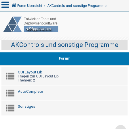
Foren-Übersicht
AKControls und sonstige Programme
A
n
m
AKControls und sonstige Programme
e
l
Forum
d
e
GUI Layout Lib
Fragen zur GUI Layout Lib
n
Themen:
2
AutoComplete
R
e
Sonstiges
g
i
s