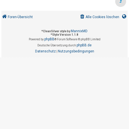
t
r
i
Foren-Übersicht
Alle Cookies löschen
e
r
MannixMD
*
CleanSilver style by
*
Style Version 1.1.8
e
phpBB
Powered by
® Forum Software © phpBB Limited
n
phpBB.de
Deutsche Übersetzung durch
Datenschutz
Nutzungsbedingungen
|
U
n
b
e
a
n
t
w
o
r