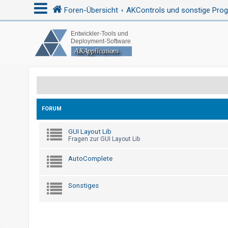
Foren-Übersicht
AKControls und sonstige Pr
A
n
m
e
l
FORUM
d
e
GUI Layout Lib
n
Fragen zur GUI Layout Lib
AutoComplete
R
e
Sonstiges
g
i
s