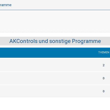
ogramme
AKControls und sonstige Programme
THEMEN
2
0
0