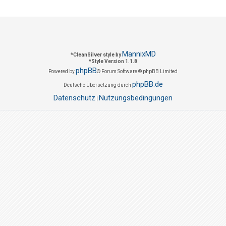
MannixMD
*
CleanSilver style by
*
Style Version 1.1.8
phpBB
Powered by
® Forum Software © phpBB Limited
phpBB.de
Deutsche Übersetzung durch
Datenschutz
Nutzungsbedingungen
|