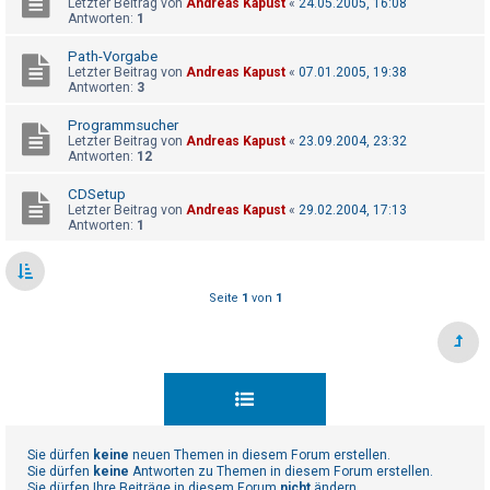
Letzter Beitrag von
Andreas Kapust
«
24.05.2005, 16:08
t
Antworten:
1
r
Path-Vorgabe
i
Letzter Beitrag von
Andreas Kapust
«
07.01.2005, 19:38
e
Antworten:
3
r
Programmsucher
e
Letzter Beitrag von
Andreas Kapust
«
23.09.2004, 23:32
Antworten:
12
n
CDSetup
Letzter Beitrag von
Andreas Kapust
«
29.02.2004, 17:13
Antworten:
1
U
n
b
Seite
1
von
1
e
a
n
t
w
o
Sie dürfen
keine
neuen Themen in diesem Forum erstellen.
Sie dürfen
keine
Antworten zu Themen in diesem Forum erstellen.
r
Sie dürfen Ihre Beiträge in diesem Forum
nicht
ändern.