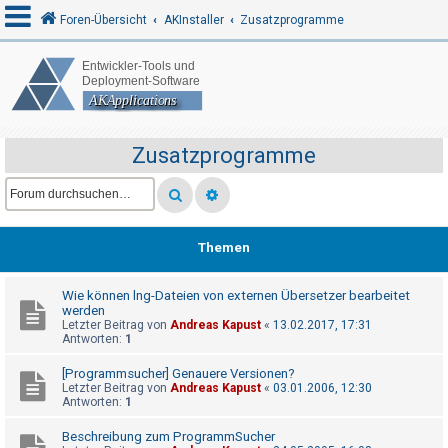
Foren-Übersicht
AKInstaller
Zusatzprogramme
A
n
m
Zusatzprogramme
e
l
d
e
Themen
n
Wie können lng-Dateien von externen Übersetzer bearbeitet
werden
Letzter Beitrag von
Andreas Kapust
«
13.02.2017, 17:31
R
Antworten:
1
e
[Programmsucher] Genauere Versionen?
g
Letzter Beitrag von
Andreas Kapust
«
03.01.2006, 12:30
Antworten:
1
i
s
Beschreibung zum ProgrammSucher