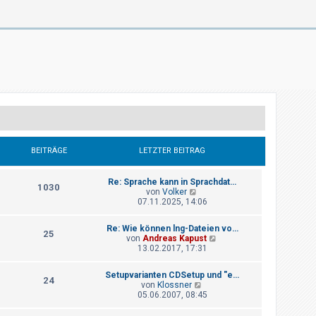
BEITRÄGE
LETZTER BEITRAG
Re: Sprache kann in Sprachdat…
1030
N
von
Volker
e
07.11.2025, 14:06
u
e
Re: Wie können lng-Dateien vo…
s
25
N
von
Andreas Kapust
t
e
13.02.2017, 17:31
e
u
r
e
B
Setupvarianten CDSetup und "e…
s
24
e
N
von
Klossner
t
i
e
05.06.2007, 08:45
e
t
u
r
r
e