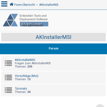
Foren-Übersicht
AKInstallerMSI
A
n
m
AKInstallerMSI
e
l
Forum
d
e
AKInstallerMSI
Fragen zum AKInstallerMSI
n
Themen:
295
Vorschläge (Msi)
Themen:
15
R
e
Tutorials
g
Themen:
34
i
s