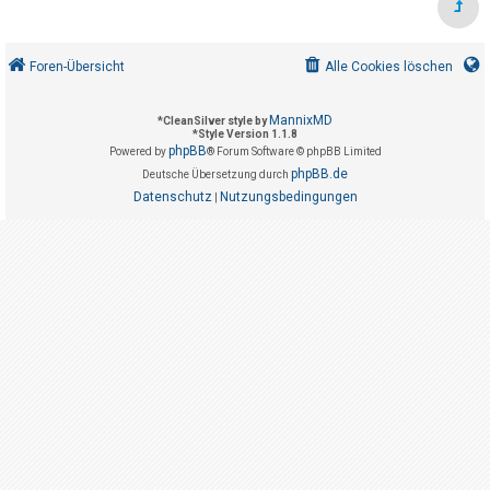
t
r
i
Foren-Übersicht
Alle Cookies löschen
e
r
MannixMD
*
CleanSilver style by
*
Style Version 1.1.8
e
phpBB
Powered by
® Forum Software © phpBB Limited
n
phpBB.de
Deutsche Übersetzung durch
Datenschutz
Nutzungsbedingungen
|
U
n
b
e
a
n
t
w
o
r