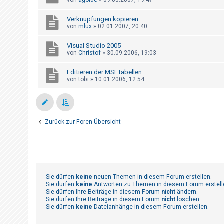
t
e
Verknüpfungen kopieren ...
von
mlux
»
02.01.2007, 20:40
t
e
Visual Studio 2005
T
von
Christof
»
30.09.2006, 19:03
h
Editieren der MSI Tabellen
e
von
tobi
»
10.01.2006, 12:54
m
e
n
Zurück zur Foren-Übersicht
A
k
t
Sie dürfen
keine
neuen Themen in diesem Forum erstellen.
i
Sie dürfen
keine
Antworten zu Themen in diesem Forum erstell
Sie dürfen Ihre Beiträge in diesem Forum
nicht
ändern.
v
Sie dürfen Ihre Beiträge in diesem Forum
nicht
löschen.
e
Sie dürfen
keine
Dateianhänge in diesem Forum erstellen.
T