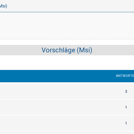
Msi)
Vorschläge (Msi)
ANTWORT
3
1
1