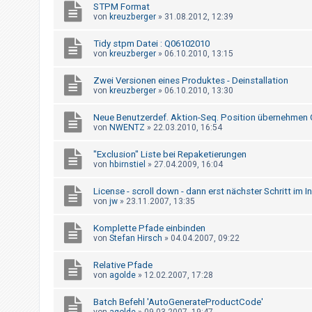
t
STPM Format
von
kreuzberger
»
31.08.2012, 12:39
r
i
Tidy stpm Datei : Q06102010
von
kreuzberger
»
06.10.2010, 13:15
e
r
Zwei Versionen eines Produktes - Deinstallation
e
von
kreuzberger
»
06.10.2010, 13:30
n
Neue Benutzerdef. Aktion-Seq. Position übernehmen
von
NWENTZ
»
22.03.2010, 16:54
U
"Exclusion" Liste bei Repaketierungen
von
hbirnstiel
»
27.04.2009, 16:04
n
b
License - scroll down - dann erst nächster Schritt im In
von
jw
»
23.11.2007, 13:35
e
a
Komplette Pfade einbinden
n
von
Stefan Hirsch
»
04.04.2007, 09:22
t
Relative Pfade
w
von
agolde
»
12.02.2007, 17:28
o
Batch Befehl 'AutoGenerateProductCode'
r
von
agolde
»
09.03.2007, 19:47