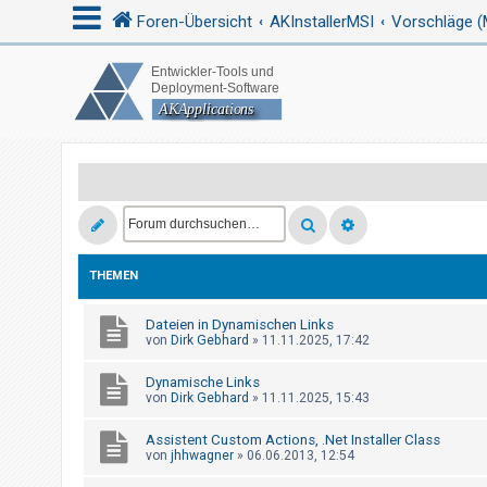
Foren-Übersicht
AKInstallerMSI
Vorschläge (
A
n
m
e
l
d
e
THEMEN
n
Dateien in Dynamischen Links
von
Dirk Gebhard
»
11.11.2025, 17:42
R
Dynamische Links
e
von
Dirk Gebhard
»
11.11.2025, 15:43
g
Assistent Custom Actions, .Net Installer Class
i
von
jhhwagner
»
06.06.2013, 12:54
s