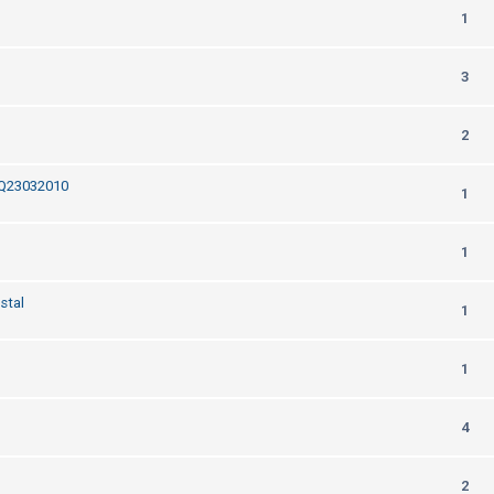
1
3
2
 Q23032010
1
1
stal
1
1
4
2