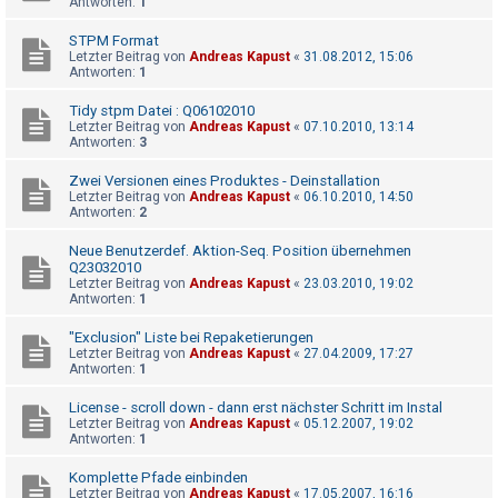
Antworten:
1
t
r
STPM Format
Letzter Beitrag von
Andreas Kapust
«
31.08.2012, 15:06
i
Antworten:
1
e
Tidy stpm Datei : Q06102010
r
Letzter Beitrag von
Andreas Kapust
«
07.10.2010, 13:14
e
Antworten:
3
n
Zwei Versionen eines Produktes - Deinstallation
Letzter Beitrag von
Andreas Kapust
«
06.10.2010, 14:50
Antworten:
2
U
Neue Benutzerdef. Aktion-Seq. Position übernehmen
Q23032010
n
Letzter Beitrag von
Andreas Kapust
«
23.03.2010, 19:02
b
Antworten:
1
e
"Exclusion" Liste bei Repaketierungen
a
Letzter Beitrag von
Andreas Kapust
«
27.04.2009, 17:27
Antworten:
1
n
t
License - scroll down - dann erst nächster Schritt im Instal
Letzter Beitrag von
Andreas Kapust
«
05.12.2007, 19:02
w
Antworten:
1
o
Komplette Pfade einbinden
r
Letzter Beitrag von
Andreas Kapust
«
17.05.2007, 16:16