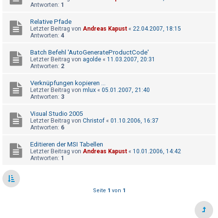
t
Antworten:
1
e
Relative Pfade
t
Letzter Beitrag von
Andreas Kapust
«
22.04.2007, 18:15
Antworten:
4
e
T
Batch Befehl 'AutoGenerateProductCode'
Letzter Beitrag von
agolde
«
11.03.2007, 20:31
h
Antworten:
2
e
Verknüpfungen kopieren ...
m
Letzter Beitrag von
mlux
«
05.01.2007, 21:40
Antworten:
3
e
n
Visual Studio 2005
Letzter Beitrag von
Christof
«
01.10.2006, 16:37
Antworten:
6
A
Editieren der MSI Tabellen
Letzter Beitrag von
Andreas Kapust
«
10.01.2006, 14:42
k
Antworten:
1
t
i
v
Seite
1
von
1
e
T