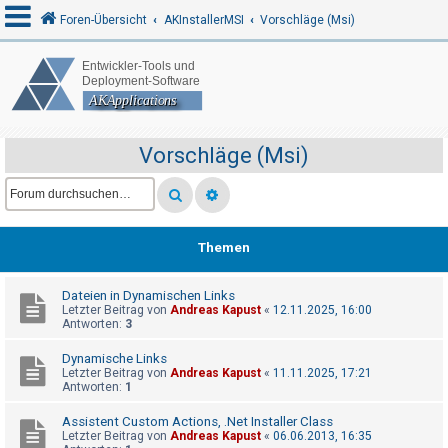
Foren-Übersicht
AKInstallerMSI
Vorschläge (Msi)
A
n
m
Vorschläge (Msi)
e
l
d
e
Themen
n
Dateien in Dynamischen Links
Letzter Beitrag von
Andreas Kapust
«
12.11.2025, 16:00
Antworten:
3
R
Dynamische Links
e
Letzter Beitrag von
Andreas Kapust
«
11.11.2025, 17:21
g
Antworten:
1
i
Assistent Custom Actions, .Net Installer Class
s
Letzter Beitrag von
Andreas Kapust
«
06.06.2013, 16:35