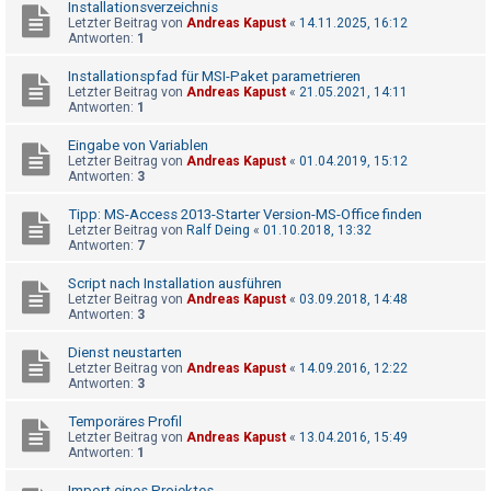
Installationsverzeichnis
t
Letzter Beitrag von
Andreas Kapust
«
14.11.2025, 16:12
r
Antworten:
1
i
Installationspfad für MSI-Paket parametrieren
e
Letzter Beitrag von
Andreas Kapust
«
21.05.2021, 14:11
Antworten:
1
r
e
Eingabe von Variablen
Letzter Beitrag von
Andreas Kapust
«
01.04.2019, 15:12
n
Antworten:
3
Tipp: MS-Access 2013-Starter Version-MS-Office finden
Letzter Beitrag von
Ralf Deing
«
01.10.2018, 13:32
U
Antworten:
7
n
Script nach Installation ausführen
b
Letzter Beitrag von
Andreas Kapust
«
03.09.2018, 14:48
Antworten:
3
e
a
Dienst neustarten
Letzter Beitrag von
Andreas Kapust
«
14.09.2016, 12:22
n
Antworten:
3
t
Temporäres Profil
w
Letzter Beitrag von
Andreas Kapust
«
13.04.2016, 15:49
o
Antworten:
1
r
Import eines Projektes