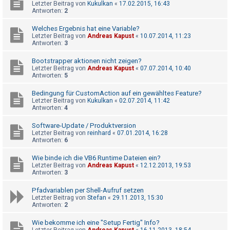
Letzter Beitrag von
Kukulkan
«
17.02.2015, 16:43
h
Antworten:
2
e
Welches Ergebnis hat eine Variable?
m
Letzter Beitrag von
Andreas Kapust
«
10.07.2014, 11:23
e
Antworten:
3
n
Bootstrapper aktionen nicht zeigen?
Letzter Beitrag von
Andreas Kapust
«
07.07.2014, 10:40
Antworten:
5
S
Bedingung für CustomAction auf ein gewähltes Feature?
Letzter Beitrag von
Kukulkan
«
02.07.2014, 11:42
u
Antworten:
4
c
Software-Update / Produktversion
h
Letzter Beitrag von
reinhard
«
07.01.2014, 16:28
e
Antworten:
6
Wie binde ich die VB6 Runtime Dateien ein?
Letzter Beitrag von
Andreas Kapust
«
12.12.2013, 19:53
F
Antworten:
3
A
Pfadvariablen per Shell-Aufruf setzen
Q
Letzter Beitrag von
Stefan
«
29.11.2013, 15:30
Antworten:
2
Wie bekomme ich eine "Setup Fertig" Info?