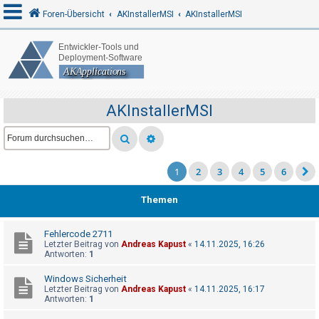
Foren-Übersicht
AKInstallerMSI
AKInstallerMSI
A
n
m
AKInstallerMSI
e
l
d
1
2
3
4
5
6
e
n
Themen
Fehlercode 2711
R
Letzter Beitrag von
Andreas Kapust
«
14.11.2025, 16:26
Antworten:
1
e
g
Windows Sicherheit
Letzter Beitrag von
Andreas Kapust
«
14.11.2025, 16:17
i
Antworten:
1
s