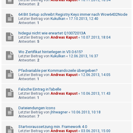
Letzter Beitrag von
Andreas Kapust
«
16.11.2013, 18:54
Antworten:
2
64 Bit Setup schreibt Registry Keys immer nach Wow6432Node
Letzter Beitrag von
Kukulkan
«
17.10.2013, 12:40
Antworten:
1
hidegui nicht wie erwartet Q10072013A
Letzter Beitrag von
Andreas Kapust
«
10.07.2013, 18:04
Antworten:
5
Wo Zertifikat hinterlegen in V3.0.615?
Letzter Beitrag von
Kukulkan
«
12.06.2013, 16:37
Antworten:
2
Pfadvariable per Kommandozeile übergeben?
Letzter Beitrag von
Andreas Kapust
«
12.06.2013, 14:05
Antworten:
1
Falsche Eintrag inTabelle
Letzter Beitrag von
Andreas Kapust
«
10.06.2013, 11:43
Antworten:
1
Dateiendungen Icons
Letzter Beitrag von
jhhwagner
«
10.06.2013, 10:18
Antworten:
7
Startvoraussetzung min. Framework 4.0
Letzter Beitrag von
Andreas Kapust
«
03.06.2013, 15:00