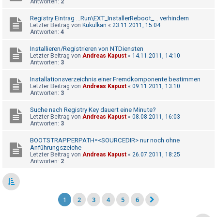
Antworten:
2
Registry Eintrag ...Run\EXT_InstallerReboot_... verhindern
Letzter Beitrag von
Kukulkan
«
23.11.2011, 15:04
Antworten:
4
Installieren/Registrieren von NTDiensten
Letzter Beitrag von
Andreas Kapust
«
14.11.2011, 14:10
Antworten:
3
Installationsverzeichnis einer Fremdkomponente bestimmen
Letzter Beitrag von
Andreas Kapust
«
09.11.2011, 13:10
Antworten:
3
Suche nach Registry Key dauert eine Minute?
Letzter Beitrag von
Andreas Kapust
«
08.08.2011, 16:03
Antworten:
3
BOOTSTRAPPERPATH=<SOURCEDIR> nur noch ohne
Anführungszeiche
Letzter Beitrag von
Andreas Kapust
«
26.07.2011, 18:25
Antworten:
2
1
2
3
4
5
6