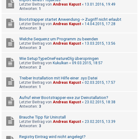
t
Letzter Beitrag von
Andreas Kapust
«
13.01.2016, 19:49
Antworten:
1
e
t
Bootstrapper startet Anwendung -> Zugriff nicht erlaubt
Letzter Beitrag von
Andreas Kapust
«
14.04.2015, 17:28
e
Antworten:
3
T
Welche Sequenz um Programm zu beenden
h
Letzter Beitrag von
Andreas Kapust
«
13.03.2015, 13:56
e
Antworten:
3
m
Wie SetupTypeOneFeatureDlg überspringen
e
Letzter Beitrag von
Kukulkan
«
09.03.2015, 18:57
Antworten:
2
n
Treiber Installation mit Hilfe einer .sys Datei
Letzter Beitrag von
Andreas Kapust
«
02.03.2015, 17:57
Antworten:
1
A
Aufruf einer Bootstrapper-exe zur Deinstallation?
k
Letzter Beitrag von
Andreas Kapust
«
23.02.2015, 18:38
t
Antworten:
3
i
Brauche Tipp für Uninstall
v
Letzter Beitrag von
Andreas Kapust
«
23.02.2015, 13:39
Antworten:
3
e
T
Registry Eintrag wird nicht angelegt?