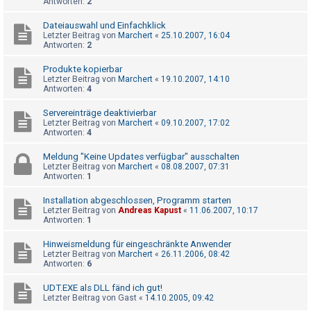
Antworten:
2
t
r
Dateiauswahl und Einfachklick
Letzter Beitrag von
Marchert
«
25.10.2007, 16:04
i
Antworten:
2
e
Produkte kopierbar
r
Letzter Beitrag von
Marchert
«
19.10.2007, 14:10
e
Antworten:
4
n
Servereinträge deaktivierbar
Letzter Beitrag von
Marchert
«
09.10.2007, 17:02
Antworten:
4
U
Meldung "Keine Updates verfügbar" ausschalten
Letzter Beitrag von
Marchert
«
08.08.2007, 07:31
n
Antworten:
1
b
Installation abgeschlossen, Programm starten
e
Letzter Beitrag von
Andreas Kapust
«
11.06.2007, 10:17
a
Antworten:
1
n
Hinweismeldung für eingeschränkte Anwender
t
Letzter Beitrag von
Marchert
«
26.11.2006, 08:42
Antworten:
6
w
o
UDT.EXE als DLL fänd ich gut!
Letzter Beitrag von
Gast
«
14.10.2005, 09:42
r