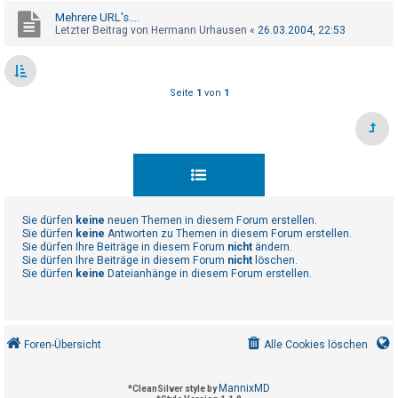
t
Mehrere URL's....
e
Letzter Beitrag von
Hermann Urhausen
«
26.03.2004, 22:53
t
e
T
Seite
1
von
1
h
e
m
e
n
Sie dürfen
keine
neuen Themen in diesem Forum erstellen.
Sie dürfen
keine
Antworten zu Themen in diesem Forum erstellen.
Sie dürfen Ihre Beiträge in diesem Forum
nicht
ändern.
A
Sie dürfen Ihre Beiträge in diesem Forum
nicht
löschen.
Sie dürfen
keine
Dateianhänge in diesem Forum erstellen.
k
t
i
v
Foren-Übersicht
Alle Cookies löschen
e
T
MannixMD
*
CleanSilver style by