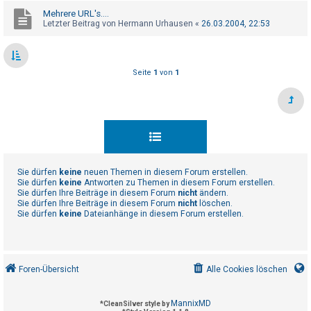
t
Mehrere URL's....
e
Letzter Beitrag von
Hermann Urhausen
«
26.03.2004, 22:53
t
e
T
Seite
1
von
1
h
e
m
e
n
Sie dürfen
keine
neuen Themen in diesem Forum erstellen.
Sie dürfen
keine
Antworten zu Themen in diesem Forum erstellen.
Sie dürfen Ihre Beiträge in diesem Forum
nicht
ändern.
A
Sie dürfen Ihre Beiträge in diesem Forum
nicht
löschen.
Sie dürfen
keine
Dateianhänge in diesem Forum erstellen.
k
t
i
v
Foren-Übersicht
Alle Cookies löschen
e
T
MannixMD
*
CleanSilver style by