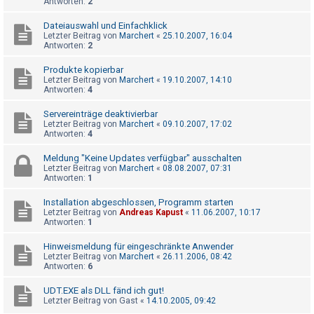
Antworten:
2
t
r
Dateiauswahl und Einfachklick
Letzter Beitrag von
Marchert
«
25.10.2007, 16:04
i
Antworten:
2
e
Produkte kopierbar
r
Letzter Beitrag von
Marchert
«
19.10.2007, 14:10
e
Antworten:
4
n
Servereinträge deaktivierbar
Letzter Beitrag von
Marchert
«
09.10.2007, 17:02
Antworten:
4
U
Meldung "Keine Updates verfügbar" ausschalten
Letzter Beitrag von
Marchert
«
08.08.2007, 07:31
n
Antworten:
1
b
Installation abgeschlossen, Programm starten
e
Letzter Beitrag von
Andreas Kapust
«
11.06.2007, 10:17
a
Antworten:
1
n
Hinweismeldung für eingeschränkte Anwender
t
Letzter Beitrag von
Marchert
«
26.11.2006, 08:42
Antworten:
6
w
o
UDT.EXE als DLL fänd ich gut!
Letzter Beitrag von
Gast
«
14.10.2005, 09:42
r