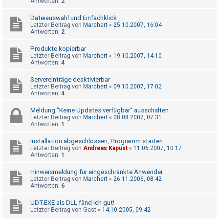
Antworten:
2
t
r
Dateiauswahl und Einfachklick
Letzter Beitrag von
Marchert
«
25.10.2007, 16:04
i
Antworten:
2
e
Produkte kopierbar
r
Letzter Beitrag von
Marchert
«
19.10.2007, 14:10
e
Antworten:
4
n
Servereinträge deaktivierbar
Letzter Beitrag von
Marchert
«
09.10.2007, 17:02
Antworten:
4
U
Meldung "Keine Updates verfügbar" ausschalten
Letzter Beitrag von
Marchert
«
08.08.2007, 07:31
n
Antworten:
1
b
Installation abgeschlossen, Programm starten
e
Letzter Beitrag von
Andreas Kapust
«
11.06.2007, 10:17
a
Antworten:
1
n
Hinweismeldung für eingeschränkte Anwender
t
Letzter Beitrag von
Marchert
«
26.11.2006, 08:42
Antworten:
6
w
o
UDT.EXE als DLL fänd ich gut!
Letzter Beitrag von
Gast
«
14.10.2005, 09:42
r