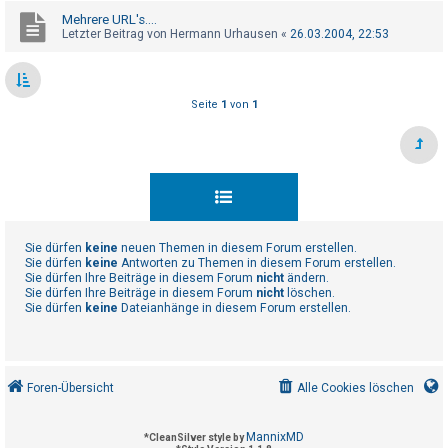
t
Mehrere URL's....
e
Letzter Beitrag von
Hermann Urhausen
«
26.03.2004, 22:53
t
e
T
Seite
1
von
1
h
e
m
e
n
Sie dürfen
keine
neuen Themen in diesem Forum erstellen.
Sie dürfen
keine
Antworten zu Themen in diesem Forum erstellen.
Sie dürfen Ihre Beiträge in diesem Forum
nicht
ändern.
A
Sie dürfen Ihre Beiträge in diesem Forum
nicht
löschen.
Sie dürfen
keine
Dateianhänge in diesem Forum erstellen.
k
t
i
v
Foren-Übersicht
Alle Cookies löschen
e
T
MannixMD
*
CleanSilver style by