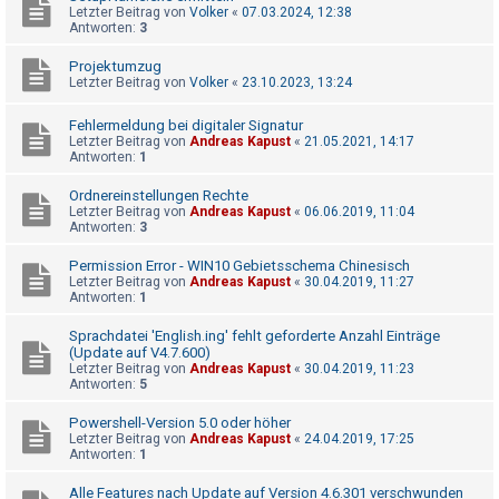
t
Letzter Beitrag von
Volker
«
07.03.2024, 12:38
Antworten:
3
r
i
Projektumzug
Letzter Beitrag von
Volker
«
23.10.2023, 13:24
e
r
Fehlermeldung bei digitaler Signatur
e
Letzter Beitrag von
Andreas Kapust
«
21.05.2021, 14:17
Antworten:
1
n
Ordnereinstellungen Rechte
Letzter Beitrag von
Andreas Kapust
«
06.06.2019, 11:04
Antworten:
3
U
Permission Error - WIN10 Gebietsschema Chinesisch
n
Letzter Beitrag von
Andreas Kapust
«
30.04.2019, 11:27
b
Antworten:
1
e
Sprachdatei 'English.ing' fehlt geforderte Anzahl Einträge
a
(Update auf V4.7.600)
Letzter Beitrag von
Andreas Kapust
«
30.04.2019, 11:23
n
Antworten:
5
t
Powershell-Version 5.0 oder höher
w
Letzter Beitrag von
Andreas Kapust
«
24.04.2019, 17:25
Antworten:
1
o
r
Alle Features nach Update auf Version 4.6.301 verschwunden