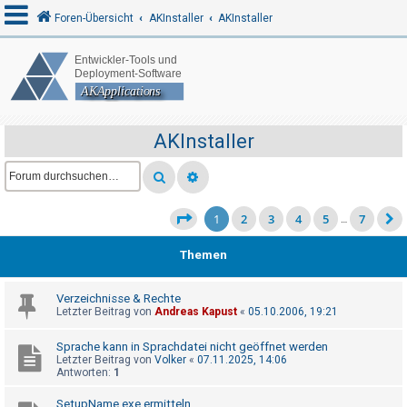
Foren-Übersicht
AKInstaller
AKInstaller
A
n
m
AKInstaller
e
l
d
1
2
3
4
5
7
…
e
n
Themen
Verzeichnisse & Rechte
R
Letzter Beitrag von
Andreas Kapust
«
05.10.2006, 19:21
e
Sprache kann in Sprachdatei nicht geöffnet werden
g
Letzter Beitrag von
Volker
«
07.11.2025, 14:06
i
Antworten:
1
s
SetupName.exe ermitteln