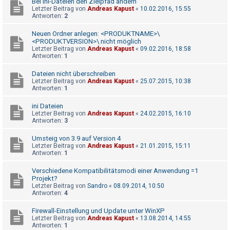
Bei Ini-Dateien den Zielpfad ändern
h
Letzter Beitrag von
Andreas Kapust
«
10.02.2016, 15:55
Antworten:
2
e
m
Neuen Ordner anlegen: <PRODUKTNAME>\
<PRODUKTVERSION>\ nicht möglich
e
Letzter Beitrag von
Andreas Kapust
«
09.02.2016, 18:58
n
Antworten:
1
Dateien nicht überschreiben
Letzter Beitrag von
Andreas Kapust
«
25.07.2015, 10:38
Antworten:
1
S
u
ini Dateien
c
Letzter Beitrag von
Andreas Kapust
«
24.02.2015, 16:10
Antworten:
3
h
e
Umsteig von 3.9 auf Version 4
Letzter Beitrag von
Andreas Kapust
«
21.01.2015, 15:11
Antworten:
1
Verschiedene Kompatibilitätsmodi einer Anwendung =1
F
Projekt?
A
Letzter Beitrag von
Sandro
«
08.09.2014, 10:50
Antworten:
4
Q
Firewall-Einstellung und Update unter WinXP
Letzter Beitrag von
Andreas Kapust
«
13.08.2014, 14:55
Antworten:
1