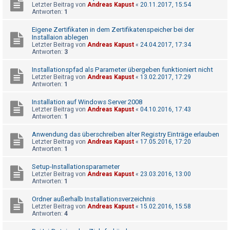
t
Letzter Beitrag von
Andreas Kapust
«
20.11.2017, 15:54
Antworten:
1
e
t
Eigene Zertifikaten in dem Zertifikatenspeicher bei der
Installaion ablegen
e
Letzter Beitrag von
Andreas Kapust
«
24.04.2017, 17:34
Antworten:
3
T
h
Installationspfad als Parameter übergeben funktioniert nicht
Letzter Beitrag von
Andreas Kapust
«
13.02.2017, 17:29
e
Antworten:
1
m
Installation auf Windows Server 2008
e
Letzter Beitrag von
Andreas Kapust
«
04.10.2016, 17:43
n
Antworten:
1
Anwendung das überschreiben alter Registry Einträge erlauben
Letzter Beitrag von
Andreas Kapust
«
17.05.2016, 17:20
Antworten:
1
A
k
Setup-Installationsparameter
t
Letzter Beitrag von
Andreas Kapust
«
23.03.2016, 13:00
Antworten:
1
i
v
Ordner außerhalb Installationsverzeichnis
Letzter Beitrag von
Andreas Kapust
«
15.02.2016, 15:58
e
Antworten:
4
T