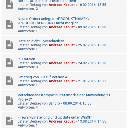
Bei Ini-Dateien den Zielpfad ändern
h
Letzter Beitrag von
Andreas Kapust
«
10.02.2016, 15:55
Antworten:
2
e
m
Neuen Ordner anlegen: <PRODUKTNAME>\
<PRODUKTVERSION>\ nicht möglich
e
Letzter Beitrag von
Andreas Kapust
«
09.02.2016, 18:58
n
Antworten:
1
Dateien nicht überschreiben
Letzter Beitrag von
Andreas Kapust
«
25.07.2015, 10:38
Antworten:
1
S
u
ini Dateien
c
Letzter Beitrag von
Andreas Kapust
«
24.02.2015, 16:10
Antworten:
3
h
e
Umsteig von 3.9 auf Version 4
Letzter Beitrag von
Andreas Kapust
«
21.01.2015, 15:11
Antworten:
1
Verschiedene Kompatibilitätsmodi einer Anwendung =1
F
Projekt?
A
Letzter Beitrag von
Sandro
«
08.09.2014, 10:50
Antworten:
4
Q
Firewall-Einstellung und Update unter WinXP
Letzter Beitrag von
Andreas Kapust
«
13.08.2014, 14:55
Antworten:
1