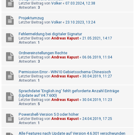
t
Letzter Beitrag von
Volker
«
07.03.2024, 12:38
Antworten:
3
r
i
Projektumzug
Letzter Beitrag von
Volker
«
23.10.2023, 13:24
e
r
Fehlermeldung bei digitaler Signatur
e
Letzter Beitrag von
Andreas Kapust
«
21.05.2021, 14:17
Antworten:
1
n
Ordnereinstellungen Rechte
Letzter Beitrag von
Andreas Kapust
«
06.06.2019, 11:04
Antworten:
3
U
Permission Error - WIN10 Gebietsschema Chinesisch
n
Letzter Beitrag von
Andreas Kapust
«
30.04.2019, 11:27
b
Antworten:
1
e
Sprachdatei 'English.ing' fehlt geforderte Anzahl Einträge
a
(Update auf V4.7.600)
Letzter Beitrag von
Andreas Kapust
«
30.04.2019, 11:23
n
Antworten:
5
t
Powershell-Version 5.0 oder höher
w
Letzter Beitrag von
Andreas Kapust
«
24.04.2019, 17:25
Antworten:
1
o
r
Alle Features nach Update auf Version 4.6.301 verschwunden