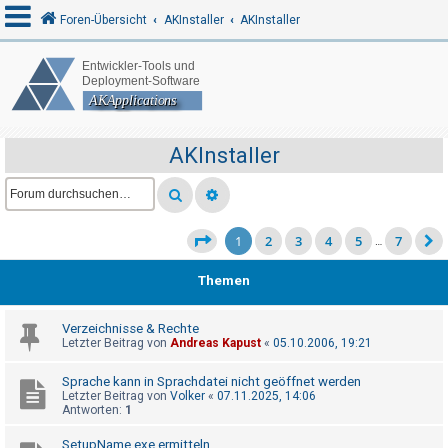
Foren-Übersicht
AKInstaller
AKInstaller
A
n
m
AKInstaller
e
l
d
1
2
3
4
5
7
…
e
n
Themen
Verzeichnisse & Rechte
R
Letzter Beitrag von
Andreas Kapust
«
05.10.2006, 19:21
e
Sprache kann in Sprachdatei nicht geöffnet werden
g
Letzter Beitrag von
Volker
«
07.11.2025, 14:06
i
Antworten:
1
s
SetupName.exe ermitteln