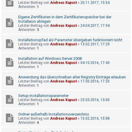
t
Letzter Beitrag von
Andreas Kapust
«
20.11.2017, 15:54
Antworten:
1
e
t
Eigene Zertifikaten in dem Zertifikatenspeicher bei der
Installaion ablegen
e
Letzter Beitrag von
Andreas Kapust
«
24.04.2017, 17:34
Antworten:
3
T
h
Installationspfad als Parameter übergeben funktioniert nicht
Letzter Beitrag von
Andreas Kapust
«
13.02.2017, 17:29
e
Antworten:
1
m
Installation auf Windows Server 2008
e
Letzter Beitrag von
Andreas Kapust
«
04.10.2016, 17:43
n
Antworten:
1
Anwendung das überschreiben alter Registry Einträge erlauben
Letzter Beitrag von
Andreas Kapust
«
17.05.2016, 17:20
Antworten:
1
A
k
Setup-Installationsparameter
t
Letzter Beitrag von
Andreas Kapust
«
23.03.2016, 13:00
Antworten:
1
i
v
Ordner außerhalb Installationsverzeichnis
Letzter Beitrag von
Andreas Kapust
«
15.02.2016, 15:58
e
Antworten:
4
T