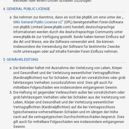
Betreiber oder einem Dritten Schaden zuzufügen.
t
4. GENERAL PUBLIC LICENSE
e
t
Sie nehmen zur Kenntnis, dass es sich bei phpBB um eine unter der „
GNU General Public License v2
“ (GPL) bereitgestellten Foren-Software
e
von phpBB Limited (www.phpbb.com) handelt; deutschsprachige
T
Informationen werden durch die deutschsprachige Community unter
www.phpbb.de zur Verfügung gestellt. Beide haben keinen Einfluss auf
h
die Art und Weise, wie die Software verwendet wird. Sie können
e
insbesondere die Verwendung der Software für bestimmte Zwecke
m
nicht untersagen oder auf Inhalte fremder Foren Einfluss nehmen.
e
5. GEWÄHRLEISTUNG
n
Der Betreiber haftet mit Ausnahme der Verletzung von Leben, Körper
und Gesundheit und der Verletzung wesentlicher Vertragspflichten
(Kardinalpflichten) nur für Schäden, die auf ein vorsätzliches oder grob
fahrlässiges Verhalten zurückzuführen sind. Dies gilt auch für
A
mittelbare Folgeschäden wie insbesondere entgangenen Gewinn.
k
Die Haftung ist gegenüber Verbrauchern außer bei vorsätzlichem oder
grob fahrlässigem Verhalten oder bei Schäden aus der Verletzung von
t
Leben, Körper und Gesundheit und der Verletzung wesentlicher
i
Vertragspflichten (Kardinalpflichten) auf die bei Vertragsschluss
v
typischerweise vorhersehbaren Schäden und im übrigen der Höhe
nach auf die vertragstypischen Durchschnittsschäden begrenzt. Dies
e
gilt auch für mittelbare Folgeschäden wie insbesondere entgangenen
T
Gewinn.