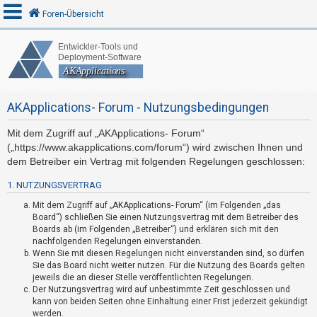
Foren-Übersicht
A
n
AKApplications- Forum - Nutzungsbedingungen
m
e
Mit dem Zugriff auf „AKApplications- Forum“
l
(„https://www.akapplications.com/forum“) wird zwischen Ihnen und
d
dem Betreiber ein Vertrag mit folgenden Regelungen geschlossen:
e
1. NUTZUNGSVERTRAG
n
Mit dem Zugriff auf „AKApplications- Forum“ (im Folgenden „das
Board“) schließen Sie einen Nutzungsvertrag mit dem Betreiber des
Boards ab (im Folgenden „Betreiber“) und erklären sich mit den
R
nachfolgenden Regelungen einverstanden.
Wenn Sie mit diesen Regelungen nicht einverstanden sind, so dürfen
e
Sie das Board nicht weiter nutzen. Für die Nutzung des Boards gelten
g
jeweils die an dieser Stelle veröffentlichten Regelungen.
i
Der Nutzungsvertrag wird auf unbestimmte Zeit geschlossen und
kann von beiden Seiten ohne Einhaltung einer Frist jederzeit gekündigt
s
werden.