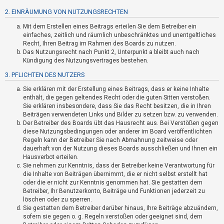
t
2. EINRÄUMUNG VON NUTZUNGSRECHTEN
r
Mit dem Erstellen eines Beitrags erteilen Sie dem Betreiber ein
i
einfaches, zeitlich und räumlich unbeschränktes und unentgeltliches
e
Recht, Ihren Beitrag im Rahmen des Boards zu nutzen.
r
Das Nutzungsrecht nach Punkt 2, Unterpunkt a bleibt auch nach
Kündigung des Nutzungsvertrages bestehen.
e
3. PFLICHTEN DES NUTZERS
n
Sie erklären mit der Erstellung eines Beitrags, dass er keine Inhalte
enthält, die gegen geltendes Recht oder die guten Sitten verstoßen.
Sie erklären insbesondere, dass Sie das Recht besitzen, die in Ihren
U
Beiträgen verwendeten Links und Bilder zu setzen bzw. zu verwenden.
n
Der Betreiber des Boards übt das Hausrecht aus. Bei Verstößen gegen
diese Nutzungsbedingungen oder anderer im Board veröffentlichten
b
Regeln kann der Betreiber Sie nach Abmahnung zeitweise oder
e
dauerhaft von der Nutzung dieses Boards ausschließen und Ihnen ein
a
Hausverbot erteilen.
Sie nehmen zur Kenntnis, dass der Betreiber keine Verantwortung für
n
die Inhalte von Beiträgen übernimmt, die er nicht selbst erstellt hat
t
oder die er nicht zur Kenntnis genommen hat. Sie gestatten dem
Betreiber, Ihr Benutzerkonto, Beiträge und Funktionen jederzeit zu
w
löschen oder zu sperren.
o
Sie gestatten dem Betreiber darüber hinaus, Ihre Beiträge abzuändern,
r
sofern sie gegen o. g. Regeln verstoßen oder geeignet sind, dem