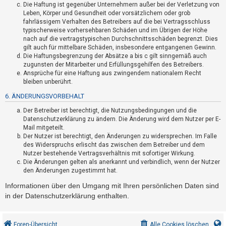
Die Haftung ist gegenüber Unternehmern außer bei der Verletzung von
h
Leben, Körper und Gesundheit oder vorsätzlichem oder grob
e
fahrlässigem Verhalten des Betreibers auf die bei Vertragsschluss
m
typischerweise vorhersehbaren Schäden und im Übrigen der Höhe
nach auf die vertragstypischen Durchschnittsschäden begrenzt. Dies
e
gilt auch für mittelbare Schäden, insbesondere entgangenen Gewinn.
n
Die Haftungsbegrenzung der Absätze a bis c gilt sinngemäß auch
zugunsten der Mitarbeiter und Erfüllungsgehilfen des Betreibers.
Ansprüche für eine Haftung aus zwingendem nationalem Recht
bleiben unberührt.
S
6. ÄNDERUNGSVORBEHALT
u
Der Betreiber ist berechtigt, die Nutzungsbedingungen und die
c
Datenschutzerklärung zu ändern. Die Änderung wird dem Nutzer per E-
h
Mail mitgeteilt.
e
Der Nutzer ist berechtigt, den Änderungen zu widersprechen. Im Falle
des Widerspruchs erlischt das zwischen dem Betreiber und dem
Nutzer bestehende Vertragsverhältnis mit sofortiger Wirkung.
Die Änderungen gelten als anerkannt und verbindlich, wenn der Nutzer
F
den Änderungen zugestimmt hat.
A
Informationen über den Umgang mit Ihren persönlichen Daten sind
Q
in der Datenschutzerklärung enthalten.
Foren-Übersicht
Alle Cookies löschen