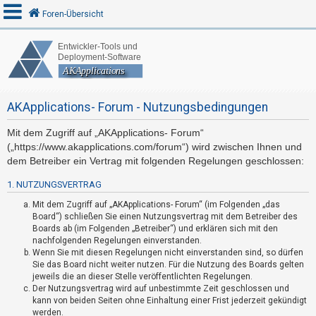
Foren-Übersicht
A
n
AKApplications- Forum - Nutzungsbedingungen
m
e
Mit dem Zugriff auf „AKApplications- Forum“
l
(„https://www.akapplications.com/forum“) wird zwischen Ihnen und
d
dem Betreiber ein Vertrag mit folgenden Regelungen geschlossen:
e
1. NUTZUNGSVERTRAG
n
Mit dem Zugriff auf „AKApplications- Forum“ (im Folgenden „das
Board“) schließen Sie einen Nutzungsvertrag mit dem Betreiber des
Boards ab (im Folgenden „Betreiber“) und erklären sich mit den
R
nachfolgenden Regelungen einverstanden.
Wenn Sie mit diesen Regelungen nicht einverstanden sind, so dürfen
e
Sie das Board nicht weiter nutzen. Für die Nutzung des Boards gelten
g
jeweils die an dieser Stelle veröffentlichten Regelungen.
i
Der Nutzungsvertrag wird auf unbestimmte Zeit geschlossen und
kann von beiden Seiten ohne Einhaltung einer Frist jederzeit gekündigt
s
werden.