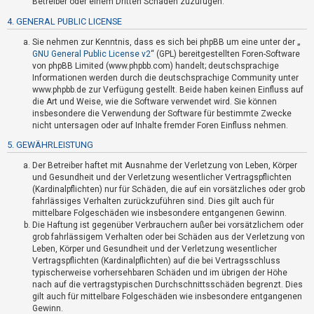
Betreiber oder einem Dritten Schaden zuzufügen.
t
4. GENERAL PUBLIC LICENSE
e
t
Sie nehmen zur Kenntnis, dass es sich bei phpBB um eine unter der „
GNU General Public License v2
“ (GPL) bereitgestellten Foren-Software
e
von phpBB Limited (www.phpbb.com) handelt; deutschsprachige
T
Informationen werden durch die deutschsprachige Community unter
www.phpbb.de zur Verfügung gestellt. Beide haben keinen Einfluss auf
h
die Art und Weise, wie die Software verwendet wird. Sie können
e
insbesondere die Verwendung der Software für bestimmte Zwecke
m
nicht untersagen oder auf Inhalte fremder Foren Einfluss nehmen.
e
5. GEWÄHRLEISTUNG
n
Der Betreiber haftet mit Ausnahme der Verletzung von Leben, Körper
und Gesundheit und der Verletzung wesentlicher Vertragspflichten
(Kardinalpflichten) nur für Schäden, die auf ein vorsätzliches oder grob
fahrlässiges Verhalten zurückzuführen sind. Dies gilt auch für
A
mittelbare Folgeschäden wie insbesondere entgangenen Gewinn.
k
Die Haftung ist gegenüber Verbrauchern außer bei vorsätzlichem oder
grob fahrlässigem Verhalten oder bei Schäden aus der Verletzung von
t
Leben, Körper und Gesundheit und der Verletzung wesentlicher
i
Vertragspflichten (Kardinalpflichten) auf die bei Vertragsschluss
v
typischerweise vorhersehbaren Schäden und im übrigen der Höhe
nach auf die vertragstypischen Durchschnittsschäden begrenzt. Dies
e
gilt auch für mittelbare Folgeschäden wie insbesondere entgangenen
T
Gewinn.