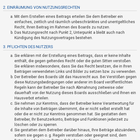
t
2. EINRÄUMUNG VON NUTZUNGSRECHTEN
r
Mit dem Erstellen eines Beitrags erteilen Sie dem Betreiber ein
i
einfaches, zeitlich und räumlich unbeschränktes und unentgeltliches
e
Recht, Ihren Beitrag im Rahmen des Boards zu nutzen.
r
Das Nutzungsrecht nach Punkt 2, Unterpunkt a bleibt auch nach
Kündigung des Nutzungsvertrages bestehen.
e
3. PFLICHTEN DES NUTZERS
n
Sie erklären mit der Erstellung eines Beitrags, dass er keine Inhalte
enthält, die gegen geltendes Recht oder die guten Sitten verstoßen.
Sie erklären insbesondere, dass Sie das Recht besitzen, die in Ihren
U
Beiträgen verwendeten Links und Bilder zu setzen bzw. zu verwenden.
n
Der Betreiber des Boards übt das Hausrecht aus. Bei Verstößen gegen
diese Nutzungsbedingungen oder anderer im Board veröffentlichten
b
Regeln kann der Betreiber Sie nach Abmahnung zeitweise oder
e
dauerhaft von der Nutzung dieses Boards ausschließen und Ihnen ein
a
Hausverbot erteilen.
Sie nehmen zur Kenntnis, dass der Betreiber keine Verantwortung für
n
die Inhalte von Beiträgen übernimmt, die er nicht selbst erstellt hat
t
oder die er nicht zur Kenntnis genommen hat. Sie gestatten dem
Betreiber, Ihr Benutzerkonto, Beiträge und Funktionen jederzeit zu
w
löschen oder zu sperren.
o
Sie gestatten dem Betreiber darüber hinaus, Ihre Beiträge abzuändern,
r
sofern sie gegen o. g. Regeln verstoßen oder geeignet sind, dem