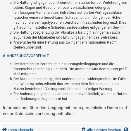
Die Haftung ist gegenüber Unternehmern außer bei der Verletzung von
h
Leben, Körper und Gesundheit oder vorsätzlichem oder grob
e
fahrlässigem Verhalten des Betreibers auf die bei Vertragsschluss
m
typischerweise vorhersehbaren Schäden und im Übrigen der Höhe
nach auf die vertragstypischen Durchschnittsschäden begrenzt. Dies
e
gilt auch für mittelbare Schäden, insbesondere entgangenen Gewinn.
n
Die Haftungsbegrenzung der Absätze a bis c gilt sinngemäß auch
zugunsten der Mitarbeiter und Erfüllungsgehilfen des Betreibers.
Ansprüche für eine Haftung aus zwingendem nationalem Recht
bleiben unberührt.
S
6. ÄNDERUNGSVORBEHALT
u
Der Betreiber ist berechtigt, die Nutzungsbedingungen und die
c
Datenschutzerklärung zu ändern. Die Änderung wird dem Nutzer per E-
h
Mail mitgeteilt.
e
Der Nutzer ist berechtigt, den Änderungen zu widersprechen. Im Falle
des Widerspruchs erlischt das zwischen dem Betreiber und dem
Nutzer bestehende Vertragsverhältnis mit sofortiger Wirkung.
Die Änderungen gelten als anerkannt und verbindlich, wenn der Nutzer
F
den Änderungen zugestimmt hat.
A
Informationen über den Umgang mit Ihren persönlichen Daten sind
Q
in der Datenschutzerklärung enthalten.
Foren-Übersicht
Alle Cookies löschen