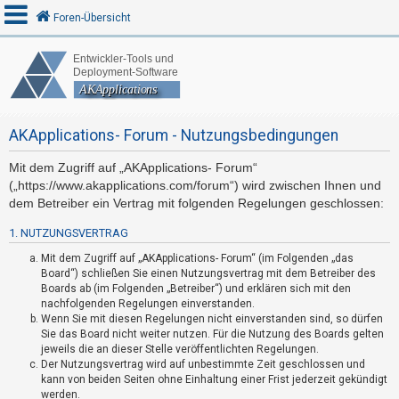
Foren-Übersicht
A
n
AKApplications- Forum - Nutzungsbedingungen
m
e
Mit dem Zugriff auf „AKApplications- Forum“
l
(„https://www.akapplications.com/forum“) wird zwischen Ihnen und
d
dem Betreiber ein Vertrag mit folgenden Regelungen geschlossen:
e
1. NUTZUNGSVERTRAG
n
Mit dem Zugriff auf „AKApplications- Forum“ (im Folgenden „das
Board“) schließen Sie einen Nutzungsvertrag mit dem Betreiber des
Boards ab (im Folgenden „Betreiber“) und erklären sich mit den
R
nachfolgenden Regelungen einverstanden.
Wenn Sie mit diesen Regelungen nicht einverstanden sind, so dürfen
e
Sie das Board nicht weiter nutzen. Für die Nutzung des Boards gelten
g
jeweils die an dieser Stelle veröffentlichten Regelungen.
i
Der Nutzungsvertrag wird auf unbestimmte Zeit geschlossen und
kann von beiden Seiten ohne Einhaltung einer Frist jederzeit gekündigt
s
werden.