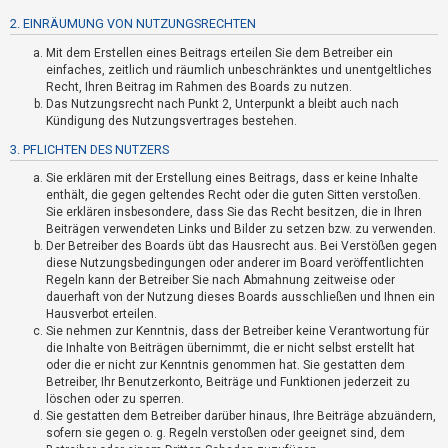
t
2. EINRÄUMUNG VON NUTZUNGSRECHTEN
r
Mit dem Erstellen eines Beitrags erteilen Sie dem Betreiber ein
i
einfaches, zeitlich und räumlich unbeschränktes und unentgeltliches
e
Recht, Ihren Beitrag im Rahmen des Boards zu nutzen.
r
Das Nutzungsrecht nach Punkt 2, Unterpunkt a bleibt auch nach
Kündigung des Nutzungsvertrages bestehen.
e
3. PFLICHTEN DES NUTZERS
n
Sie erklären mit der Erstellung eines Beitrags, dass er keine Inhalte
enthält, die gegen geltendes Recht oder die guten Sitten verstoßen.
Sie erklären insbesondere, dass Sie das Recht besitzen, die in Ihren
U
Beiträgen verwendeten Links und Bilder zu setzen bzw. zu verwenden.
n
Der Betreiber des Boards übt das Hausrecht aus. Bei Verstößen gegen
diese Nutzungsbedingungen oder anderer im Board veröffentlichten
b
Regeln kann der Betreiber Sie nach Abmahnung zeitweise oder
e
dauerhaft von der Nutzung dieses Boards ausschließen und Ihnen ein
a
Hausverbot erteilen.
Sie nehmen zur Kenntnis, dass der Betreiber keine Verantwortung für
n
die Inhalte von Beiträgen übernimmt, die er nicht selbst erstellt hat
t
oder die er nicht zur Kenntnis genommen hat. Sie gestatten dem
Betreiber, Ihr Benutzerkonto, Beiträge und Funktionen jederzeit zu
w
löschen oder zu sperren.
o
Sie gestatten dem Betreiber darüber hinaus, Ihre Beiträge abzuändern,
r
sofern sie gegen o. g. Regeln verstoßen oder geeignet sind, dem