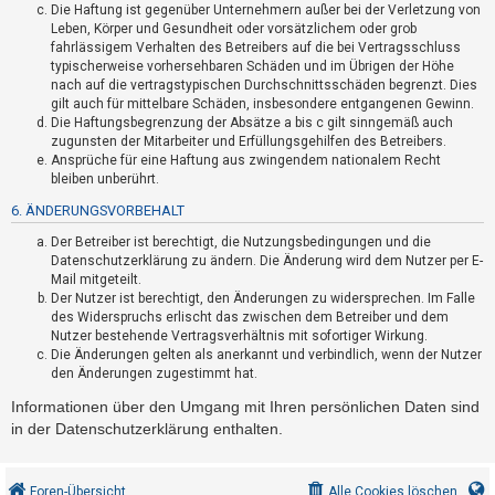
Die Haftung ist gegenüber Unternehmern außer bei der Verletzung von
h
Leben, Körper und Gesundheit oder vorsätzlichem oder grob
e
fahrlässigem Verhalten des Betreibers auf die bei Vertragsschluss
m
typischerweise vorhersehbaren Schäden und im Übrigen der Höhe
nach auf die vertragstypischen Durchschnittsschäden begrenzt. Dies
e
gilt auch für mittelbare Schäden, insbesondere entgangenen Gewinn.
n
Die Haftungsbegrenzung der Absätze a bis c gilt sinngemäß auch
zugunsten der Mitarbeiter und Erfüllungsgehilfen des Betreibers.
Ansprüche für eine Haftung aus zwingendem nationalem Recht
bleiben unberührt.
S
6. ÄNDERUNGSVORBEHALT
u
Der Betreiber ist berechtigt, die Nutzungsbedingungen und die
c
Datenschutzerklärung zu ändern. Die Änderung wird dem Nutzer per E-
h
Mail mitgeteilt.
e
Der Nutzer ist berechtigt, den Änderungen zu widersprechen. Im Falle
des Widerspruchs erlischt das zwischen dem Betreiber und dem
Nutzer bestehende Vertragsverhältnis mit sofortiger Wirkung.
Die Änderungen gelten als anerkannt und verbindlich, wenn der Nutzer
F
den Änderungen zugestimmt hat.
A
Informationen über den Umgang mit Ihren persönlichen Daten sind
Q
in der Datenschutzerklärung enthalten.
Foren-Übersicht
Alle Cookies löschen