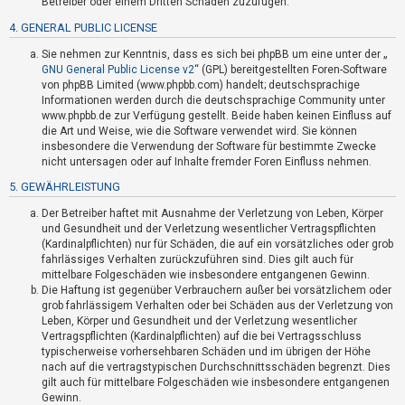
Betreiber oder einem Dritten Schaden zuzufügen.
t
4. GENERAL PUBLIC LICENSE
e
t
Sie nehmen zur Kenntnis, dass es sich bei phpBB um eine unter der „
GNU General Public License v2
“ (GPL) bereitgestellten Foren-Software
e
von phpBB Limited (www.phpbb.com) handelt; deutschsprachige
T
Informationen werden durch die deutschsprachige Community unter
www.phpbb.de zur Verfügung gestellt. Beide haben keinen Einfluss auf
h
die Art und Weise, wie die Software verwendet wird. Sie können
e
insbesondere die Verwendung der Software für bestimmte Zwecke
m
nicht untersagen oder auf Inhalte fremder Foren Einfluss nehmen.
e
5. GEWÄHRLEISTUNG
n
Der Betreiber haftet mit Ausnahme der Verletzung von Leben, Körper
und Gesundheit und der Verletzung wesentlicher Vertragspflichten
(Kardinalpflichten) nur für Schäden, die auf ein vorsätzliches oder grob
fahrlässiges Verhalten zurückzuführen sind. Dies gilt auch für
A
mittelbare Folgeschäden wie insbesondere entgangenen Gewinn.
k
Die Haftung ist gegenüber Verbrauchern außer bei vorsätzlichem oder
grob fahrlässigem Verhalten oder bei Schäden aus der Verletzung von
t
Leben, Körper und Gesundheit und der Verletzung wesentlicher
i
Vertragspflichten (Kardinalpflichten) auf die bei Vertragsschluss
v
typischerweise vorhersehbaren Schäden und im übrigen der Höhe
nach auf die vertragstypischen Durchschnittsschäden begrenzt. Dies
e
gilt auch für mittelbare Folgeschäden wie insbesondere entgangenen
T
Gewinn.