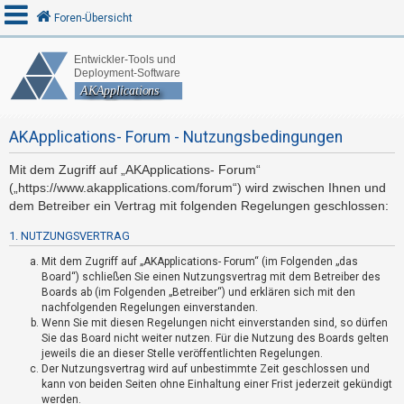
Foren-Übersicht
A
n
AKApplications- Forum - Nutzungsbedingungen
m
e
Mit dem Zugriff auf „AKApplications- Forum“
l
(„https://www.akapplications.com/forum“) wird zwischen Ihnen und
d
dem Betreiber ein Vertrag mit folgenden Regelungen geschlossen:
e
1. NUTZUNGSVERTRAG
n
Mit dem Zugriff auf „AKApplications- Forum“ (im Folgenden „das
Board“) schließen Sie einen Nutzungsvertrag mit dem Betreiber des
Boards ab (im Folgenden „Betreiber“) und erklären sich mit den
R
nachfolgenden Regelungen einverstanden.
Wenn Sie mit diesen Regelungen nicht einverstanden sind, so dürfen
e
Sie das Board nicht weiter nutzen. Für die Nutzung des Boards gelten
g
jeweils die an dieser Stelle veröffentlichten Regelungen.
i
Der Nutzungsvertrag wird auf unbestimmte Zeit geschlossen und
kann von beiden Seiten ohne Einhaltung einer Frist jederzeit gekündigt
s
werden.