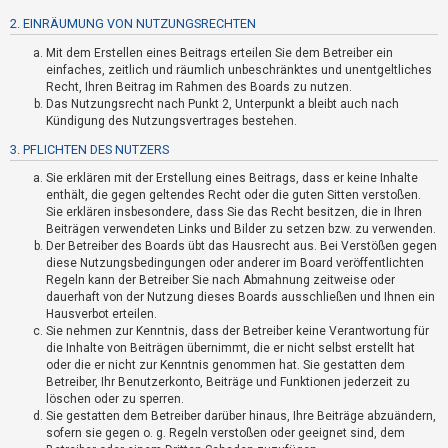
t
2. EINRÄUMUNG VON NUTZUNGSRECHTEN
r
Mit dem Erstellen eines Beitrags erteilen Sie dem Betreiber ein
i
einfaches, zeitlich und räumlich unbeschränktes und unentgeltliches
e
Recht, Ihren Beitrag im Rahmen des Boards zu nutzen.
r
Das Nutzungsrecht nach Punkt 2, Unterpunkt a bleibt auch nach
Kündigung des Nutzungsvertrages bestehen.
e
3. PFLICHTEN DES NUTZERS
n
Sie erklären mit der Erstellung eines Beitrags, dass er keine Inhalte
enthält, die gegen geltendes Recht oder die guten Sitten verstoßen.
Sie erklären insbesondere, dass Sie das Recht besitzen, die in Ihren
U
Beiträgen verwendeten Links und Bilder zu setzen bzw. zu verwenden.
n
Der Betreiber des Boards übt das Hausrecht aus. Bei Verstößen gegen
diese Nutzungsbedingungen oder anderer im Board veröffentlichten
b
Regeln kann der Betreiber Sie nach Abmahnung zeitweise oder
e
dauerhaft von der Nutzung dieses Boards ausschließen und Ihnen ein
a
Hausverbot erteilen.
Sie nehmen zur Kenntnis, dass der Betreiber keine Verantwortung für
n
die Inhalte von Beiträgen übernimmt, die er nicht selbst erstellt hat
t
oder die er nicht zur Kenntnis genommen hat. Sie gestatten dem
Betreiber, Ihr Benutzerkonto, Beiträge und Funktionen jederzeit zu
w
löschen oder zu sperren.
o
Sie gestatten dem Betreiber darüber hinaus, Ihre Beiträge abzuändern,
r
sofern sie gegen o. g. Regeln verstoßen oder geeignet sind, dem