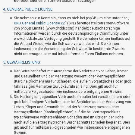
Betreiber oder einem Dritten Schaden zuzufügen.
t
4. GENERAL PUBLIC LICENSE
e
t
Sie nehmen zur Kenntnis, dass es sich bei phpBB um eine unter der „
GNU General Public License v2
“ (GPL) bereitgestellten Foren-Software
e
von phpBB Limited (www.phpbb.com) handelt; deutschsprachige
T
Informationen werden durch die deutschsprachige Community unter
www.phpbb.de zur Verfügung gestellt. Beide haben keinen Einfluss auf
h
die Art und Weise, wie die Software verwendet wird. Sie können
e
insbesondere die Verwendung der Software für bestimmte Zwecke
m
nicht untersagen oder auf Inhalte fremder Foren Einfluss nehmen.
e
5. GEWÄHRLEISTUNG
n
Der Betreiber haftet mit Ausnahme der Verletzung von Leben, Körper
und Gesundheit und der Verletzung wesentlicher Vertragspflichten
(Kardinalpflichten) nur für Schäden, die auf ein vorsätzliches oder grob
fahrlässiges Verhalten zurückzuführen sind. Dies gilt auch für
A
mittelbare Folgeschäden wie insbesondere entgangenen Gewinn.
k
Die Haftung ist gegenüber Verbrauchern außer bei vorsätzlichem oder
grob fahrlässigem Verhalten oder bei Schäden aus der Verletzung von
t
Leben, Körper und Gesundheit und der Verletzung wesentlicher
i
Vertragspflichten (Kardinalpflichten) auf die bei Vertragsschluss
v
typischerweise vorhersehbaren Schäden und im übrigen der Höhe
nach auf die vertragstypischen Durchschnittsschäden begrenzt. Dies
e
gilt auch für mittelbare Folgeschäden wie insbesondere entgangenen
T
Gewinn.