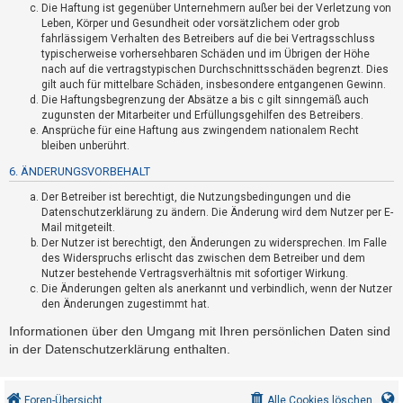
Die Haftung ist gegenüber Unternehmern außer bei der Verletzung von
h
Leben, Körper und Gesundheit oder vorsätzlichem oder grob
e
fahrlässigem Verhalten des Betreibers auf die bei Vertragsschluss
m
typischerweise vorhersehbaren Schäden und im Übrigen der Höhe
nach auf die vertragstypischen Durchschnittsschäden begrenzt. Dies
e
gilt auch für mittelbare Schäden, insbesondere entgangenen Gewinn.
n
Die Haftungsbegrenzung der Absätze a bis c gilt sinngemäß auch
zugunsten der Mitarbeiter und Erfüllungsgehilfen des Betreibers.
Ansprüche für eine Haftung aus zwingendem nationalem Recht
bleiben unberührt.
S
6. ÄNDERUNGSVORBEHALT
u
Der Betreiber ist berechtigt, die Nutzungsbedingungen und die
c
Datenschutzerklärung zu ändern. Die Änderung wird dem Nutzer per E-
h
Mail mitgeteilt.
e
Der Nutzer ist berechtigt, den Änderungen zu widersprechen. Im Falle
des Widerspruchs erlischt das zwischen dem Betreiber und dem
Nutzer bestehende Vertragsverhältnis mit sofortiger Wirkung.
Die Änderungen gelten als anerkannt und verbindlich, wenn der Nutzer
F
den Änderungen zugestimmt hat.
A
Informationen über den Umgang mit Ihren persönlichen Daten sind
Q
in der Datenschutzerklärung enthalten.
Foren-Übersicht
Alle Cookies löschen