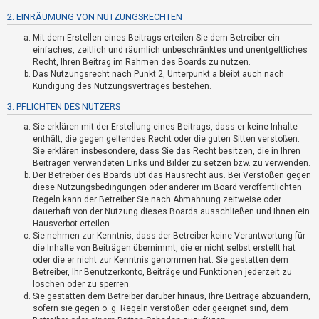
t
2. EINRÄUMUNG VON NUTZUNGSRECHTEN
r
Mit dem Erstellen eines Beitrags erteilen Sie dem Betreiber ein
i
einfaches, zeitlich und räumlich unbeschränktes und unentgeltliches
e
Recht, Ihren Beitrag im Rahmen des Boards zu nutzen.
r
Das Nutzungsrecht nach Punkt 2, Unterpunkt a bleibt auch nach
Kündigung des Nutzungsvertrages bestehen.
e
3. PFLICHTEN DES NUTZERS
n
Sie erklären mit der Erstellung eines Beitrags, dass er keine Inhalte
enthält, die gegen geltendes Recht oder die guten Sitten verstoßen.
Sie erklären insbesondere, dass Sie das Recht besitzen, die in Ihren
U
Beiträgen verwendeten Links und Bilder zu setzen bzw. zu verwenden.
n
Der Betreiber des Boards übt das Hausrecht aus. Bei Verstößen gegen
diese Nutzungsbedingungen oder anderer im Board veröffentlichten
b
Regeln kann der Betreiber Sie nach Abmahnung zeitweise oder
e
dauerhaft von der Nutzung dieses Boards ausschließen und Ihnen ein
a
Hausverbot erteilen.
Sie nehmen zur Kenntnis, dass der Betreiber keine Verantwortung für
n
die Inhalte von Beiträgen übernimmt, die er nicht selbst erstellt hat
t
oder die er nicht zur Kenntnis genommen hat. Sie gestatten dem
Betreiber, Ihr Benutzerkonto, Beiträge und Funktionen jederzeit zu
w
löschen oder zu sperren.
o
Sie gestatten dem Betreiber darüber hinaus, Ihre Beiträge abzuändern,
r
sofern sie gegen o. g. Regeln verstoßen oder geeignet sind, dem