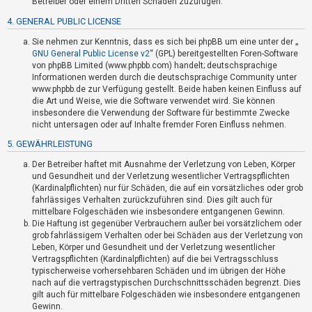
Betreiber oder einem Dritten Schaden zuzufügen.
t
4. GENERAL PUBLIC LICENSE
e
t
Sie nehmen zur Kenntnis, dass es sich bei phpBB um eine unter der „
GNU General Public License v2
“ (GPL) bereitgestellten Foren-Software
e
von phpBB Limited (www.phpbb.com) handelt; deutschsprachige
T
Informationen werden durch die deutschsprachige Community unter
www.phpbb.de zur Verfügung gestellt. Beide haben keinen Einfluss auf
h
die Art und Weise, wie die Software verwendet wird. Sie können
e
insbesondere die Verwendung der Software für bestimmte Zwecke
m
nicht untersagen oder auf Inhalte fremder Foren Einfluss nehmen.
e
5. GEWÄHRLEISTUNG
n
Der Betreiber haftet mit Ausnahme der Verletzung von Leben, Körper
und Gesundheit und der Verletzung wesentlicher Vertragspflichten
(Kardinalpflichten) nur für Schäden, die auf ein vorsätzliches oder grob
fahrlässiges Verhalten zurückzuführen sind. Dies gilt auch für
A
mittelbare Folgeschäden wie insbesondere entgangenen Gewinn.
k
Die Haftung ist gegenüber Verbrauchern außer bei vorsätzlichem oder
grob fahrlässigem Verhalten oder bei Schäden aus der Verletzung von
t
Leben, Körper und Gesundheit und der Verletzung wesentlicher
i
Vertragspflichten (Kardinalpflichten) auf die bei Vertragsschluss
v
typischerweise vorhersehbaren Schäden und im übrigen der Höhe
nach auf die vertragstypischen Durchschnittsschäden begrenzt. Dies
e
gilt auch für mittelbare Folgeschäden wie insbesondere entgangenen
T
Gewinn.