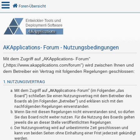
Foren-Übersicht
A
n
AKApplications- Forum - Nutzungsbedingungen
m
e
Mit dem Zugriff auf „AKApplications- Forum“
l
(„https://www.akapplications.com/forum“) wird zwischen Ihnen und
d
dem Betreiber ein Vertrag mit folgenden Regelungen geschlossen:
e
1. NUTZUNGSVERTRAG
n
Mit dem Zugriff auf „AKApplications- Forum“ (im Folgenden „das
Board“) schließen Sie einen Nutzungsvertrag mit dem Betreiber des
Boards ab (im Folgenden „Betreiber“) und erklären sich mit den
R
nachfolgenden Regelungen einverstanden.
Wenn Sie mit diesen Regelungen nicht einverstanden sind, so dürfen
e
Sie das Board nicht weiter nutzen. Für die Nutzung des Boards gelten
g
jeweils die an dieser Stelle veröffentlichten Regelungen.
i
Der Nutzungsvertrag wird auf unbestimmte Zeit geschlossen und
kann von beiden Seiten ohne Einhaltung einer Frist jederzeit gekündigt
s
werden.