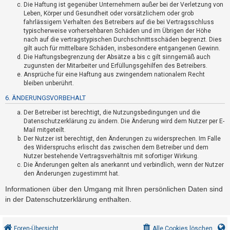
Die Haftung ist gegenüber Unternehmern außer bei der Verletzung von
h
Leben, Körper und Gesundheit oder vorsätzlichem oder grob
e
fahrlässigem Verhalten des Betreibers auf die bei Vertragsschluss
m
typischerweise vorhersehbaren Schäden und im Übrigen der Höhe
nach auf die vertragstypischen Durchschnittsschäden begrenzt. Dies
e
gilt auch für mittelbare Schäden, insbesondere entgangenen Gewinn.
n
Die Haftungsbegrenzung der Absätze a bis c gilt sinngemäß auch
zugunsten der Mitarbeiter und Erfüllungsgehilfen des Betreibers.
Ansprüche für eine Haftung aus zwingendem nationalem Recht
bleiben unberührt.
S
6. ÄNDERUNGSVORBEHALT
u
Der Betreiber ist berechtigt, die Nutzungsbedingungen und die
c
Datenschutzerklärung zu ändern. Die Änderung wird dem Nutzer per E-
h
Mail mitgeteilt.
e
Der Nutzer ist berechtigt, den Änderungen zu widersprechen. Im Falle
des Widerspruchs erlischt das zwischen dem Betreiber und dem
Nutzer bestehende Vertragsverhältnis mit sofortiger Wirkung.
Die Änderungen gelten als anerkannt und verbindlich, wenn der Nutzer
F
den Änderungen zugestimmt hat.
A
Informationen über den Umgang mit Ihren persönlichen Daten sind
Q
in der Datenschutzerklärung enthalten.
Foren-Übersicht
Alle Cookies löschen