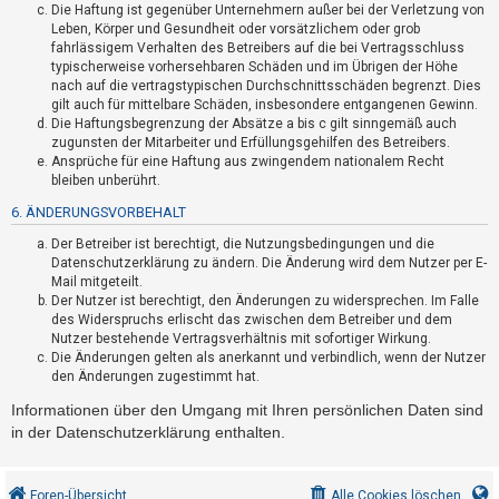
Die Haftung ist gegenüber Unternehmern außer bei der Verletzung von
h
Leben, Körper und Gesundheit oder vorsätzlichem oder grob
e
fahrlässigem Verhalten des Betreibers auf die bei Vertragsschluss
m
typischerweise vorhersehbaren Schäden und im Übrigen der Höhe
nach auf die vertragstypischen Durchschnittsschäden begrenzt. Dies
e
gilt auch für mittelbare Schäden, insbesondere entgangenen Gewinn.
n
Die Haftungsbegrenzung der Absätze a bis c gilt sinngemäß auch
zugunsten der Mitarbeiter und Erfüllungsgehilfen des Betreibers.
Ansprüche für eine Haftung aus zwingendem nationalem Recht
bleiben unberührt.
S
6. ÄNDERUNGSVORBEHALT
u
Der Betreiber ist berechtigt, die Nutzungsbedingungen und die
c
Datenschutzerklärung zu ändern. Die Änderung wird dem Nutzer per E-
h
Mail mitgeteilt.
e
Der Nutzer ist berechtigt, den Änderungen zu widersprechen. Im Falle
des Widerspruchs erlischt das zwischen dem Betreiber und dem
Nutzer bestehende Vertragsverhältnis mit sofortiger Wirkung.
Die Änderungen gelten als anerkannt und verbindlich, wenn der Nutzer
F
den Änderungen zugestimmt hat.
A
Informationen über den Umgang mit Ihren persönlichen Daten sind
Q
in der Datenschutzerklärung enthalten.
Foren-Übersicht
Alle Cookies löschen