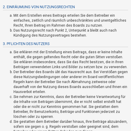
t
2. EINRÄUMUNG VON NUTZUNGSRECHTEN
r
Mit dem Erstellen eines Beitrags erteilen Sie dem Betreiber ein
i
einfaches, zeitlich und räumlich unbeschränktes und unentgeltliches
e
Recht, Ihren Beitrag im Rahmen des Boards zu nutzen.
r
Das Nutzungsrecht nach Punkt 2, Unterpunkt a bleibt auch nach
Kündigung des Nutzungsvertrages bestehen.
e
3. PFLICHTEN DES NUTZERS
n
Sie erklären mit der Erstellung eines Beitrags, dass er keine Inhalte
enthält, die gegen geltendes Recht oder die guten Sitten verstoßen.
Sie erklären insbesondere, dass Sie das Recht besitzen, die in Ihren
U
Beiträgen verwendeten Links und Bilder zu setzen bzw. zu verwenden.
n
Der Betreiber des Boards übt das Hausrecht aus. Bei Verstößen gegen
diese Nutzungsbedingungen oder anderer im Board veröffentlichten
b
Regeln kann der Betreiber Sie nach Abmahnung zeitweise oder
e
dauerhaft von der Nutzung dieses Boards ausschließen und Ihnen ein
a
Hausverbot erteilen.
Sie nehmen zur Kenntnis, dass der Betreiber keine Verantwortung für
n
die Inhalte von Beiträgen übernimmt, die er nicht selbst erstellt hat
t
oder die er nicht zur Kenntnis genommen hat. Sie gestatten dem
Betreiber, Ihr Benutzerkonto, Beiträge und Funktionen jederzeit zu
w
löschen oder zu sperren.
o
Sie gestatten dem Betreiber darüber hinaus, Ihre Beiträge abzuändern,
r
sofern sie gegen o. g. Regeln verstoßen oder geeignet sind, dem