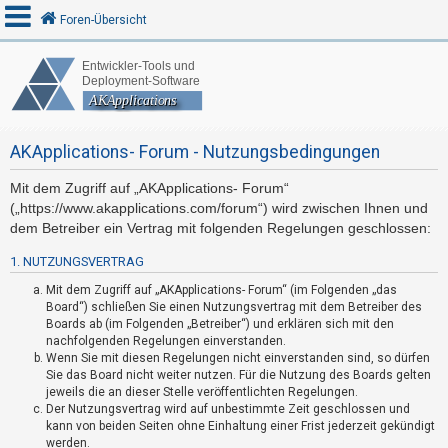
Foren-Übersicht
A
n
AKApplications- Forum - Nutzungsbedingungen
m
e
Mit dem Zugriff auf „AKApplications- Forum“
l
(„https://www.akapplications.com/forum“) wird zwischen Ihnen und
d
dem Betreiber ein Vertrag mit folgenden Regelungen geschlossen:
e
1. NUTZUNGSVERTRAG
n
Mit dem Zugriff auf „AKApplications- Forum“ (im Folgenden „das
Board“) schließen Sie einen Nutzungsvertrag mit dem Betreiber des
Boards ab (im Folgenden „Betreiber“) und erklären sich mit den
R
nachfolgenden Regelungen einverstanden.
Wenn Sie mit diesen Regelungen nicht einverstanden sind, so dürfen
e
Sie das Board nicht weiter nutzen. Für die Nutzung des Boards gelten
g
jeweils die an dieser Stelle veröffentlichten Regelungen.
i
Der Nutzungsvertrag wird auf unbestimmte Zeit geschlossen und
kann von beiden Seiten ohne Einhaltung einer Frist jederzeit gekündigt
s
werden.