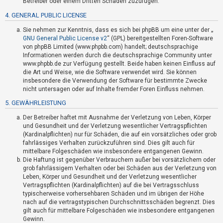
Betreiber oder einem Dritten Schaden zuzufügen.
t
4. GENERAL PUBLIC LICENSE
e
t
Sie nehmen zur Kenntnis, dass es sich bei phpBB um eine unter der „
GNU General Public License v2
“ (GPL) bereitgestellten Foren-Software
e
von phpBB Limited (www.phpbb.com) handelt; deutschsprachige
T
Informationen werden durch die deutschsprachige Community unter
www.phpbb.de zur Verfügung gestellt. Beide haben keinen Einfluss auf
h
die Art und Weise, wie die Software verwendet wird. Sie können
e
insbesondere die Verwendung der Software für bestimmte Zwecke
m
nicht untersagen oder auf Inhalte fremder Foren Einfluss nehmen.
e
5. GEWÄHRLEISTUNG
n
Der Betreiber haftet mit Ausnahme der Verletzung von Leben, Körper
und Gesundheit und der Verletzung wesentlicher Vertragspflichten
(Kardinalpflichten) nur für Schäden, die auf ein vorsätzliches oder grob
fahrlässiges Verhalten zurückzuführen sind. Dies gilt auch für
A
mittelbare Folgeschäden wie insbesondere entgangenen Gewinn.
k
Die Haftung ist gegenüber Verbrauchern außer bei vorsätzlichem oder
grob fahrlässigem Verhalten oder bei Schäden aus der Verletzung von
t
Leben, Körper und Gesundheit und der Verletzung wesentlicher
i
Vertragspflichten (Kardinalpflichten) auf die bei Vertragsschluss
v
typischerweise vorhersehbaren Schäden und im übrigen der Höhe
nach auf die vertragstypischen Durchschnittsschäden begrenzt. Dies
e
gilt auch für mittelbare Folgeschäden wie insbesondere entgangenen
T
Gewinn.