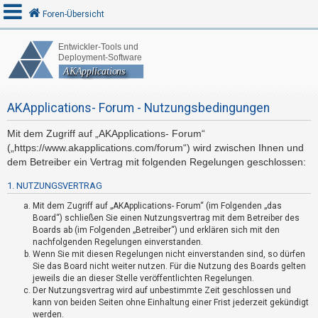
Foren-Übersicht
A
n
AKApplications- Forum - Nutzungsbedingungen
m
e
Mit dem Zugriff auf „AKApplications- Forum“
l
(„https://www.akapplications.com/forum“) wird zwischen Ihnen und
d
dem Betreiber ein Vertrag mit folgenden Regelungen geschlossen:
e
1. NUTZUNGSVERTRAG
n
Mit dem Zugriff auf „AKApplications- Forum“ (im Folgenden „das
Board“) schließen Sie einen Nutzungsvertrag mit dem Betreiber des
Boards ab (im Folgenden „Betreiber“) und erklären sich mit den
R
nachfolgenden Regelungen einverstanden.
Wenn Sie mit diesen Regelungen nicht einverstanden sind, so dürfen
e
Sie das Board nicht weiter nutzen. Für die Nutzung des Boards gelten
g
jeweils die an dieser Stelle veröffentlichten Regelungen.
i
Der Nutzungsvertrag wird auf unbestimmte Zeit geschlossen und
kann von beiden Seiten ohne Einhaltung einer Frist jederzeit gekündigt
s
werden.