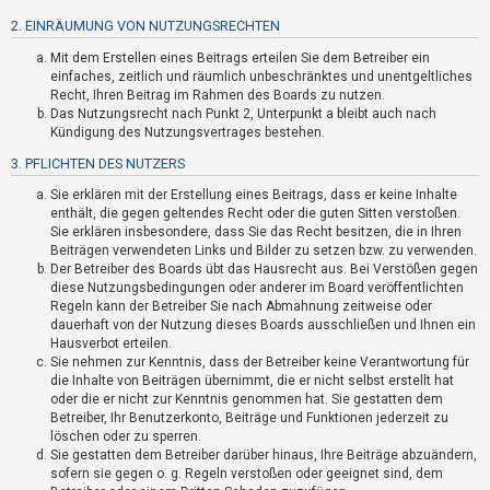
t
2. EINRÄUMUNG VON NUTZUNGSRECHTEN
r
Mit dem Erstellen eines Beitrags erteilen Sie dem Betreiber ein
i
einfaches, zeitlich und räumlich unbeschränktes und unentgeltliches
e
Recht, Ihren Beitrag im Rahmen des Boards zu nutzen.
r
Das Nutzungsrecht nach Punkt 2, Unterpunkt a bleibt auch nach
Kündigung des Nutzungsvertrages bestehen.
e
3. PFLICHTEN DES NUTZERS
n
Sie erklären mit der Erstellung eines Beitrags, dass er keine Inhalte
enthält, die gegen geltendes Recht oder die guten Sitten verstoßen.
Sie erklären insbesondere, dass Sie das Recht besitzen, die in Ihren
U
Beiträgen verwendeten Links und Bilder zu setzen bzw. zu verwenden.
n
Der Betreiber des Boards übt das Hausrecht aus. Bei Verstößen gegen
diese Nutzungsbedingungen oder anderer im Board veröffentlichten
b
Regeln kann der Betreiber Sie nach Abmahnung zeitweise oder
e
dauerhaft von der Nutzung dieses Boards ausschließen und Ihnen ein
a
Hausverbot erteilen.
Sie nehmen zur Kenntnis, dass der Betreiber keine Verantwortung für
n
die Inhalte von Beiträgen übernimmt, die er nicht selbst erstellt hat
t
oder die er nicht zur Kenntnis genommen hat. Sie gestatten dem
Betreiber, Ihr Benutzerkonto, Beiträge und Funktionen jederzeit zu
w
löschen oder zu sperren.
o
Sie gestatten dem Betreiber darüber hinaus, Ihre Beiträge abzuändern,
r
sofern sie gegen o. g. Regeln verstoßen oder geeignet sind, dem