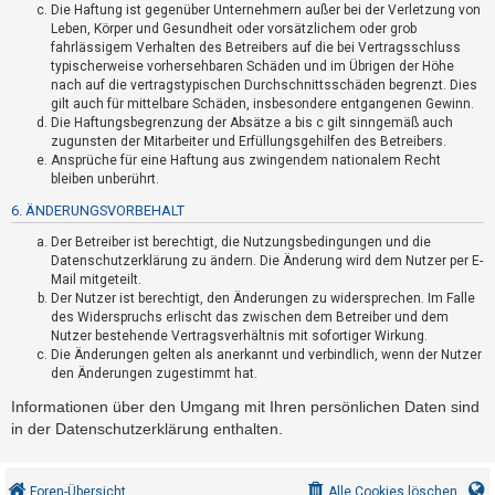
Die Haftung ist gegenüber Unternehmern außer bei der Verletzung von
h
Leben, Körper und Gesundheit oder vorsätzlichem oder grob
e
fahrlässigem Verhalten des Betreibers auf die bei Vertragsschluss
m
typischerweise vorhersehbaren Schäden und im Übrigen der Höhe
nach auf die vertragstypischen Durchschnittsschäden begrenzt. Dies
e
gilt auch für mittelbare Schäden, insbesondere entgangenen Gewinn.
n
Die Haftungsbegrenzung der Absätze a bis c gilt sinngemäß auch
zugunsten der Mitarbeiter und Erfüllungsgehilfen des Betreibers.
Ansprüche für eine Haftung aus zwingendem nationalem Recht
bleiben unberührt.
S
6. ÄNDERUNGSVORBEHALT
u
Der Betreiber ist berechtigt, die Nutzungsbedingungen und die
c
Datenschutzerklärung zu ändern. Die Änderung wird dem Nutzer per E-
h
Mail mitgeteilt.
e
Der Nutzer ist berechtigt, den Änderungen zu widersprechen. Im Falle
des Widerspruchs erlischt das zwischen dem Betreiber und dem
Nutzer bestehende Vertragsverhältnis mit sofortiger Wirkung.
Die Änderungen gelten als anerkannt und verbindlich, wenn der Nutzer
F
den Änderungen zugestimmt hat.
A
Informationen über den Umgang mit Ihren persönlichen Daten sind
Q
in der Datenschutzerklärung enthalten.
Foren-Übersicht
Alle Cookies löschen