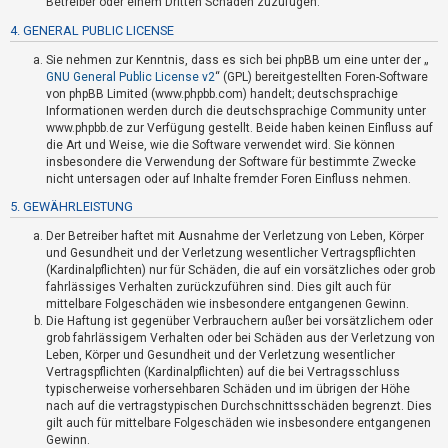
Betreiber oder einem Dritten Schaden zuzufügen.
t
4. GENERAL PUBLIC LICENSE
e
t
Sie nehmen zur Kenntnis, dass es sich bei phpBB um eine unter der „
GNU General Public License v2
“ (GPL) bereitgestellten Foren-Software
e
von phpBB Limited (www.phpbb.com) handelt; deutschsprachige
T
Informationen werden durch die deutschsprachige Community unter
www.phpbb.de zur Verfügung gestellt. Beide haben keinen Einfluss auf
h
die Art und Weise, wie die Software verwendet wird. Sie können
e
insbesondere die Verwendung der Software für bestimmte Zwecke
m
nicht untersagen oder auf Inhalte fremder Foren Einfluss nehmen.
e
5. GEWÄHRLEISTUNG
n
Der Betreiber haftet mit Ausnahme der Verletzung von Leben, Körper
und Gesundheit und der Verletzung wesentlicher Vertragspflichten
(Kardinalpflichten) nur für Schäden, die auf ein vorsätzliches oder grob
fahrlässiges Verhalten zurückzuführen sind. Dies gilt auch für
A
mittelbare Folgeschäden wie insbesondere entgangenen Gewinn.
k
Die Haftung ist gegenüber Verbrauchern außer bei vorsätzlichem oder
grob fahrlässigem Verhalten oder bei Schäden aus der Verletzung von
t
Leben, Körper und Gesundheit und der Verletzung wesentlicher
i
Vertragspflichten (Kardinalpflichten) auf die bei Vertragsschluss
v
typischerweise vorhersehbaren Schäden und im übrigen der Höhe
nach auf die vertragstypischen Durchschnittsschäden begrenzt. Dies
e
gilt auch für mittelbare Folgeschäden wie insbesondere entgangenen
T
Gewinn.