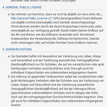
Betreiber oder einem Dritten Schaden zuzufügen.
t
4. GENERAL PUBLIC LICENSE
e
t
Sie nehmen zur Kenntnis, dass es sich bei phpBB um eine unter der „
GNU General Public License v2
“ (GPL) bereitgestellten Foren-Software
e
von phpBB Limited (www.phpbb.com) handelt; deutschsprachige
T
Informationen werden durch die deutschsprachige Community unter
www.phpbb.de zur Verfügung gestellt. Beide haben keinen Einfluss auf
h
die Art und Weise, wie die Software verwendet wird. Sie können
e
insbesondere die Verwendung der Software für bestimmte Zwecke
m
nicht untersagen oder auf Inhalte fremder Foren Einfluss nehmen.
e
5. GEWÄHRLEISTUNG
n
Der Betreiber haftet mit Ausnahme der Verletzung von Leben, Körper
und Gesundheit und der Verletzung wesentlicher Vertragspflichten
(Kardinalpflichten) nur für Schäden, die auf ein vorsätzliches oder grob
fahrlässiges Verhalten zurückzuführen sind. Dies gilt auch für
A
mittelbare Folgeschäden wie insbesondere entgangenen Gewinn.
k
Die Haftung ist gegenüber Verbrauchern außer bei vorsätzlichem oder
grob fahrlässigem Verhalten oder bei Schäden aus der Verletzung von
t
Leben, Körper und Gesundheit und der Verletzung wesentlicher
i
Vertragspflichten (Kardinalpflichten) auf die bei Vertragsschluss
v
typischerweise vorhersehbaren Schäden und im übrigen der Höhe
nach auf die vertragstypischen Durchschnittsschäden begrenzt. Dies
e
gilt auch für mittelbare Folgeschäden wie insbesondere entgangenen
T
Gewinn.