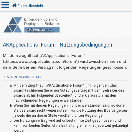
Foren-Übersicht
A
n
AKApplications- Forum - Nutzungsbedingungen
m
e
Mit dem Zugriff auf „AKApplications- Forum“
l
(„https://www.akapplications.com/forum“) wird zwischen Ihnen und
d
dem Betreiber ein Vertrag mit folgenden Regelungen geschlossen:
e
1. NUTZUNGSVERTRAG
n
Mit dem Zugriff auf „AKApplications- Forum“ (im Folgenden „das
Board“) schließen Sie einen Nutzungsvertrag mit dem Betreiber des
Boards ab (im Folgenden „Betreiber“) und erklären sich mit den
R
nachfolgenden Regelungen einverstanden.
Wenn Sie mit diesen Regelungen nicht einverstanden sind, so dürfen
e
Sie das Board nicht weiter nutzen. Für die Nutzung des Boards gelten
g
jeweils die an dieser Stelle veröffentlichten Regelungen.
i
Der Nutzungsvertrag wird auf unbestimmte Zeit geschlossen und
kann von beiden Seiten ohne Einhaltung einer Frist jederzeit gekündigt
s
werden.