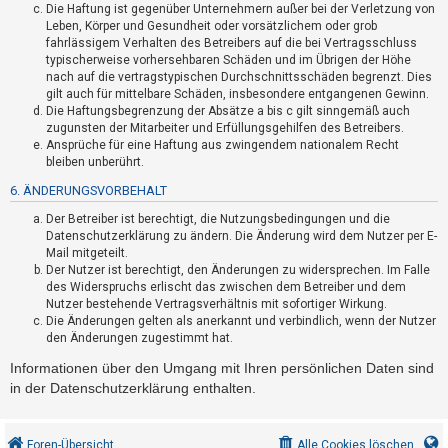
Die Haftung ist gegenüber Unternehmern außer bei der Verletzung von
h
Leben, Körper und Gesundheit oder vorsätzlichem oder grob
e
fahrlässigem Verhalten des Betreibers auf die bei Vertragsschluss
m
typischerweise vorhersehbaren Schäden und im Übrigen der Höhe
nach auf die vertragstypischen Durchschnittsschäden begrenzt. Dies
e
gilt auch für mittelbare Schäden, insbesondere entgangenen Gewinn.
n
Die Haftungsbegrenzung der Absätze a bis c gilt sinngemäß auch
zugunsten der Mitarbeiter und Erfüllungsgehilfen des Betreibers.
Ansprüche für eine Haftung aus zwingendem nationalem Recht
bleiben unberührt.
S
6. ÄNDERUNGSVORBEHALT
u
Der Betreiber ist berechtigt, die Nutzungsbedingungen und die
c
Datenschutzerklärung zu ändern. Die Änderung wird dem Nutzer per E-
h
Mail mitgeteilt.
e
Der Nutzer ist berechtigt, den Änderungen zu widersprechen. Im Falle
des Widerspruchs erlischt das zwischen dem Betreiber und dem
Nutzer bestehende Vertragsverhältnis mit sofortiger Wirkung.
Die Änderungen gelten als anerkannt und verbindlich, wenn der Nutzer
F
den Änderungen zugestimmt hat.
A
Informationen über den Umgang mit Ihren persönlichen Daten sind
Q
in der Datenschutzerklärung enthalten.
Foren-Übersicht
Alle Cookies löschen