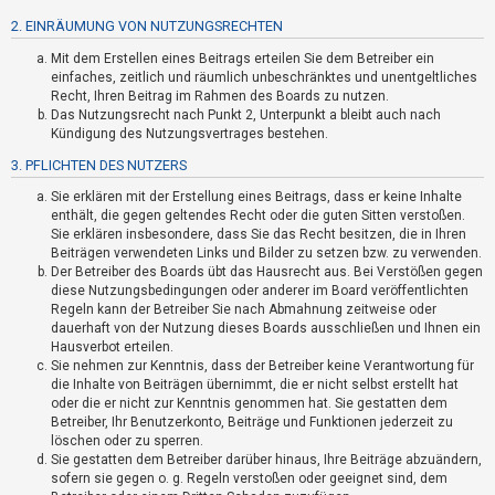
t
2. EINRÄUMUNG VON NUTZUNGSRECHTEN
r
Mit dem Erstellen eines Beitrags erteilen Sie dem Betreiber ein
i
einfaches, zeitlich und räumlich unbeschränktes und unentgeltliches
e
Recht, Ihren Beitrag im Rahmen des Boards zu nutzen.
r
Das Nutzungsrecht nach Punkt 2, Unterpunkt a bleibt auch nach
Kündigung des Nutzungsvertrages bestehen.
e
3. PFLICHTEN DES NUTZERS
n
Sie erklären mit der Erstellung eines Beitrags, dass er keine Inhalte
enthält, die gegen geltendes Recht oder die guten Sitten verstoßen.
Sie erklären insbesondere, dass Sie das Recht besitzen, die in Ihren
U
Beiträgen verwendeten Links und Bilder zu setzen bzw. zu verwenden.
n
Der Betreiber des Boards übt das Hausrecht aus. Bei Verstößen gegen
diese Nutzungsbedingungen oder anderer im Board veröffentlichten
b
Regeln kann der Betreiber Sie nach Abmahnung zeitweise oder
e
dauerhaft von der Nutzung dieses Boards ausschließen und Ihnen ein
a
Hausverbot erteilen.
Sie nehmen zur Kenntnis, dass der Betreiber keine Verantwortung für
n
die Inhalte von Beiträgen übernimmt, die er nicht selbst erstellt hat
t
oder die er nicht zur Kenntnis genommen hat. Sie gestatten dem
Betreiber, Ihr Benutzerkonto, Beiträge und Funktionen jederzeit zu
w
löschen oder zu sperren.
o
Sie gestatten dem Betreiber darüber hinaus, Ihre Beiträge abzuändern,
r
sofern sie gegen o. g. Regeln verstoßen oder geeignet sind, dem