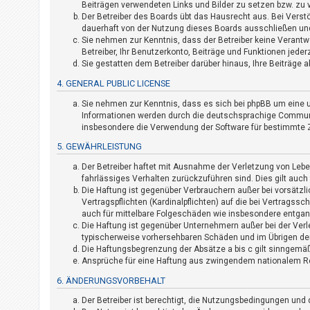
n
Beiträgen verwendeten Links und Bilder zu setzen bzw. zu
Der Betreiber des Boards übt das Hausrecht aus. Bei Vers
t
dauerhaft von der Nutzung dieses Boards ausschließen und 
w
Sie nehmen zur Kenntnis, dass der Betreiber keine Verantwor
Betreiber, Ihr Benutzerkonto, Beiträge und Funktionen jeder
o
Sie gestatten dem Betreiber darüber hinaus, Ihre Beiträge 
r
4. GENERAL PUBLIC LICENSE
t
Sie nehmen zur Kenntnis, dass es sich bei phpBB um eine u
e
Informationen werden durch die deutschsprachige Community
t
insbesondere die Verwendung der Software für bestimmte Z
e
5. GEWÄHRLEISTUNG
T
Der Betreiber haftet mit Ausnahme der Verletzung von Leben
h
fahrlässiges Verhalten zurückzuführen sind. Dies gilt auc
e
Die Haftung ist gegenüber Verbrauchern außer bei vorsätzl
Vertragspflichten (Kardinalpflichten) auf die bei Vertrags
m
auch für mittelbare Folgeschäden wie insbesondere entga
e
Die Haftung ist gegenüber Unternehmern außer bei der Verl
typischerweise vorhersehbaren Schäden und im Übrigen der
n
Die Haftungsbegrenzung der Absätze a bis c gilt sinngemäß
Ansprüche für eine Haftung aus zwingendem nationalem Re
6. ÄNDERUNGSVORBEHALT
A
k
Der Betreiber ist berechtigt, die Nutzungsbedingungen und 