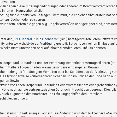
 verwenden.
tößen gegen diese Nutzungsbedingungen oder anderer im Board veröffentlichten
Ihnen ein Hausverbot erteilen.
tung für die Inhalte von Beiträgen übernimmt, die er nicht selbst erstellt hat o
zeit zu löschen oder zu sperren.
abzuändern, sofern sie gegen o. g. Regeln verstoßen oder geeignet sind, dem Be
nter der „
GNU General Public License v2
“ (GPL) bereitgestellten Foren-Software
 unter www.phpbb.de zur Verfügung gestellt. Beide haben keinen Einfluss auf di
wecke nicht untersagen oder auf Inhalte fremder Foren Einfluss nehmen.
, Körper und Gesundheit und der Verletzung wesentlicher Vertragspflichten (Kardi
h für mittelbare Folgeschäden wie insbesondere entgangenen Gewinn.
ichem oder grob fahrlässigem Verhalten oder bei Schäden aus der Verletzung vo
schluss typischerweise vorhersehbaren Schäden und im übrigen der Höhe nach auf 
ngenen Gewinn.
etzung von Leben, Körper und Gesundheit oder vorsätzlichem oder grob fahrlässi
 Höhe nach auf die vertragstypischen Durchschnittsschäden begrenzt. Dies gilt
 auch zugunsten der Mitarbeiter und Erfüllungsgehilfen des Betreibers.
cht bleiben unberührt.
die Datenschutzerklärung zu ändern. Die Änderung wird dem Nutzer per E-Mail mit