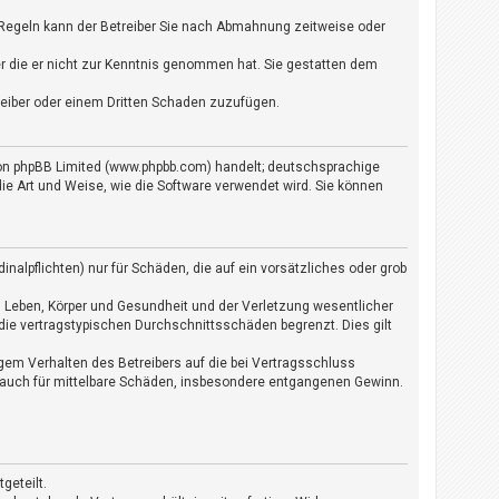
 Regeln kann der Betreiber Sie nach Abmahnung zeitweise oder
der die er nicht zur Kenntnis genommen hat. Sie gestatten dem
treiber oder einem Dritten Schaden zuzufügen.
 von phpBB Limited (www.phpbb.com) handelt; deutschsprachige
e Art und Weise, wie die Software verwendet wird. Sie können
nalpflichten) nur für Schäden, die auf ein vorsätzliches oder grob
n Leben, Körper und Gesundheit und der Verletzung wesentlicher
die vertragstypischen Durchschnittsschäden begrenzt. Dies gilt
gem Verhalten des Betreibers auf die bei Vertragsschluss
 auch für mittelbare Schäden, insbesondere entgangenen Gewinn.
geteilt.