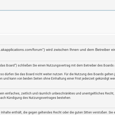
ww.akapplications.com/forum“) wird zwischen Ihnen und dem Betreiber e
„das Board“) schließen Sie einen Nutzungsvertrag mit dem Betreiber des Boards a
o dürfen Sie das Board nicht weiter nutzen. Für die Nutzung des Boards gelten je
 und kann von beiden Seiten ohne Einhaltung einer Frist jederzeit gekündigt we
r ein einfaches, zeitlich und räumlich unbeschränktes und unentgeltliches Rech
h nach Kündigung des Nutzungsvertrages bestehen.
e Inhalte enthält, die gegen geltendes Recht oder die guten Sitten verstoßen. Sie