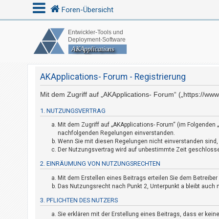
Foren-Übersicht
A
n
m
AKApplications- Forum - Registrierung
e
Mit dem Zugriff auf „AKApplications- Forum“ („https://w
l
d
1. NUTZUNGSVERTRAG
e
Mit dem Zugriff auf „AKApplications- Forum“ (im Folgenden 
n
nachfolgenden Regelungen einverstanden.
Wenn Sie mit diesen Regelungen nicht einverstanden sind, s
Der Nutzungsvertrag wird auf unbestimmte Zeit geschlossen
2. EINRÄUMUNG VON NUTZUNGSRECHTEN
U
n
Mit dem Erstellen eines Beitrags erteilen Sie dem Betreibe
Das Nutzungsrecht nach Punkt 2, Unterpunkt a bleibt auc
b
e
3. PFLICHTEN DES NUTZERS
a
Sie erklären mit der Erstellung eines Beitrags, dass er kein