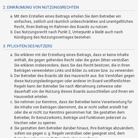
n
2. EINRÄUMUNG VON NUTZUNGSRECHTEN
t
Mit dem Erstellen eines Beitrags erteilen Sie dem Betreiber ein
w
einfaches, zeitlich und räumlich unbeschränktes und unentgeltliches
o
Recht, Ihren Beitrag im Rahmen des Boards zu nutzen.
r
Das Nutzungsrecht nach Punkt 2, Unterpunkt a bleibt auch nach
Kündigung des Nutzungsvertrages bestehen.
t
3. PFLICHTEN DES NUTZERS
e
t
Sie erklären mit der Erstellung eines Beitrags, dass er keine Inhalte
enthält, die gegen geltendes Recht oder die guten Sitten verstoßen.
e
Sie erklären insbesondere, dass Sie das Recht besitzen, die in Ihren
T
Beiträgen verwendeten Links und Bilder zu setzen bzw. zu verwenden.
Der Betreiber des Boards übt das Hausrecht aus. Bei Verstößen gegen
h
diese Nutzungsbedingungen oder anderer im Board veröffentlichten
e
Regeln kann der Betreiber Sie nach Abmahnung zeitweise oder
m
dauerhaft von der Nutzung dieses Boards ausschließen und Ihnen ein
Hausverbot erteilen.
e
Sie nehmen zur Kenntnis, dass der Betreiber keine Verantwortung für
n
die Inhalte von Beiträgen übernimmt, die er nicht selbst erstellt hat
oder die er nicht zur Kenntnis genommen hat. Sie gestatten dem
Betreiber, Ihr Benutzerkonto, Beiträge und Funktionen jederzeit zu
löschen oder zu sperren.
A
Sie gestatten dem Betreiber darüber hinaus, Ihre Beiträge abzuändern,
k
sofern sie gegen o. g. Regeln verstoßen oder geeignet sind, dem