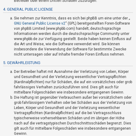
Betreiber oder einem Dritten Schaden zuzufügen.
t
4. GENERAL PUBLIC LICENSE
i
v
Sie nehmen zur Kenntnis, dass es sich bei phpBB um eine unter der „
GNU General Public License v2
“ (GPL) bereitgestellten Foren-Software
e
von phpBB Limited (www.phpbb.com) handelt; deutschsprachige
T
Informationen werden durch die deutschsprachige Community unter
www.phpbb.de zur Verfügung gestellt. Beide haben keinen Einfluss auf
h
die Art und Weise, wie die Software verwendet wird. Sie können
e
insbesondere die Verwendung der Software für bestimmte Zwecke
m
nicht untersagen oder auf Inhalte fremder Foren Einfluss nehmen.
e
5. GEWÄHRLEISTUNG
n
Der Betreiber haftet mit Ausnahme der Verletzung von Leben, Körper
und Gesundheit und der Verletzung wesentlicher Vertragspflichten
(Kardinalpflichten) nur für Schäden, die auf ein vorsätzliches oder grob
fahrlässiges Verhalten zurückzuführen sind. Dies gilt auch für
S
mittelbare Folgeschäden wie insbesondere entgangenen Gewinn.
u
Die Haftung ist gegenüber Verbrauchern außer bei vorsätzlichem oder
grob fahrlässigem Verhalten oder bei Schäden aus der Verletzung von
c
Leben, Körper und Gesundheit und der Verletzung wesentlicher
h
Vertragspflichten (Kardinalpflichten) auf die bei Vertragsschluss
e
typischerweise vorhersehbaren Schäden und im übrigen der Höhe
nach auf die vertragstypischen Durchschnittsschäden begrenzt. Dies
gilt auch für mittelbare Folgeschäden wie insbesondere entgangenen
Gewinn.