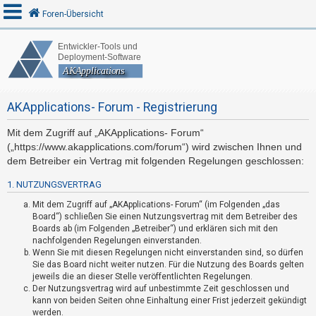
Foren-Übersicht
A
n
AKApplications- Forum - Registrierung
m
e
Mit dem Zugriff auf „AKApplications- Forum“
l
(„https://www.akapplications.com/forum“) wird zwischen Ihnen und
d
dem Betreiber ein Vertrag mit folgenden Regelungen geschlossen:
e
1. NUTZUNGSVERTRAG
n
Mit dem Zugriff auf „AKApplications- Forum“ (im Folgenden „das
Board“) schließen Sie einen Nutzungsvertrag mit dem Betreiber des
Boards ab (im Folgenden „Betreiber“) und erklären sich mit den
U
nachfolgenden Regelungen einverstanden.
Wenn Sie mit diesen Regelungen nicht einverstanden sind, so dürfen
n
Sie das Board nicht weiter nutzen. Für die Nutzung des Boards gelten
b
jeweils die an dieser Stelle veröffentlichten Regelungen.
e
Der Nutzungsvertrag wird auf unbestimmte Zeit geschlossen und
kann von beiden Seiten ohne Einhaltung einer Frist jederzeit gekündigt
a
werden.