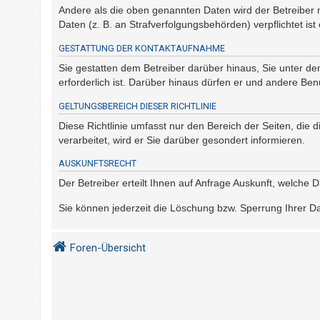
t
Andere als die oben genannten Daten wird der Betreiber n
e
Daten (z. B. an Strafverfolgungsbehörden) verpflichtet ist
t
GESTATTUNG DER KONTAKTAUFNAHME
e
Sie gestatten dem Betreiber darüber hinaus, Sie unter d
T
erforderlich ist. Darüber hinaus dürfen er und andere Ben
h
GELTUNGSBEREICH DIESER RICHTLINIE
e
Diese Richtlinie umfasst nur den Bereich der Seiten, di
m
verarbeitet, wird er Sie darüber gesondert informieren.
e
n
AUSKUNFTSRECHT
Der Betreiber erteilt Ihnen auf Anfrage Auskunft, welche 
Sie können jederzeit die Löschung bzw. Sperrung Ihrer Dat
A
k
t
Foren-Übersicht
i
v
e
T