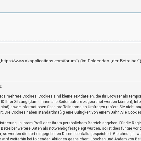
 („https://www.akapplications.com/forum“) (im Folgenden „der Betreibe
t:
rds mehrere Cookies. Cookies sind kleine Textdateien, die Ihr Browser als tempo
e ID Ihrer Sitzung (damit Ihnen alle Seitenaufrufe zugeordnet werden können), In
sind) sowie Informationen über Ihre Teilnahme an Umfragen (sofern Sie nicht ang
t. Die Cookies haben standardmäßig eine Gültigkeit von einem Jahr. Alle Cookies
gistrierung, in Ihrem Profil oder Ihrem persönlichem Bereich angeben. Für die Reg
treiber weitere Daten als notwendig festgelegt wurden, so ist dies für Sie vor d
en, so werden die dort eingegebenen Daten ebenfalls gespeichert. Gleiches gilt, w
se wird weiterhin bei folgenden Aktionen gespeichert: Löschen und Ändern von Be