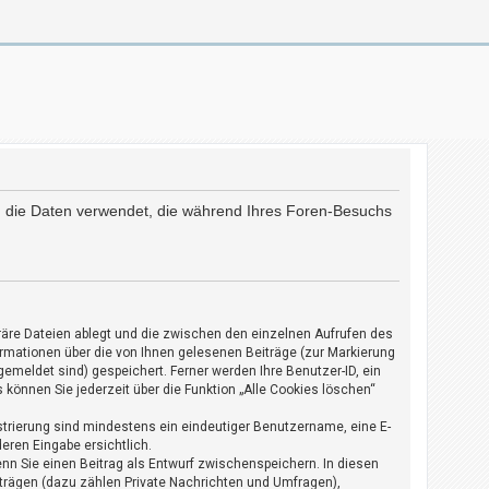
r“) die Daten verwendet, die während Ihres Foren-Besuchs
räre Dateien ablegt und die zwischen den einzelnen Aufrufen des
formationen über die von Ihnen gelesenen Beiträge (zur Markierung
emeldet sind) gespeichert. Ferner werden Ihre Benutzer-ID, ein
 können Sie jederzeit über die Funktion „Alle Cookies löschen“
istrierung sind mindestens ein eindeutiger Benutzername, eine E-
eren Eingabe ersichtlich.
enn Sie einen Beitrag als Entwurf zwischenspeichern. In diesen
iträgen (dazu zählen Private Nachrichten und Umfragen),