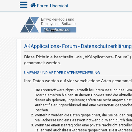
Foren-Übersicht
A
n
m
AKApplications- Forum - Datenschutzerklärung
e
Diese Richtlinie beschreibt, wie „AKApplications- Forum“
l
gesammelt werden.
d
e
UMFANG UND ART DER DATENSPEICHERUNG
n
Ihre Daten werden auf vier verschiedene Arten gesammel
Die Forensoftware phpBB erstellt bei Ihrem Besuch des Boa
Boards erhalten bleiben. In diesen Cookies sind die aktuell
R
dieser als gelesen/ungelesen; sofern Sie nicht angemeldet 
Authentifizierungsschlüssel und eine Session-ID gespeicher
e
löschen.
g
Weiterhin werden die Daten gespeichert, die Sie bei der Re
i
Mail-Adresse und ein Passwort notwendig. Wenn durch den Be
Wenn Sie einen Beitrag oder eine private Nachricht erstell
s
Fällen wird auch Ihre IP-Adresse gespeichert. Die IP-Adres