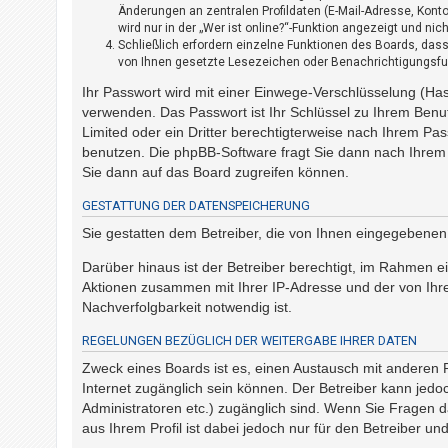
t
Änderungen an zentralen Profildaten (E-Mail-Adresse, Kon
wird nur in der „Wer ist online?“-Funktion angezeigt und nic
r
Schließlich erfordern einzelne Funktionen des Boards, das
i
von Ihnen gesetzte Lesezeichen oder Benachrichtigungsfu
e
Ihr Passwort wird mit einer Einwege-Verschlüsselung (Has
r
verwenden. Das Passwort ist Ihr Schlüssel zu Ihrem Benu
e
Limited oder ein Dritter berechtigterweise nach Ihrem Pa
n
benutzen. Die phpBB-Software fragt Sie dann nach Ihrem
Sie dann auf das Board zugreifen können.
GESTATTUNG DER DATENSPEICHERUNG
U
Sie gestatten dem Betreiber, die von Ihnen eingegebenen
n
b
Darüber hinaus ist der Betreiber berechtigt, im Rahmen e
Aktionen zusammen mit Ihrer IP-Adresse und der von Ihr
e
Nachverfolgbarkeit notwendig ist.
a
n
REGELUNGEN BEZÜGLICH DER WEITERGABE IHRER DATEN
t
Zweck eines Boards ist es, einen Austausch mit anderen P
w
Internet zugänglich sein können. Der Betreiber kann jedoc
Administratoren etc.) zugänglich sind. Wenn Sie Fragen 
o
aus Ihrem Profil ist dabei jedoch nur für den Betreiber u
r