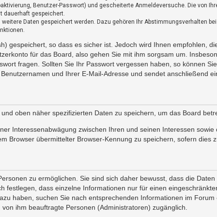
toaktivierung, Benutzer-Passwort) und gescheiterte Anmeldeversuche. Die von I
ht dauerhaft gespeichert.
s weitere Daten gespeichert werden. Dazu gehören Ihr Abstimmungsverhalten bei 
nktionen.
h) gespeichert, so dass es sicher ist. Jedoch wird Ihnen empfohlen, di
tzerkonto für das Board, also gehen Sie mit ihm sorgsam um. Insbesond
sswort fragen. Sollten Sie Ihr Passwort vergessen haben, so können Si
 Benutzernamen und Ihrer E-Mail-Adresse und sendet anschließend ein
 und oben näher spezifizierten Daten zu speichern, um das Board bet
iner Interessenabwägung zwischen Ihren und seinen Interessen sowie d
em Browser übermittelter Browser-Kennung zu speichern, sofern dies z
ersonen zu ermöglichen. Sie sind sich daher bewusst, dass die Daten Ih
h festlegen, dass einzelne Informationen nur für einen eingeschränkten 
dazu haben, suchen Sie nach entsprechenden Informationen im Forum o
nd von ihm beauftragte Personen (Administratoren) zugänglich.