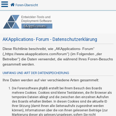
Foren-Übersicht
A
n
AKApplications- Forum - Datenschutzerklärung
m
e
Diese Richtlinie beschreibt, wie „AKApplications- Forum“
l
(„https://www.akapplications.com/forum“) (im Folgenden „der
d
Betreiber“) die Daten verwendet, die während Ihres Foren-Besuchs
e
gesammelt werden.
n
UMFANG UND ART DER DATENSPEICHERUNG
Ihre Daten werden auf vier verschiedene Arten gesammelt:
R
Die Forensoftware phpBB erstellt bei Ihrem Besuch des Boards
mehrere Cookies. Cookies sind kleine Textdateien, die Ihr Browser als
e
temporäre Dateien ablegt und die zwischen den einzelnen Aufrufen
g
des Boards erhalten bleiben. In diesen Cookies sind die aktuelle ID
i
Ihrer Sitzung (damit Ihnen alle Seitenaufrufe zugeordnet werden
können), Informationen über die von Ihnen gelesenen Beiträge (zur
s
Markierung dieser als gelesen/ungelesen; sofern Sie nicht