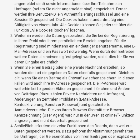
t
angemeldet sind) sowie Informationen über Ihre Teilnahme an
Umfragen (sofern Sie nicht angemeldet sind) gespeichert. Ferner
r
werden Ihre Benutzer-ID, ein Authentifizierungsschlüssel und eine
i
Session-ID gespeichert. Die Cookies haben standardmäßig eine
e
Gültigkeit von einem Jahr. Alle Cookies können Sie jederzeit über die
Funktion „Alle Cookies löschen“ löschen.
r
Weiterhin werden die Daten gespeichert, die Sie bei der Registrierung,
e
in Ihrem Profil oder Ihrem persönlichem Bereich angeben. Für die
Registrierung sind mindestens ein eindeutiger Benutzername, eine E-
n
Mail-Adresse und ein Passwort notwendig. Wenn durch den Betreiber
weitere Daten als notwendig festgelegt wurden, so ist dies für Sie vor
deren Eingabe ersichtlich.
Wenn Sie einen Beitrag oder eine private Nachricht erstellen, so
U
werden die dort eingegebenen Daten ebenfalls gespeichert. Gleiches
n
gilt, wenn Sie einen Beitrag als Entwurf zwischenspeichern. In diesen
b
Fällen wird auch Ihre IP-Adresse gespeichert. Die IP-Adresse wird
weiterhin bei folgenden Aktionen gespeichert: Löschen und Ändern
e
von Beiträgen (dazu zählen Private Nachrichten und Umfragen),
a
Änderungen an zentralen Profildaten (E-Mail-Adresse,
Kontoaktivierung, Benutzer-Passwort) und gescheiterte
n
Anmeldeversuche. Die von Ihrem Browser übermittelte Browser-
t
Kennzeichnung (User Agent) wird nur in der „Wer ist online?“-Funktion
w
angezeigt und nicht dauerhaft gespeichert.
Schließlich erfordern einzelne Funktionen des Boards, dass weitere
o
Daten gespeichert werden. Dazu gehören Ihr Abstimmungsverhalten
r
bei Umfragen, der Gelesen-Status von Ihren Beiträgen oder explizit von