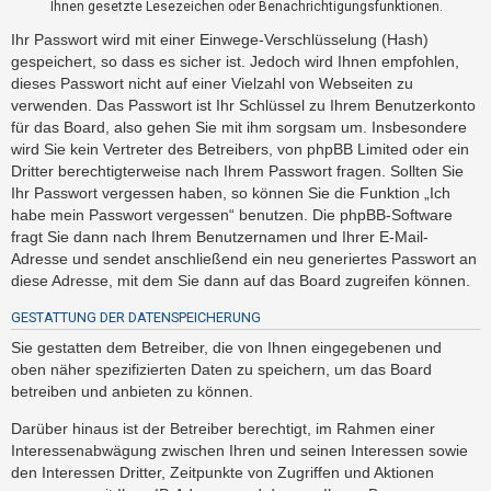
Ihnen gesetzte Lesezeichen oder Benachrichtigungsfunktionen.
t
e
Ihr Passwort wird mit einer Einwege-Verschlüsselung (Hash)
gespeichert, so dass es sicher ist. Jedoch wird Ihnen empfohlen,
t
dieses Passwort nicht auf einer Vielzahl von Webseiten zu
e
verwenden. Das Passwort ist Ihr Schlüssel zu Ihrem Benutzerkonto
T
für das Board, also gehen Sie mit ihm sorgsam um. Insbesondere
h
wird Sie kein Vertreter des Betreibers, von phpBB Limited oder ein
e
Dritter berechtigterweise nach Ihrem Passwort fragen. Sollten Sie
Ihr Passwort vergessen haben, so können Sie die Funktion „Ich
m
habe mein Passwort vergessen“ benutzen. Die phpBB-Software
e
fragt Sie dann nach Ihrem Benutzernamen und Ihrer E-Mail-
n
Adresse und sendet anschließend ein neu generiertes Passwort an
diese Adresse, mit dem Sie dann auf das Board zugreifen können.
GESTATTUNG DER DATENSPEICHERUNG
A
k
Sie gestatten dem Betreiber, die von Ihnen eingegebenen und
oben näher spezifizierten Daten zu speichern, um das Board
t
betreiben und anbieten zu können.
i
v
Darüber hinaus ist der Betreiber berechtigt, im Rahmen einer
Interessenabwägung zwischen Ihren und seinen Interessen sowie
e
den Interessen Dritter, Zeitpunkte von Zugriffen und Aktionen
T