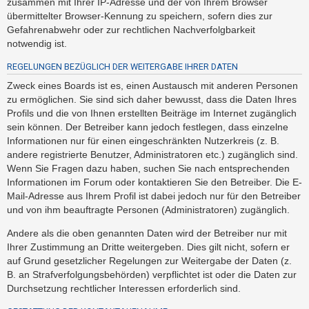
zusammen mit Ihrer IP-Adresse und der von Ihrem Browser
h
übermittelter Browser-Kennung zu speichern, sofern dies zur
e
Gefahrenabwehr oder zur rechtlichen Nachverfolgbarkeit
m
notwendig ist.
e
REGELUNGEN BEZÜGLICH DER WEITERGABE IHRER DATEN
n
Zweck eines Boards ist es, einen Austausch mit anderen Personen
zu ermöglichen. Sie sind sich daher bewusst, dass die Daten Ihres
Profils und die von Ihnen erstellten Beiträge im Internet zugänglich
S
sein können. Der Betreiber kann jedoch festlegen, dass einzelne
u
Informationen nur für einen eingeschränkten Nutzerkreis (z. B.
c
andere registrierte Benutzer, Administratoren etc.) zugänglich sind.
Wenn Sie Fragen dazu haben, suchen Sie nach entsprechenden
h
Informationen im Forum oder kontaktieren Sie den Betreiber. Die E-
e
Mail-Adresse aus Ihrem Profil ist dabei jedoch nur für den Betreiber
und von ihm beauftragte Personen (Administratoren) zugänglich.
F
Andere als die oben genannten Daten wird der Betreiber nur mit
Ihrer Zustimmung an Dritte weitergeben. Dies gilt nicht, sofern er
A
auf Grund gesetzlicher Regelungen zur Weitergabe der Daten (z.
Q
B. an Strafverfolgungsbehörden) verpflichtet ist oder die Daten zur
Durchsetzung rechtlicher Interessen erforderlich sind.